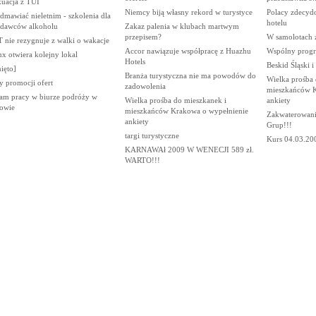
uacja z TUI
Niemcy biją własny rekord w turystyce
Polacy zdecydo
dmawiać nieletnim - szkolenia dla
hotelu
edawców alkoholu
Zakaz palenia w klubach martwym
przepisem?
W samolotach 
 nie rezygnuje z walki o wakacje
Accor nawiązuje współpracę z Huazhu
Wspólny progra
x otwiera kolejny lokal
Hotels
Beskid Śląski 
ięto]
Branża turystyczna nie ma powodów do
Wielka prośba 
y promocji ofert
zadowolenia
mieszkańców K
am pracy w biurze podróży w
Wielka prośba do mieszkanek i
ankiety
owie
mieszkańców Krakowa o wypełnienie
Zakwaterowani
ankiety
Grup!!!
targi turystyczne
Kurs 04.03.20
KARNAWAł 2009 W WENECJI 589 zł.
WARTO!!!