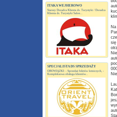
boc
ITAKA WEJHEROWO
aut
Starszy Doradca Klienta ds. Turystyki / Doradca
kuc
Klienta ds. Turystyki Salon...
kli
Na 
Pan
cze
się
otr
Nie
aut
pod
SPECJALISTA DS SPRZEDAŻY
000
OBOWIĄZKI: - Sprzedaż biletów lotniczych, -
Nie
Kompleksowa obsługa klientów...
Lau
Kat
Bon
jes
wyr
aut
Sta