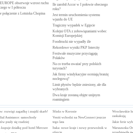
EUROPE obserwuje wzrost ruchu
Ile zarobił Accor w I połowie obecnego
iczego w I
półroczu
roku?
 połączenie z Lotniska
Chopina
Jest termin uruchomienia systemu
wjazdu do
UE
Tragiczny wypadek w
Egipcie
Kolejni OTA z zobowiązaniami wobec
Komisji
Europejskiej
Foodtrucki nie wypadły
źle
Rekordowe wyniki PKP
Intercity
Festiwale muzyczne przyciągają
Polaków
Na co trzeba uważać przy polskich
turystach?
Jak firmy windykacyjne oceniają branżę
noclegową?
Limit płynów będzie zniesiony, ale dla
wybranych
Dwa kraje zostaną objęte unijnym
roamingiem
w: rozwiąż zagadkę i znajdź skarb!
Sfinks w Koronie
Wrocławskie lo
zaskakują
ial Assistance: samochody
Veniti wchodzi na NewConnect jeszcze
tów psuły się rzadziej
tego lata
Jakie ferie wyb
 kupuje działkę pod hotel Mercure
Itaka: nowe kraje i nowy przewoźnik w
Warszawska Or
ofercie
przedstawiła sw