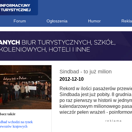
Forum
Ogłoszenia
Humor
Rekl
Sindbad - to już milion
2012-12-10
Rekord w ilości pasażerów przewi
Sindbada jest już pobity. 8 grudni
po raz pierwszy w historii w jedny
kalendarzowym milionowego pasaż
wieczór pełen wrażeń - poinformo
bacz także
r e k l a m a
ndbad wchodzi na rynek
zewozów krajowych