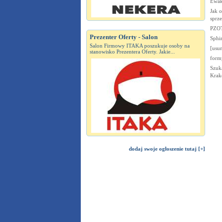
Ewak
Jak o
sprz
PZOT
Prezenter Oferty - Salon
Sphin
Salon Firmowy ITAKA poszukuje osoby na
[usun
stanowisko Prezentera Oferty. Jakie...
form
Szuk
Krak
dodaj swoje ogłoszenie tutaj [+]