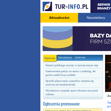
Aktualności
Newslettery
Najważniejsze
Archiwum
Najnowsze
Śmierć polskiego turysty w turystycznym raju
Gastronomia patrzy na sezon z nadzieją, ale
goście nadal liczą wydatki
Sposób planowania wyjazdów zmienia się
szybciej niż kiedykolwiek
Wrześniowe wyjazdy sporo droższe niż przed
rokiem
Zo
Si
pr