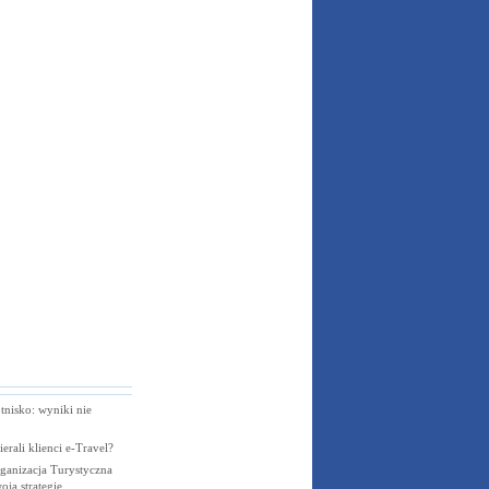
tnisko: wyniki nie
ierali klienci e-Travel?
ganizacja Turystyczna
oją strategię