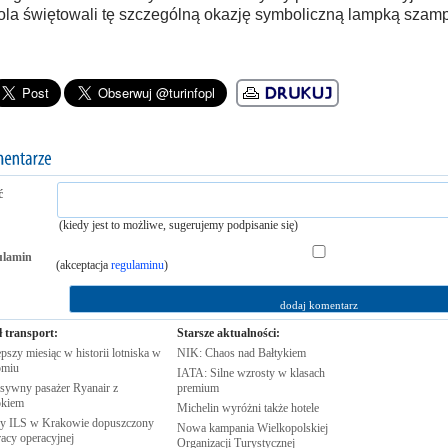
la świętowali tę szczególną okazję symboliczną lampką szam
ć
(kiedy jest to możliwe, sugerujemy podpisanie się)
ulamin
(akceptacja
regulaminu
)
ł transport:
Starsze aktualności:
pszy miesiąc w historii lotniska w
NIK: Chaos nad
Bałtykiem
omiu
IATA: Silne wzrosty w klasach
sywny pasażer Ryanair z
premium
kiem
Michelin wyróżni także
hotele
 ILS w Krakowie dopuszczony
Nowa kampania Wielkopolskiej
racy
operacyjnej
Organizacji
Turystycznej