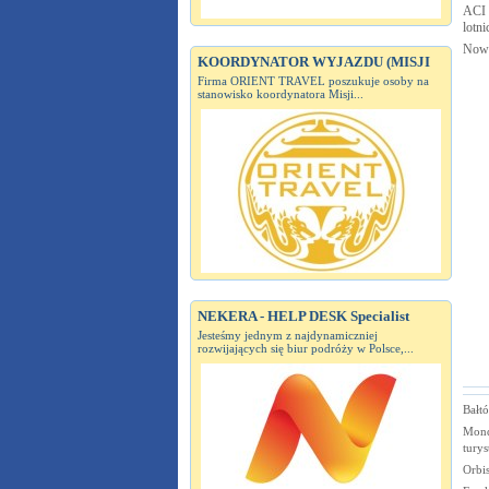
ACI 
lotn
Nowe
KOORDYNATOR WYJAZDU (MISJI
Firma ORIENT TRAVEL poszukuje osoby na
stanowisko koordynatora Misji...
NEKERA - HELP DESK Specialist
Jesteśmy jednym z najdynamiczniej
rozwijających się biur podróży w Polsce,...
Bałtó
Mond
turys
Orbis