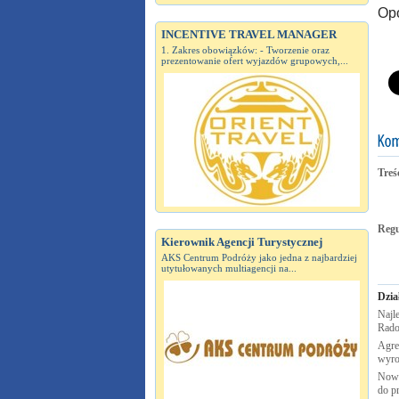
Opo
INCENTIVE TRAVEL MANAGER
1. Zakres obowiązków: - Tworzenie oraz
prezentowanie ofert wyjazdów grupowych,...
Treś
Reg
Kierownik Agencji Turystycznej
AKS Centrum Podróży jako jedna z najbardziej
utytułowanych multiagencji na...
Dzia
Najle
Rad
Agre
wyro
Nowy
do p