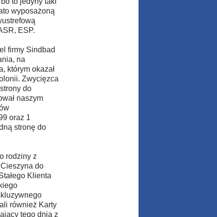
o to jedyny taki
ogato wyposażoną
wustrefową
 ASR, ESP.
el firmy Sindbad
nia, na
, którym okazał
lonii. Zwycięzca
strony do
żował naszym
rów
99 oraz 1
dną stronę do
o rodziny z
z Cieszyna do
Stałego Klienta
akiego
kskluzywnego
ali również Karty
jący tego dnia z