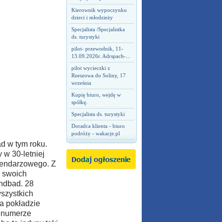
Kierownik wypoczynku
dzieci i młodzieży
Specjalista /Specjalistka
ds. turystyki
pilot- przewodnik, 11-
13.09.2026r. Adrspach-...
pilot wycieczki z
Rzeszowa do Soliny, 17
września
Kupię biuro, wejdę w
spółkę.
Specjalista ds. turystyki
Doradca klienta - biuro
podróży - wakacje.pl
d w tym roku.
 w 30-letniej
alendarzowego. Z
a swoich
indbad. 28
szystkich
a pokładzie
o numerze