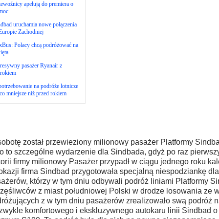
ewoźnicy apelują do premiera o
moc
ndbad uruchamia nowe połączenia
Europie Zachodniej
xBus: Polacy chcą podróżować na
ięta
resywny pasażer Ryanair z
rokiem
otrzebowanie na podróże lotnicze
co mniejsze niż przed rokiem
obotę został przewieziony milionowy pasażer Platformy Sindba
o to szczególne wydarzenie dla Sindbada, gdyż po raz pierwszy
torii firmy milionowy Pasażer przypadł w ciągu jednego roku k
 okazji firma Sindbad przygotowała specjalną niespodziankę dl
ażerów, którzy w tym dniu odbywali podróż liniami Platformy S
zęśliwców z miast południowej Polski w drodze losowania ze w
różujących z w tym dniu pasażerów zrealizowało swą podróż n
zwykle komfortowego i ekskluzywnego autokaru linii Sindbad 