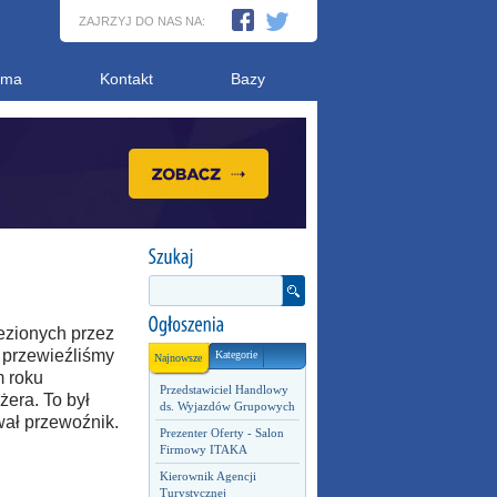
ZAJRZYJ DO NAS NA:
ama
Kontakt
Bazy
ezionych przez
a przewieźliśmy
Kategorie
Najnowsze
m roku
Przedstawiciel Handlowy
era. To był
ds. Wyjazdów Grupowych
wał przewoźnik.
Prezenter Oferty - Salon
Firmowy ITAKA
Kierownik Agencji
Turystycznej