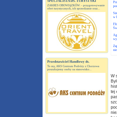
SPECJALISTA DS. TURYSTYKI
Prz
ZAKRES OBOWIĄZKÓW: - przygotowywanie
po
ofert turystycznych, ich sprawdzanie oraz...
Si
w 
Fli
Św
Ag
wy
Zap
nie
Przedstawiciel Handlowy ds.
To my, AKS Centrum Podróży z Chorzowa
poszukujemy osoby na stanowisko...
W s
Był
his
tej
pas
szc
pod
nie