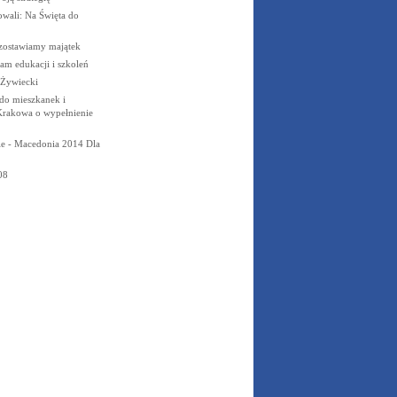
wali: Na Święta do
zostawiamy majątek
m edukacji i szkoleń
i Żywiecki
do mieszkanek i
rakowa o wypełnienie
e - Macedonia 2014 Dla
08