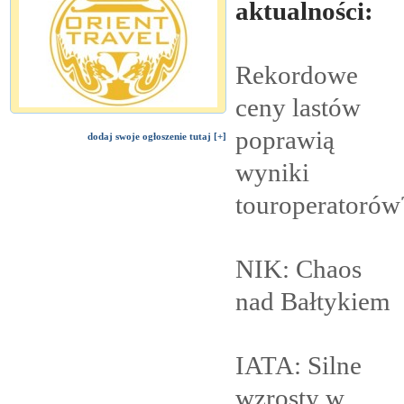
aktualności:
Rekordowe
ceny lastów
poprawią
dodaj swoje ogłoszenie tutaj [+]
wyniki
touroperatorów
NIK: Chaos
nad
Bałtykiem
IATA: Silne
wzrosty w