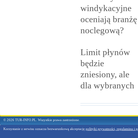
windykacyjne
oceniają branżę
noclegową?
Limit płynów
będzie
zniesiony, ale
dla
wybranych
© 2026 TUR-INFO.PL. Wszystkie prawa zastrzeżone.
Korzystanie z serwisu oznacza bezwarunkową akceptację
polityki prywatności, regulaminu i p