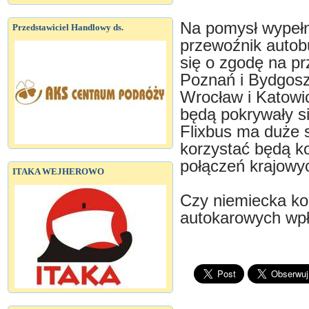
Na pomysł wypełni
Przedstawiciel Handlowy ds.
przewoźnik autobu
się o zgodę na pr
Poznań i Bydgosz
Wrocław i Katowi
będą pokrywały si
Flixbus ma duże s
korzystać będą k
połączeń krajowy
ITAKA WEJHEROWO
Czy niemiecka ko
autokarowych wpły