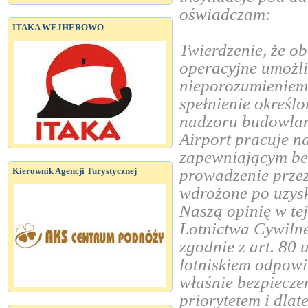
oświadczam:
ITAKA WEJHEROWO
Twierdzenie, że o
operacyjne umożl
nieporozumieniem.
spełnienie okreś
nadzoru budowlan
Airport pracuje n
zapewniającym be
Kierownik Agencji Turystycznej
prowadzenie przez
wdrożone po uzysk
Naszą opinię w te
Lotnictwa Cywilne
zgodnie z art. 80
lotniskiem odpowi
właśnie bezpiecze
priorytetem i dla