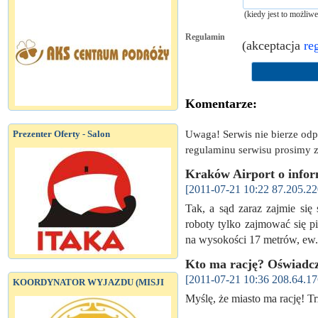
(kiedy jest to możliw
Regulamin
(akceptacja
re
Komentarze:
Uwaga! Serwis nie bierze od
Prezenter Oferty - Salon
regulaminu serwisu prosimy z
Kraków Airport o infor
[2011-07-21 10:22 87.205.22
Tak, a sąd zaraz zajmie się
roboty tylko zajmować się pi
na wysokości 17 metrów, ew.
Kto ma rację? Oświadc
[2011-07-21 10:36 208.64.17
KOORDYNATOR WYJAZDU (MISJI
Myślę, że miasto ma rację! T