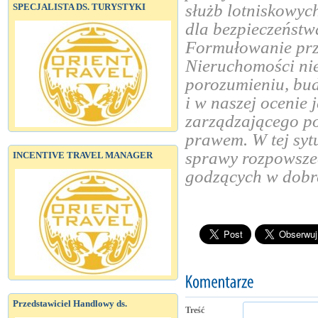
służb lotniskowyc
SPECJALISTA DS. TURYSTYKI
dla bezpieczeństwa
Formułowanie prz
Nieruchomości nie
porozumieniu, bud
i w naszej ocenie
zarządzającego po
prawem. W tej syt
sprawy rozpowszec
INCENTIVE TRAVEL MANAGER
godzących w dobr
Przedstawiciel Handlowy ds.
Treść