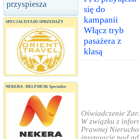
przyspiesza
się do
kampanii
SPECJALISTA DS SPRZEDAŻY
Włącz tryb
pasażera z
klasą
NEKERA - HELP DESK Specialist
Oświadczenie Zar
W związku z infor
Prawnej Nieruchom
insynuacje pod a