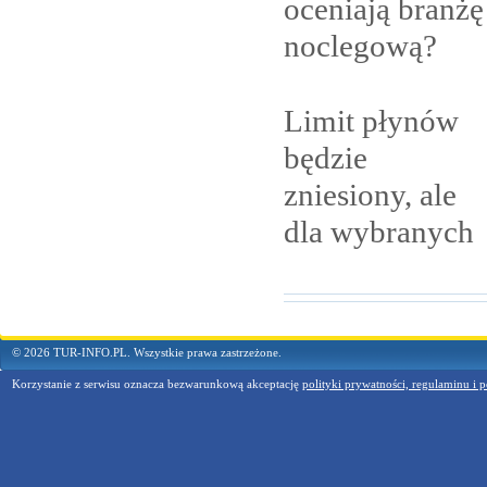
oceniają branżę
noclegową?
Limit płynów
będzie
zniesiony, ale
dla
wybranych
© 2026 TUR-INFO.PL. Wszystkie prawa zastrzeżone.
Korzystanie z serwisu oznacza bezwarunkową akceptację
polityki prywatności, regulaminu i p