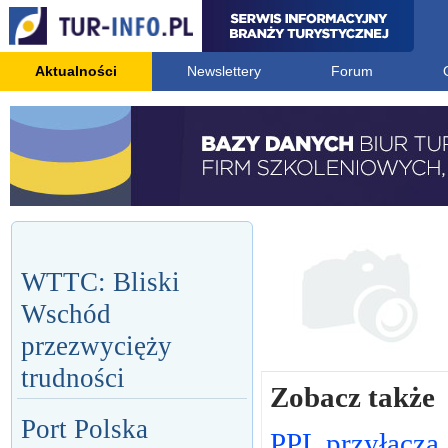
Aktualności
Newslettery
Forum
WTTC: Bliski
Wschód
przezwycięży
trudności
Zobacz także
Port Polska
PPL przyłącza