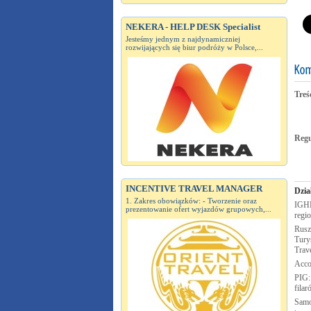
NEKERA - HELP DESK Specialist
Jesteśmy jednym z najdynamiczniej
rozwijających się biur podróży w Polsce,...
Treś
Reg
INCENTIVE TRAVEL MANAGER
Dzia
1. Zakres obowiązków: - Tworzenie oraz
IGHP
prezentowanie ofert wyjazdów grupowych,...
regi
Rusz
Turys
Trav
Acco
PIG:
fila
Samo