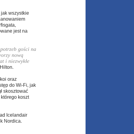
 jak wszystkie
szanowaniem
fisgata,
owane jest na
 potrzeb gości na
tworzy nową
at i niezwykłe
Hilton.
koi oraz
ęp do Wi-Fi, jak
gł skosztować
 którego koszt
ad Icelandair
ik Nordica.