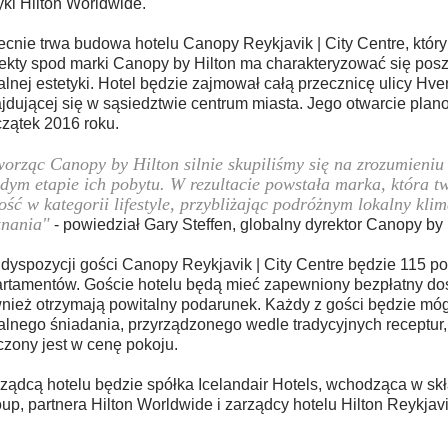
yki Hilton Worldwide.
cnie trwa budowa hotelu Canopy Reykjavik | City Centre, który
ekty spod marki Canopy by Hilton ma charakteryzować się po
alnej estetyki. Hotel będzie zajmował całą przecznicę ulicy Hver
jdującej się w sąsiedztwie centrum miasta. Jego otwarcie plan
zątek 2016 roku.
orząc Canopy by Hilton silnie skupiliśmy się na zrozumieniu
dym etapie ich pobytu. W rezultacie powstała marka, która 
ość w kategorii lifestyle, przybliżając podróżnym lokalny klim
znania"
- powiedział Gary Steffen, globalny dyrektor Canopy by 
dyspozycji gości Canopy Reykjavik | City Centre będzie 115 po
rtamentów. Goście hotelu będą mieć zapewniony bezpłatny dost
nież otrzymają powitalny podarunek. Każdy z gości będzie mó
alnego śniadania, przyrządzonego wedle tradycyjnych receptur,
czony jest w cenę pokoju.
ządcą hotelu będzie spółka Icelandair Hotels, wchodząca w skł
up, partnera Hilton Worldwide i zarządcy hotelu Hilton Reykjav