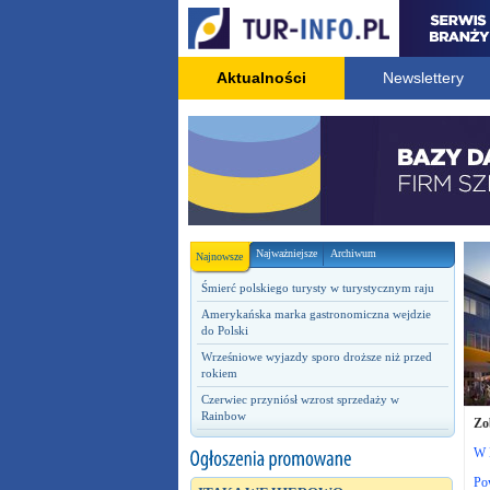
Aktualności
Newslettery
Najważniejsze
Archiwum
Najnowsze
Śmierć polskiego turysty w turystycznym raju
Amerykańska marka gastronomiczna wejdzie
do Polski
Wrześniowe wyjazdy sporo droższe niż przed
rokiem
Czerwiec przyniósł wzrost sprzedaży w
Rainbow
Zo
W 
Po