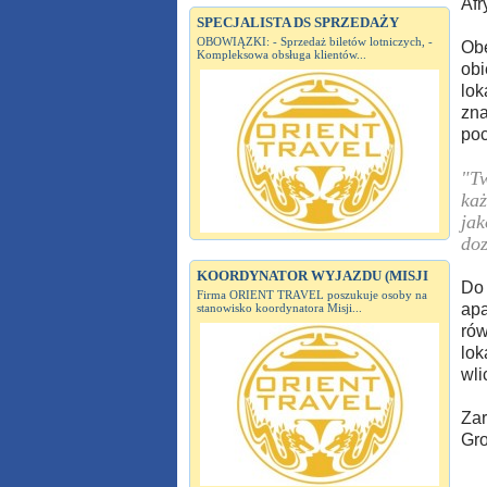
Afr
SPECJALISTA DS SPRZEDAŻY
OBOWIĄZKI: - Sprzedaż biletów lotniczych, -
Obe
Kompleksowa obsługa klientów...
obi
lok
zna
poc
"Tw
każ
jak
do
KOORDYNATOR WYJAZDU (MISJI
Do 
Firma ORIENT TRAVEL poszukuje osoby na
apa
stanowisko koordynatora Misji...
rów
lok
wli
Zar
Gro