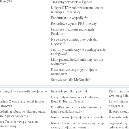
stycznych
Tragiczny wypadek w
Egipcie
Kolejni OTA z zobowiązaniami wobec
Komisji
Europejskiej
Foodtrucki nie wypadły
źle
Rekordowe wyniki PKP
Intercity
Festiwale muzyczne przyciągają
Polaków
Na co trzeba uważać przy polskich
turystach?
Jak firmy windykacyjne oceniają branżę
noclegową?
Limit płynów będzie zniesiony, ale dla
wybranych
Dwa kraje zostaną objęte unijnym
roamingiem
Surowa kara dla
McDonald`s
 rannych w katastrofie kolejowej w
Interferie publikują wyniki
Które z austri
i
wybierają Pola
O czym dyskutowano na konferencji
rlinie X wzrasta sprzedaż imprez
Hotel & Tourism Trends.
Linie Emirates
karowych
połączenia
PolskiBus.com wprowadza nowości w
woźnik autobusowy ukarany przez
letnim rozkładzie jazdy
Ile osób skorzy
K. Sąd wydał wyrok
Nowa inwestycja kolejowa w Krakowie
Przejazdy kole
da Travel z nową gwarancją
Klienci Neckermanna częściej wybierają
Organizatorzy 
pieczeniową
wczasy z dojazdem własnym
aplikację za d