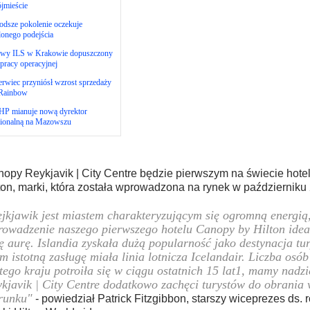
jmieście
dsze pokolenie oczekuje
lonego podejścia
wy ILS w Krakowie dopuszczony
pracy operacyjnej
rwiec przyniósł wzrost sprzedaży
Rainbow
HP mianuje nową dyrektor
gionalną na Mazowszu
opy Reykjavik | City Centre będzie pierwszym na świecie hot
ton, marki, która została wprowadzona na rynek w październiku
jkjawik jest miastem charakteryzującym się ogromną energią
owadzenie naszego pierwszego hotelu Canopy by Hilton ideal
ę aurę. Islandia zyskała dużą popularność jako destynacja tu
m istotną zasługę miała linia lotnicza Icelandair. Liczba osó
tego kraju potroiła się w ciągu ostatnich 15 lat1, mamy nadz
kjavik | City Centre dodatkowo zachęci turystów do obrania 
runku"
- powiedział Patrick Fitzgibbon, starszy wiceprezes ds. 