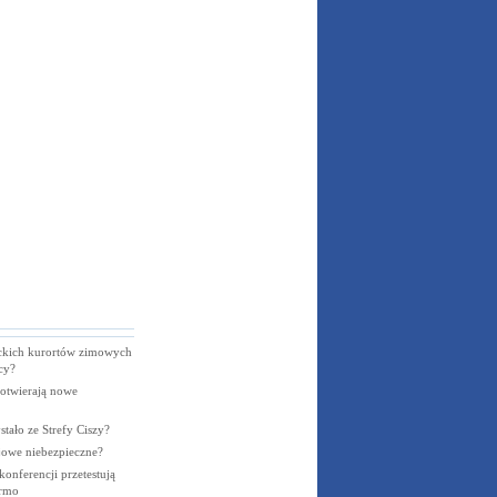
ackich kurortów zimowych
cy?
 otwierają nowe
stało ze Strefy Ciszy?
jowe niebezpieczne?
konferencji przetestują
armo