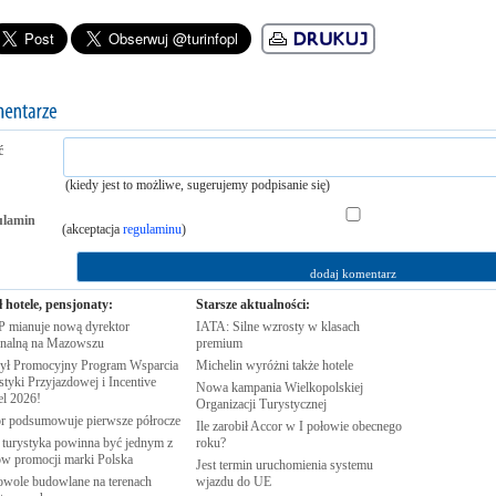
ć
(kiedy jest to możliwe, sugerujemy podpisanie się)
ulamin
(akceptacja
regulaminu
)
ł hotele, pensjonaty:
Starsze aktualności:
 mianuje nową dyrektor
IATA: Silne wzrosty w klasach
onalną na
Mazowszu
premium
ył Promocyjny Program Wsparcia
Michelin wyróżni także
hotele
tyki Przyjazdowej i Incentive
Nowa kampania Wielkopolskiej
el
2026!
Organizacji
Turystycznej
r podsumowuje pierwsze
półrocze
Ile zarobił Accor w I połowie obecnego
 turystyka powinna być jednym z
roku?
rów promocji marki
Polska
Jest termin uruchomienia systemu
wole budowlane na terenach
wjazdu do
UE