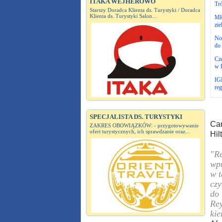
ITAKA WEJHEROWO
Tró
Starszy Doradca Klienta ds. Turystyki / Doradca
Klienta ds. Turystyki Salon...
Mło
zie
No
do 
Cze
w 
IG
re
SPECJALISTA DS. TURYSTYKI
Can
ZAKRES OBOWIĄZKÓW: - przygotowywanie
ofert turystycznych, ich sprawdzanie oraz...
Hil
"Re
wpr
w t
czy
do 
Rey
kie