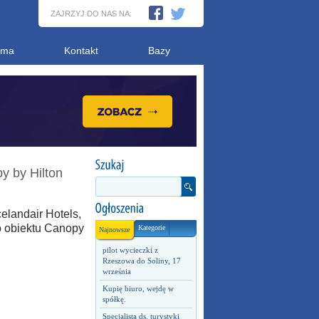
ZAJRZYJ DO NAS NA:
ama
Kontakt
Bazy
y by Hilton
celandair Hotels,
o obiektu Canopy
Kategorie
Najnowsze
pilot wycieczki z
Rzeszowa do Soliny, 17
września
Kupię biuro, wejdę w
spółkę.
Specjalista ds. turystyki