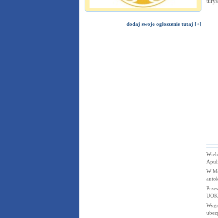
tury
dodaj swoje ogłoszenie tutaj [+]
Wielu
Apuli
W Me
auto
Prze
UOKi
Wygo
ubez