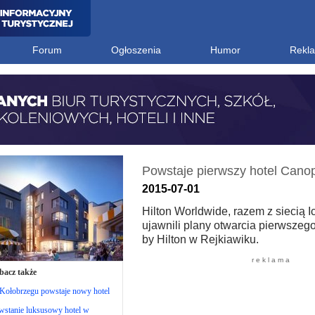
Forum
Ogłoszenia
Humor
Rekl
Powstaje pierwszy hotel Canop
2015-07-01
Hilton Worldwide, razem z siecią I
ujawnili plany otwarcia pierwszeg
by Hilton w Rejkiawiku.
r e k l a m a
bacz także
Kołobrzegu powstaje nowy hotel
wstanie luksusowy hotel w