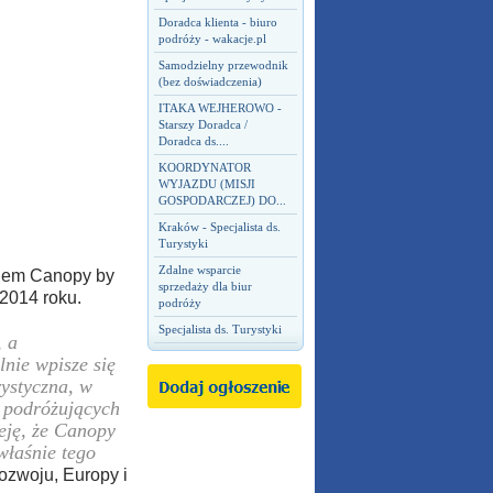
Doradca klienta - biuro
podróży - wakacje.pl
Samodzielny przewodnik
(bez doświadczenia)
ITAKA WEJHEROWO -
Starszy Doradca /
Doradca ds....
KOORDYNATOR
WYJAZDU (MISJI
GOSPODARCZEJ) DO...
Kraków - Specjalista ds.
Turystyki
Zdalne wsparcie
elem Canopy by
sprzedaży dla biur
 2014 roku.
podróży
Specjalista ds. Turystyki
, a
nie wpisze się
rystyczna, w
b podróżujących
ieję, że Canopy
właśnie tego
rozwoju, Europy i