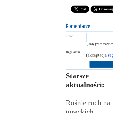
Treść
(kiedy jest to możliw
Regulamin
(akceptacja
re
Starsze
aktualności:
Rośnie ruch na
tureckich