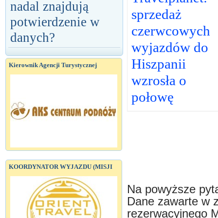
nadal znajdują
sprzedaż
potwierdzenie w
czerwcowych
danych?
wyjazdów do
Hiszpanii
Kierownik Agencji Turystycznej
wzrosła o
połowę
KOORDYNATOR WYJAZDU (MISJI
Na powyższe pyta
Dane zawarte w z
rezerwacyjnego M