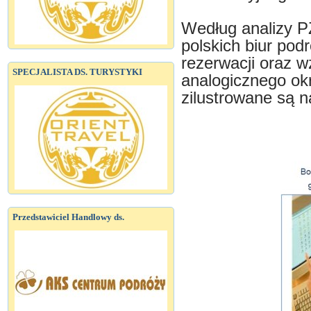
Według analizy PZ
polskich biur pod
rezerwacji oraz w
SPECJALISTA DS. TURYSTYKI
analogicznego ok
zilustrowane są 
Przedstawiciel Handlowy ds.