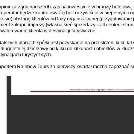
pinii zarządu nadszedł czas na inwestycje w branżę hotelową -
roperator będzie kontrolować (choć oczywiście w niepełnym i 
resie) obsługę klientów od fazy organizacyjnej (przygotowanie 
ent zakupu imprezy (własna sieć sprzedaży, call center i stro
waterowanie klienta w destynacji turystycznej.
alszych planach spółki jest pozyskanie na przestrzeni kilku la
 długoletniej dzierżawy od kilku do kilkunastu obiektów w kluc
tynacjach turystycznych.
aportem Rainbow Tours za pierwszy kwartał można zapoznać si