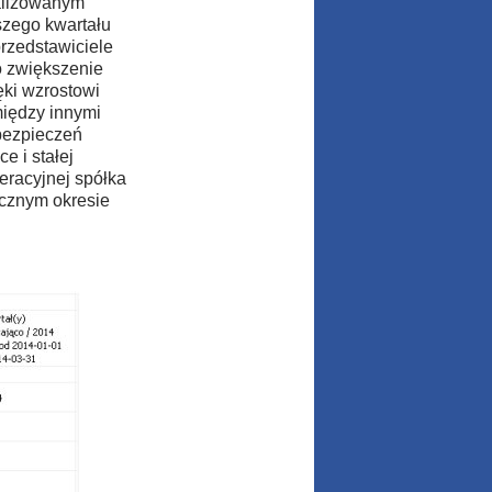
nalizowanym
szego kwartału
przedstawiciele
o zwiększenie
ęki wzrostowi
między innymi
abezpieczeń
e i stałej
peracyjnej spółka
icznym okresie