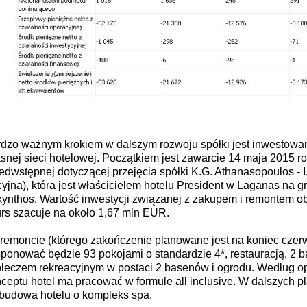
dzo ważnym krokiem w dalszym rozwoju spółki jest inwestow
snej sieci hotelowej. Początkiem jest zawarcie 14 maja 2015 
edwstępnej dotyczącej przejęcia spółki K.G. Athanasopoulos - I
yjna), która jest właścicielem hotelu President w Laganas na g
ynthos. Wartość inwestycji związanej z zakupem i remontem o
rs szacuje na około 1,67 mln EUR.
remoncie (którego zakończenie planowane jest na koniec czer
ponować będzie 93 pokojami o standardzie 4*, restauracją, 2 b
leczem rekreacyjnym w postaci 2 basenów i ogrodu. Według 
ceptu hotel ma pracować w formule all inclusive. W dalszych pl
budowa hotelu o kompleks spa.