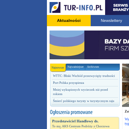
Aktualności
Newslettery
Najważniejsze
Archiwum
Najnowsze
WTTC: Bliski Wschód przezwycięży trudności
Port Polska przyspiesza
Mniej wykupionych wycieczek niż przed
rokiem
Śmierć polskiego turysty w turystycznym raju
Zo
Wyj
Przedstawiciel Handlowy ds.
ty
To my, AKS Centrum Podróży z Chorzowa