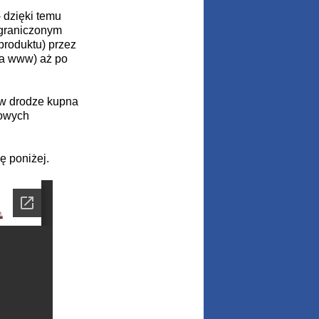
 dzięki temu
ograniczonym
produktu) przez
na www) aż po
t w drodze kupna
zowych
ę poniżej.