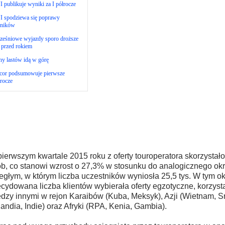
 publikuje wyniki za I półrocze
I spodziewa się poprawy
ników
ześniowe wyjazdy sporo droższe
 przed rokiem
y lastów idą w górę
cor podsumowuje pierwsze
rocze
ierwszym kwartale 2015 roku z oferty touroperatora skorzystało
b, co stanowi wzrost o 27,3% w stosunku do analogicznego ok
egłym, w którym liczba uczestników wyniosła 25,5 tys. W tym ok
cydowana liczba klientów wybierała oferty egzotyczne, korzys
dzy innymi w rejon Karaibów (Kuba, Meksyk), Azji (Wietnam, Sr
landia, Indie) oraz Afryki (RPA, Kenia, Gambia).