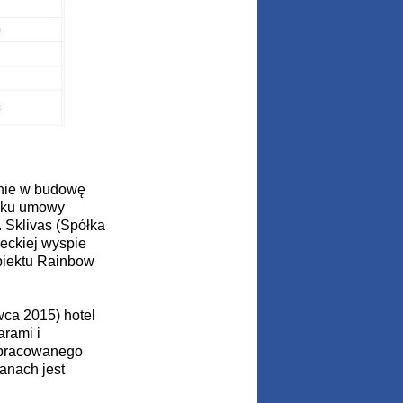
anie w budowę
roku umowy
. Sklivas (Spółka
reckiej wyspie
biektu Rainbow
wca 2015) hotel
arami i
opracowanego
anach jest