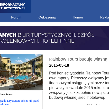
Forum
Ogłoszenia
Humor
Rekl
Rainbow Tours buduje własną 
2015-05-18
Pod koniec tygodnia Rainbow Tour
dwa raporty. Pierwszy związany je
finansowymi osiągniętymi przez to
pierwszym kwartale 2015 roku, dru
związany jest z zupełnie nową strat
bacz także
budową własnej sieci hotelowej.
azdy turystyczne tańsze niż przed
godniem
r e k l a m a