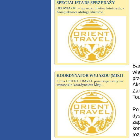
SPECJALISTA DS SPRZEDAŻY
OBOWIĄZKI: - Sprzedaż biletów lotniczych, -
Kompleksowa obsługa klientów...
Bar
wła
KOORDYNATOR WYJAZDU (MISJI
prz
Firma ORIENT TRAVEL poszukuje osoby na
Akc
stanowisko koordynatora Misji...
Zak
Tou
Po 
dys
zap
kon
roz