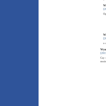
Wy
[2
Op
Wy
[2
o 
Wyni
[201
Czy 
możn