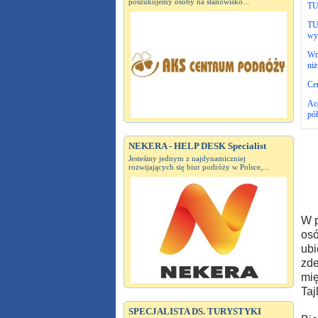
poszukujemy osoby na stanowisko...
TUI
TU
wy
Wr
niż
Cen
Ac
pół
NEKERA - HELP DESK Specialist
Jesteśmy jednym z najdynamiczniej
rozwijających się biur podróży w Polsce,...
W p
osó
ubi
zde
mię
Taj
SPECJALISTA DS. TURYSTYKI