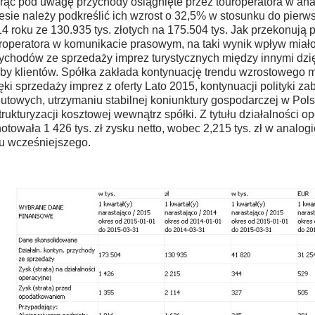
rąc pod uwagę przychody osiągnięte przez touroperatora w a
esie należy podkreślić ich wzrost o 32,5% w stosunku do pierw
4 roku ze 130.935 tys. złotych na 175.504 tys. Jak przekonują 
roperatora w komunikacie prasowym, na taki wynik wpływ miał
ychodów ze sprzedaży imprez turystycznych między innymi dzi
zby klientów. Spółka zakłada kontynuację trendu wzrostowego 
ęki sprzedaży imprez z oferty Lato 2015, kontynuacji polityki z
utowych, utrzymaniu stabilnej koniunktury gospodarczej w Polsc
trukturyzacji kosztowej wewnątrz spółki. Z tytułu działalności o
otowała 1 426 tys. zł zysku netto, wobec 2,215 tys. zł w analog
u wcześniejszego.