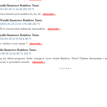
niki finansowe Rainbow Tours
015-05-20 11:54 46.205.59.*]
rócz branżowych mediów he, he, he
odpowiedz »
Wyniki finansowe Rainbow Tours
[2015-05-20 21:01 178.180.245.*]
Te to rzeczywiście należą do naiwniaków
odpowiedz »
niki finansowe Rainbow Tours
016-03-18 22:55 83.6.48.*]
co chodzi w tym wpisie ?
odpowiedz »
ki finansowe Rainbow Tours
5-09-30 22:42 89.75.163.*]
są już jakieś prognozy kiedy ruszają te nowe hotele Rainbow Tours? Chętnie skorzystam i za
a już w przyszłym sezonie.
odpowiedz »
r e k l a m a