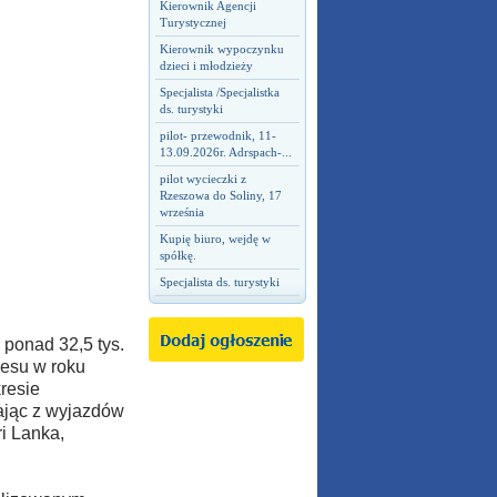
Kierownik Agencji
Turystycznej
Kierownik wypoczynku
dzieci i młodzieży
Specjalista /Specjalistka
ds. turystyki
pilot- przewodnik, 11-
13.09.2026r. Adrspach-...
pilot wycieczki z
Rzeszowa do Soliny, 17
września
Kupię biuro, wejdę w
spółkę.
Specjalista ds. turystyki
 ponad 32,5 tys.
resu w roku
resie
tając z wyjazdów
i Lanka,