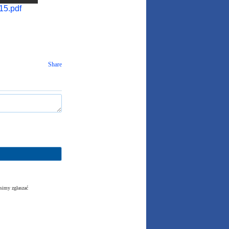
15.pdf
Share
simy zgłaszać