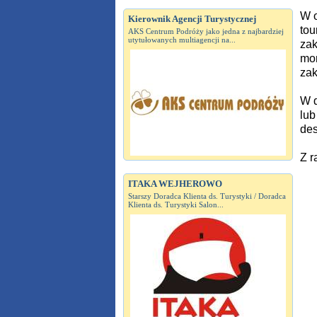
W o
Kierownik Agencji Turystycznej
tou
AKS Centrum Podróży jako jedna z najbardziej
utytułowanych multiagencji na...
zak
mom
zak
W d
lub
des
Z r
ITAKA WEJHEROWO
Starszy Doradca Klienta ds. Turystyki / Doradca
Klienta ds. Turystyki Salon...