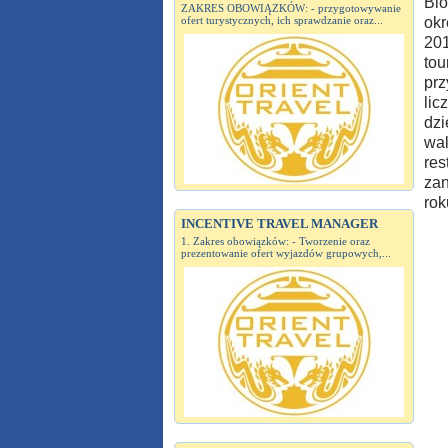
Bio
ZAKRES OBOWIĄZKÓW: - przygotowywanie
ofert turystycznych, ich sprawdzanie oraz...
okr
201
tou
prz
lic
dzi
wal
res
zan
rok
INCENTIVE TRAVEL MANAGER
1. Zakres obowiązków: - Tworzenie oraz
prezentowanie ofert wyjazdów grupowych,...