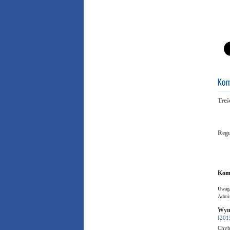
Treś
Reg
Kome
Uwaga
Admin
Wyni
[201
Chyb