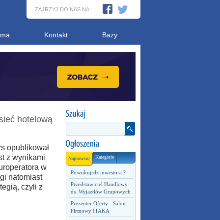
ZAJRZYJ DO NAS NA:
ama
Kontakt
Bazy
sieć hotelową
s opublikował
st z wynikami
Kategorie
Najnowsze
uroperatora w
Poszukujrdz inwestora ?
gi natomiast
Przedstawiciel Handlowy
egią, czyli z
ds. Wyjazdów Grupowych
Prezenter Oferty - Salon
Firmowy ITAKA