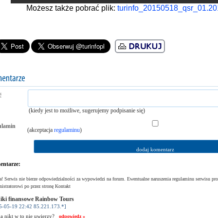
Możesz także pobrać plik:
turinfo_20150518_qsr_01.20
ć
(kiedy jest to możliwe, sugerujemy podpisanie się)
ulamin
(akceptacja
regulaminu
)
ntarze:
! Serwis nie bierze odpowiedzialności za wypowiedzi na forum. Ewentualne naruszenia regulaminu serwisu pro
istratorowi po przez stronę Kontakt
ki finansowe Rainbow Tours
5-05-19 22:42 85.221.173.*]
a nikt w to nie uwierzy?
odpowiedz »