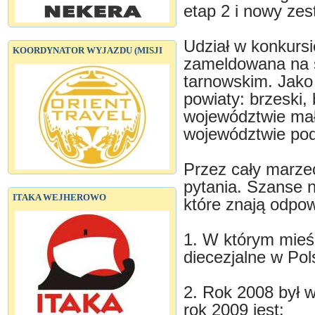
etap 2 i nowy zes
Udział w konkurs
KOORDYNATOR WYJAZDU (MISJI
zameldowana na s
tarnowskim. Jako
powiaty: brzeski,
województwie mał
województwie po
Przez cały marzec
pytania. Szanse 
ITAKA WEJHEROWO
które znają odpow
1. W którym mieś
diecezjalne w Po
2. Rok 2008 był 
rok 2009 jest: