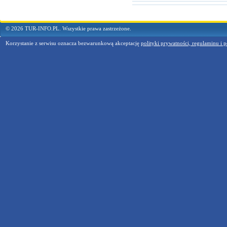
© 2026 TUR-INFO.PL. Wszystkie prawa zastrzeżone.
Korzystanie z serwisu oznacza bezwarunkową akceptację
polityki prywatności, regulaminu i p