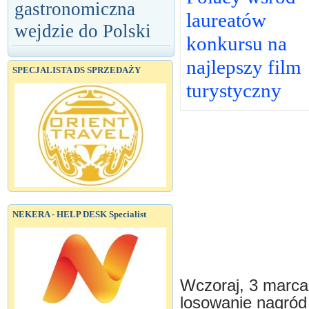
gastronomiczna
laureatów
wejdzie do Polski
konkursu na
najlepszy film
SPECJALISTA DS SPRZEDAŻY
turystyczny
NEKERA - HELP DESK Specialist
Wczoraj, 3 marca 
losowanie nagród 