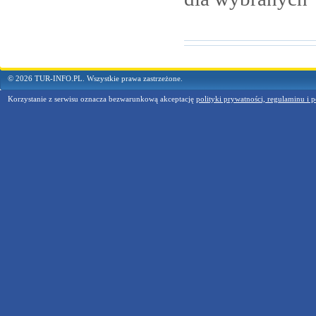
© 2026 TUR-INFO.PL. Wszystkie prawa zastrzeżone.
Korzystanie z serwisu oznacza bezwarunkową akceptację
polityki prywatności, regulaminu i p