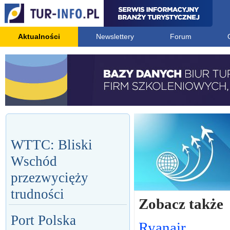
Aktualności
Newslettery
Forum
WTTC: Bliski
Wschód
przezwycięży
trudności
Zobacz także
Port Polska
Ryanair