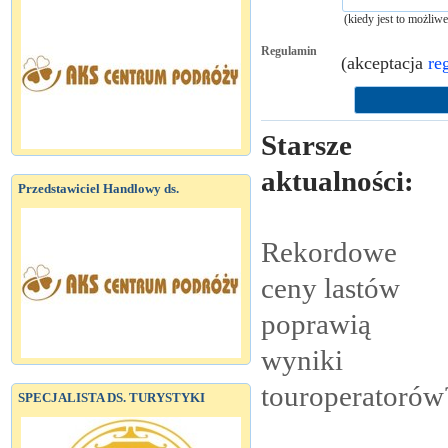
(kiedy jest to możliw
Regulamin
(akceptacja
re
Starsze
aktualności:
Przedstawiciel Handlowy ds.
Rekordowe
ceny lastów
poprawią
wyniki
touroperatorów
SPECJALISTA DS. TURYSTYKI