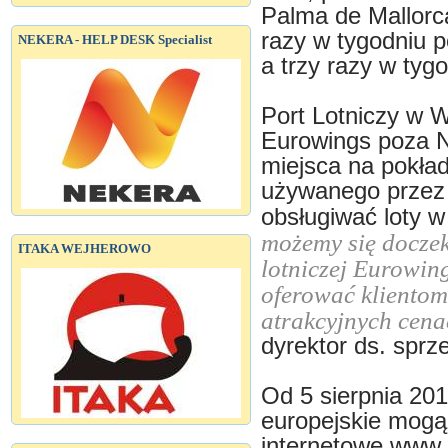
Palma de Mallorc
razy w tygodniu p
NEKERA - HELP DESK Specialist
a trzy razy w ty
Port Lotniczy w 
Eurowings poza 
miejsca na pokła
używanego przez A
obsługiwać loty 
możemy się doczeka
ITAKA WEJHEROWO
lotniczej Eurowin
oferować klientom
atrakcyjnych cena
dyrektor ds. sprz
Od 5 sierpnia 201
europejskie mogą
internetowe www.