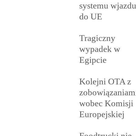
systemu wjazd
do
UE
Tragiczny
wypadek w
Egipcie
Kolejni OTA z
zobowiązaniam
wobec Komisji
Europejskiej
Foodtrucki nie