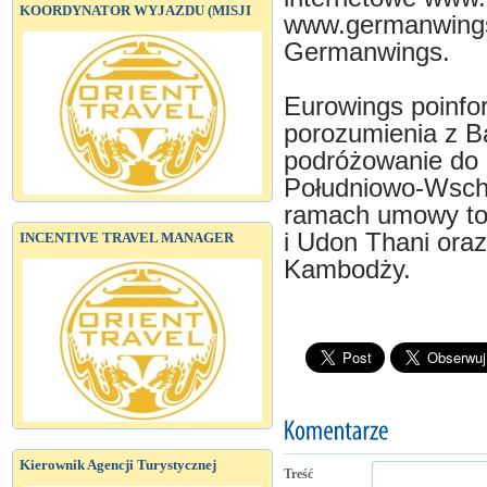
KOORDYNATOR WYJAZDU (MISJI
www.germanwings.
Germanwings.
Eurowings poinfo
porozumienia z B
podróżowanie do k
Południowo-Wscho
ramach umowy to 
i Udon Thani or
INCENTIVE TRAVEL MANAGER
Kambodży.
Kierownik Agencji Turystycznej
Treść