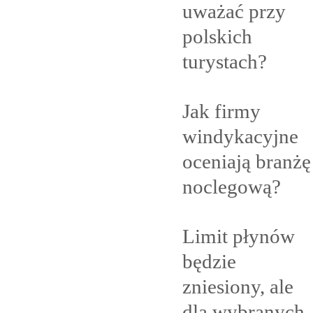
uważać przy
polskich
turystach?
Jak firmy
windykacyjne
oceniają branżę
noclegową?
Limit płynów
będzie
zniesiony, ale
dla
wybranych