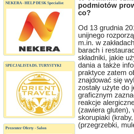
NEKERA - HELP DESK Specialist
podmiotów prow
co?
Od 13 grudnia 20
unijnego rozporz
m.in. w zakładach
barach i restaura
składniki, jakie 
dania a także in
SPECJALISTA DS. TURYSTYKI
praktyce zatem o
znajdować się wy
zostały użyte do 
graficznym zazn
reakcje alergiczne
(zawiera gluten),
skorupiaki (kraby
(przegrzebki, mule
Prezenter Oferty - Salon