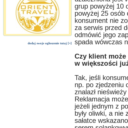
grup powyżej 10 
powyżej 25 osób d
konsument nie zos
za serwis przed 
odmówić jego zap
spada wówczas na 
dodaj swoje ogłoszenie tutaj [+]
Czy klient może 
w większości już
Tak, jeśli konsum
np. po zjedzeniu 
znalazł nieświeży
Reklamacja może 
jeżeli jednym z p
były oliwki, a ni
sałatce wskazano
serem solankowym,