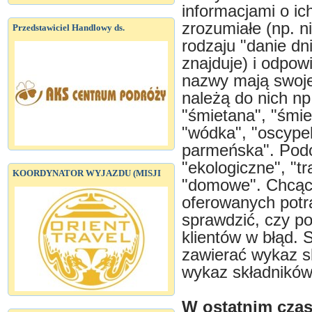
informacjami o ic
zrozumiałe (np. 
Przedstawiciel Handlowy ds.
rodzaju "danie dn
znajduje) i odpow
nazwy mają swoje
należą do nich np.
"śmietana", "śmie
"wódka", "oscypek
parmeńska". Podob
"ekologiczne", "tr
KOORDYNATOR WYJAZDU (MISJI
"domowe". Chcąc
oferowanych potr
sprawdzić, czy po
klientów w błąd.
zawierać wykaz sk
wykaz składników
W ostatnim czas