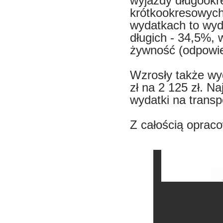
wyjazdy długookr
krótkookresowych 
wydatkach to wyd
długich - 34,5%, 
żywność (odpowied
Wzrosły także wy
zł na 2 125 zł. N
wydatki na transp
Z całością oprac