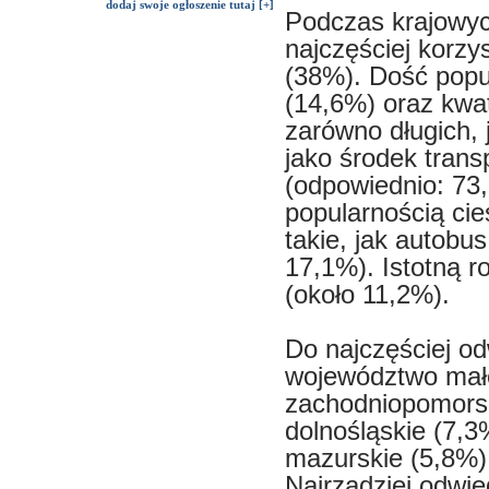
dodaj swoje ogłoszenie tutaj [+]
Podczas krajowy
najczęściej korzy
(38%). Dość popu
(14,6%) oraz kwa
zarówno długich, 
jako środek tran
(odpowiednio: 73
popularnością cie
takie, jak autobu
17,1%). Istotną r
(około 11,2%).
Do najczęściej o
województwo mało
zachodniopomorsk
dolnośląskie (7,3
mazurskie (5,8%)
Najrzadziej odwi