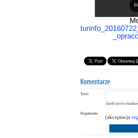
Mo
turinfo_2016072
_oprac
Treść
(kiedy jest to możliw
Regulamin
(akceptacja
re