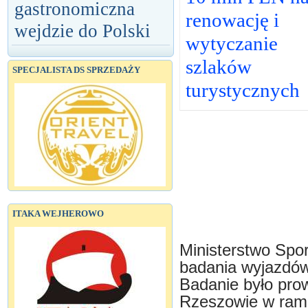
gastronomiczna
renowację i
wejdzie do Polski
wytyczanie
szlaków
SPECJALISTA DS SPRZEDAŻY
turystycznych
ITAKA WEJHEROWO
Ministerstwo Spor
badania wyjazdów
Badanie było pro
Rzeszowie w ram