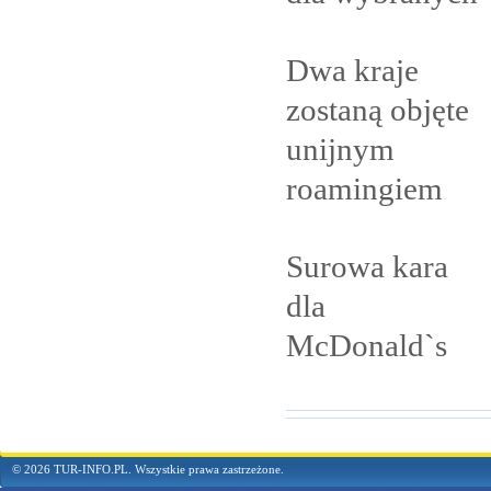
Dwa kraje
zostaną objęte
unijnym
roamingiem
Surowa kara
dla
McDonald`s
© 2026 TUR-INFO.PL. Wszystkie prawa zastrzeżone.