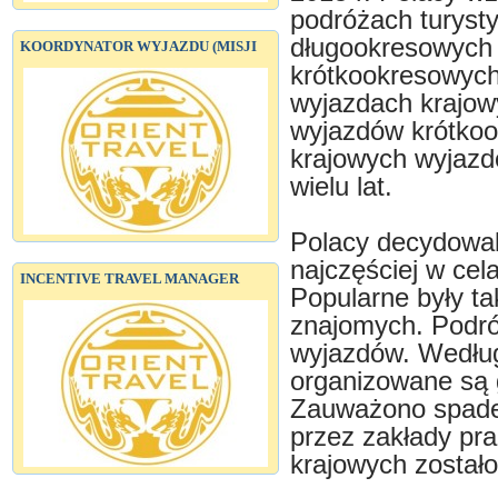
podróżach turyst
długookresowych 
KOORDYNATOR WYJAZDU (MISJI
krótkookresowych
wyjazdach krajow
wyjazdów krótkoo
krajowych wyjazd
wielu lat.
Polacy decydowali
najczęściej w cel
INCENTIVE TRAVEL MANAGER
Popularne były ta
znajomych. Podró
wyjazdów. Według
organizowane są g
Zauważono spade
przez zakłady pra
krajowych zostało