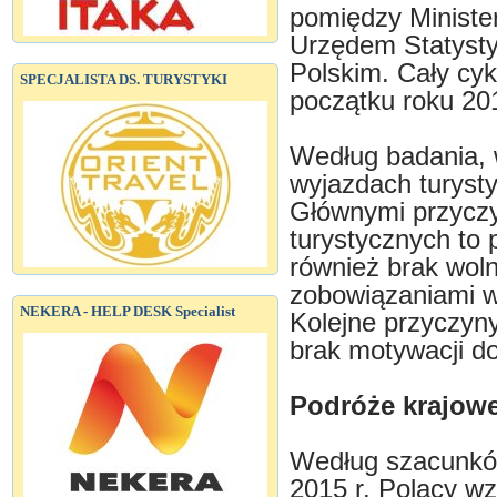
pomiędzy Ministe
Urzędem Statyst
Polskim. Cały cyk
SPECJALISTA DS. TURYSTYKI
początku roku 20
Według badania, 
wyjazdach turysty
Głównymi przyczy
turystycznych to
również brak wo
zobowiązaniami w
NEKERA - HELP DESK Specialist
Kolejne przyczyn
brak motywacji d
Podróże krajow
Według szacunków
2015 r. Polacy wz