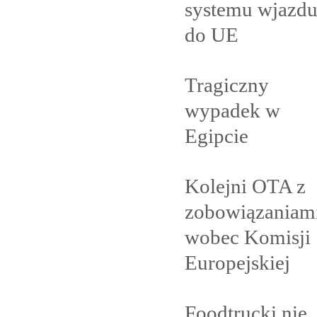
systemu wjazd
do
UE
Tragiczny
wypadek w
Egipcie
Kolejni OTA z
zobowiązaniam
wobec Komisji
Europejskiej
Foodtrucki nie