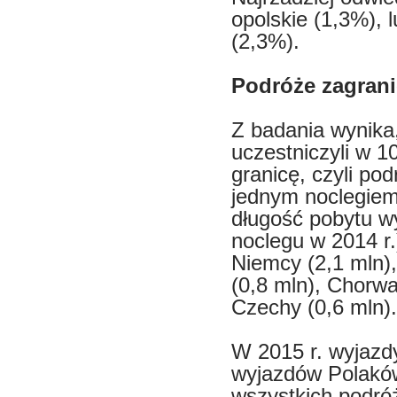
opolskie (1,3%), 
(2,3%).
Podróże zagran
Z badania wynika,
uczestniczyli w 1
granicę, czyli po
jednym noclegiem
długość pobytu w
noclegu w 2014 r.)
Niemcy (2,1 mln),
(0,8 mln), Chorwa
Czechy (0,6 mln).
W 2015 r. wyjazd
wyjazdów Polaków
wszystkich podróż