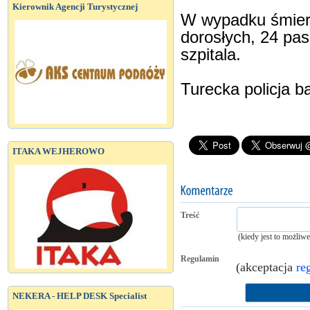
Kierownik Agencji Turystycznej
W wypadku śmierć
dorosłych, 24 pa
szpitala.
Turecka policja 
ITAKA WEJHEROWO
Treść
(kiedy jest to możliw
Regulamin
(akceptacja
re
NEKERA - HELP DESK Specialist