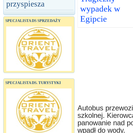
przyspiesza
wypadek w
Egipcie
SPECJALISTA DS SPRZEDAŻY
SPECJALISTA DS. TURYSTYKI
Autobus przewoził
szkolnej. Kierowc
panowanie nad p
wpadł do wody.