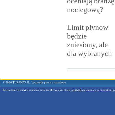
oceniają branżę
noclegową?
Limit płynów
będzie
zniesiony, ale
dla
wybranych
© 2026 TUR-INFO.PL. Wszystkie prawa zastrzeżone.
Korzystanie z serwisu oznacza bezwarunkową akceptację
polityki prywatności, regulaminu i p