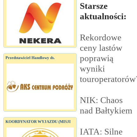
Starsze
aktualności:
Rekordowe
ceny lastów
poprawią
Przedstawiciel Handlowy ds.
wyniki
touroperatorów
NIK: Chaos
nad
Bałtykiem
KOORDYNATOR WYJAZDU (MISJI
IATA: Silne