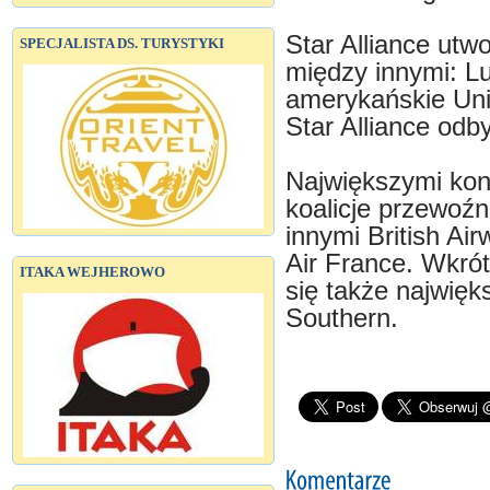
Star Alliance utw
SPECJALISTA DS. TURYSTYKI
między innymi: Lu
amerykańskie Unit
Star Alliance odb
Największymi kon
koalicje przewoź
innymi British Ai
Air France. Wkró
ITAKA WEJHEROWO
się także najwięk
Southern.