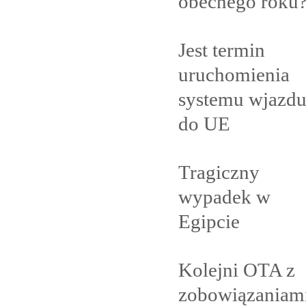
obecnego
roku
Jest termin
uruchomienia
systemu wjazd
do
UE
Tragiczny
wypadek w
Egipcie
Kolejni OTA z
zobowiązaniam