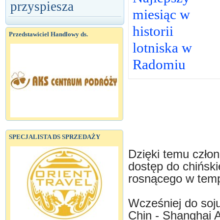
przyspiesza
miesiąc w
historii
Przedstawiciel Handlowy ds.
lotniska w
Radomiu
SPECJALISTA DS SPRZEDAŻY
Dzięki temu człon
dostęp do chińsk
rosnącego w tempi
Wcześniej do soju
Chin - Shanghai Ai