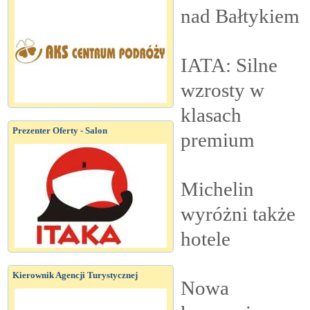
nad
Bałtykiem
IATA: Silne
wzrosty w
klasach
Prezenter Oferty - Salon
premium
Michelin
wyróżni także
hotele
Kierownik Agencji Turystycznej
Nowa