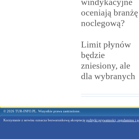
windykacyjne
oceniają branżę
noclegową?
Limit płynów
będzie
zniesiony, ale
dla
wybranych
© 2026 TUR-INFO.PL. Wszystkie prawa zastrzeżone.
Korzystanie z serwisu oznacza bezwarunkową akceptację
polityki prywatności, regulaminu i p