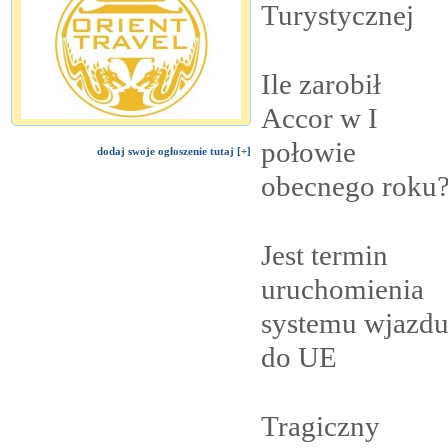
Turystycznej
Ile zarobił
Accor w I
połowie
dodaj swoje ogłoszenie tutaj [+]
obecnego
roku
Jest termin
uruchomienia
systemu wjazd
do
UE
Tragiczny