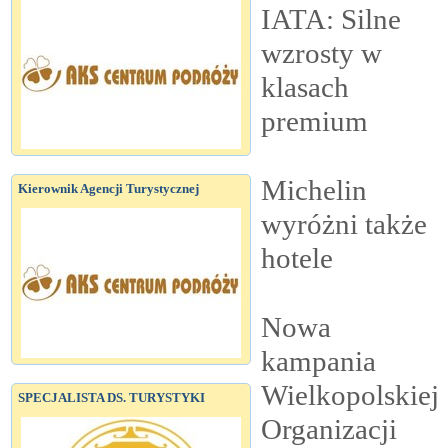
IATA: Silne
wzrosty w
klasach
premium
Michelin
Kierownik Agencji Turystycznej
wyróżni także
hotele
Nowa
kampania
Wielkopolskiej
SPECJALISTA DS. TURYSTYKI
Organizacji