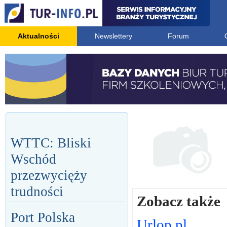
Aktualności
Newslettery
Forum
WTTC: Bliski
Wschód
przezwycięży
trudności
Zobacz także
Port Polska
Urlop.pl