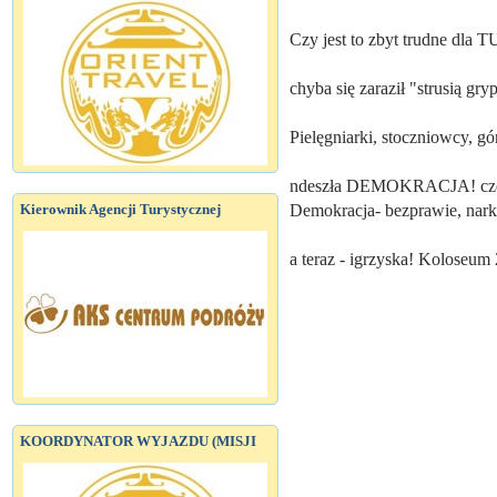
Czy jest to zbyt trudne dla
chyba się zaraził "strusią gr
Pielęgniarki, stoczniowcy, gór
ndeszła DEMOKRACJA! czeka
Demokracja- bezprawie, narko
Kierownik Agencji Turystycznej
a teraz - igrzyska! Koloseu
KOORDYNATOR WYJAZDU (MISJI