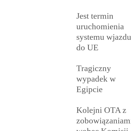
Jest termin
uruchomienia
systemu wjazd
do
UE
Tragiczny
wypadek w
Egipcie
Kolejni OTA z
zobowiązaniam
wobec Komisji