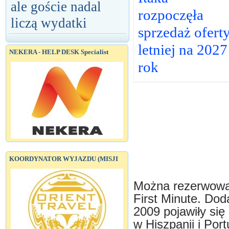
ale goście nadal
rozpoczęła
liczą wydatki
sprzedaż ofert
letniej na 2027
NEKERA - HELP DESK Specialist
rok
KOORDYNATOR WYJAZDU (MISJI
Można rezerwowa
First Minute. Dod
2009 pojawiły się
w Hiszpanii i Portu