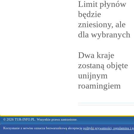
Limit płynów
będzie
zniesiony, ale
dla
wybranych
Dwa kraje
zostaną objęte
unijnym
roamingiem
© 2026 TUR-INFO.PL. Wszystkie prawa zastrzeżone.
Korzystanie z serwisu oznacza bezwarunkową akceptację
polityki prywatności, regulaminu i p