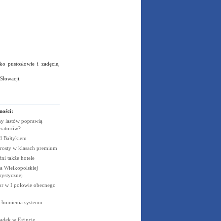
ko pustosłowie i zadęcie,
Słowacji.
ności:
y lastów poprawią
eratorów?
ad
Bałtykiem
rosty w klasach
premium
żni także
hotele
 Wielkopolskiej
rystycznej
cor w I połowie obecnego
uchomienia systemu
padek w
Egipcie