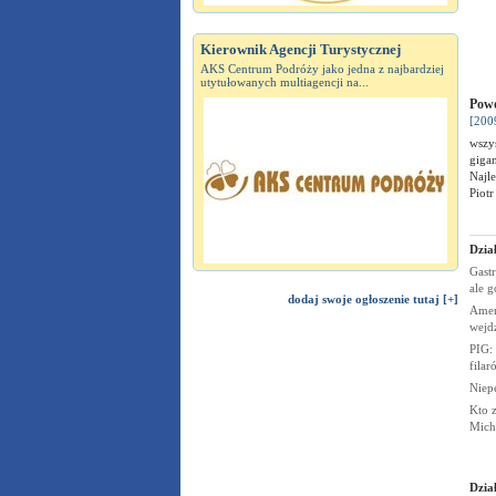
Kierownik Agencji Turystycznej
AKS Centrum Podróży jako jedna z najbardziej
utytułowanych multiagencji na...
Powo
[200
wszy
giga
Najle
Pio
Dzia
Gastr
ale g
dodaj swoje ogłoszenie tutaj [+]
Amer
wejd
PIG:
fila
Niep
Kto z
Mich
Dział