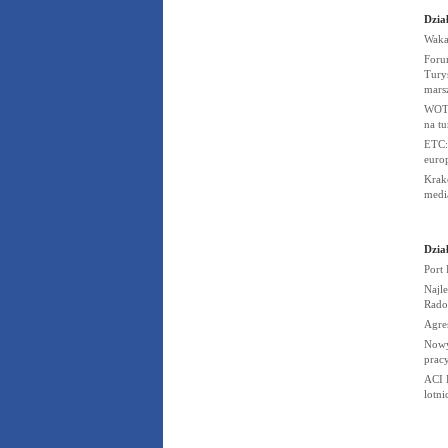
Dział
Waka
Foru
Tury
mars
WOT 
na t
ETC:
euro
Krak
medi
Dział
Port
Najle
Rado
Agre
Nowy
prac
ACI 
lotn