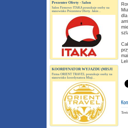
Prezenter Oferty - Salon
Row
Salon Firmowy ITAKA poszukuje osoby na
Mia
stanowisko Prezentera Oferty. Jakie...
dla
amf
mie
szl
Cał
prz
mał
Lel
KOORDYNATOR WYJAZDU (MISJI
Firma ORIENT TRAVEL poszukuje osoby na
stanowisko koordynatora Misji...
Treś