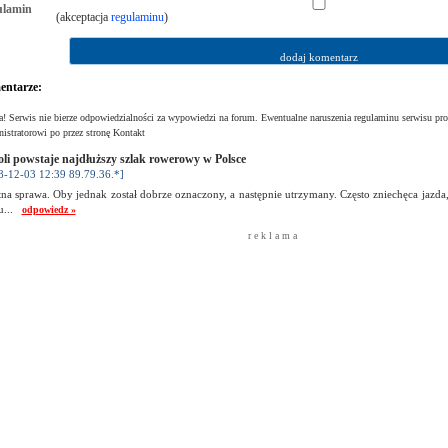
ulamin
(akceptacja
regulaminu
)
ntarze:
! Serwis nie bierze odpowiedzialności za wypowiedzi na forum. Ewentualne naruszenia regulaminu serwisu pro
istratorowi po przez stronę Kontakt
li powstaje najdłuższy szlak rowerowy w Polsce
8-12-03 12:39 89.79.36.*]
na sprawa. Oby jednak został dobrze oznaczony, a następnie utrzymany. Często zniechęca jazda
u...
odpowiedz »
r e k l a m a