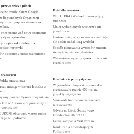
 przewodnicy i piloci:
Dział dla turystów:
cyjne trendy okiem
Google
WTTC: Bliski Wschód przezwycięży
m Regionalnych Organizacji
trudności
stycznych popiera stanowisko
załków
Mniej wykupionych wycieczek niż
przed
rokiem
chce promować nowe spojrzenie
urystykę
regionalną
Gastronomia patrzy na sezon z nadzieją,
ale goście nadal liczą
wydatki
 początek roku dobry dla
pejskiej
turystyki
Sposób planowania wyjazdów zmienia
się szybciej niż
kiedykolwiek
ów doceniony przez zagraniczne
a
Wrześniowe wyjazdy sporo droższe niż
przed
rokiem
 transport:
Dział atrakcje turystyczne:
 Polska
przyspiesza
Województwo kujawsko-pomorskie
pszy miesiąc w historii lotniska w
przeznaczyło prawie 450 tys. na
miu
projekty
turystyczne
sywny pasażer Ryanair z
wyrokiem
Samowole budowlane na terenach
 ILS w Krakowie dopuszczony do
turystycznych
y
operacyjnej
Gdynia na Liście Światowego
EUROPE obserwuje wzrost ruchu
Dziedzictwa
UNESCO
iczego w I
półroczu
Letnia kampania Visit
Poznań
Konkurs dla odwiedzających
Podkarpacie