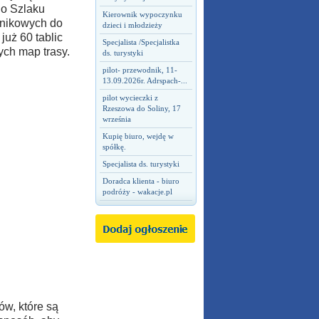
go Szlaku
Kierownik wypoczynku
znikowych do
dzieci i młodzieży
już 60 tablic
Specjalista /Specjalistka
ych map trasy.
ds. turystyki
pilot- przewodnik, 11-
13.09.2026r. Adrspach-...
pilot wycieczki z
Rzeszowa do Soliny, 17
września
Kupię biuro, wejdę w
spółkę.
Specjalista ds. turystyki
Doradca klienta - biuro
podróży - wakacje.pl
w, które są