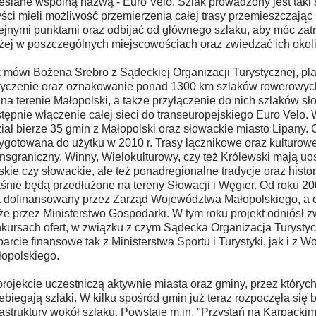
eślane wspólną nazwą - Euro Velo. Szlak prowadzony jest taki
yści mieli możliwość przemierzenia całej trasy przemieszczając
ejnymi punktami oraz odbijać od głównego szlaku, aby móc zat
żej w poszczególnych miejscowościach oraz zwiedzać ich okoli
 mówi Bożena Srebro z Sądeckiej Organizacji Turystycznej, pl
yczenie oraz oznakowanie ponad 1300 km szlaków rowerowyc
 na terenie Małopolski, a także przyłączenie do nich szlaków sł
tępnie włączenie całej sieci do transeuropejskiego Euro Velo. 
iał bierze 35 gmin z Małopolski oraz słowackie miasto Lipany. 
ygotowana do użytku w 2010 r. Trasy łącznikowe oraz kulturowe,
nsgraniczny, Winny, Wielokulturowy, czy też Królewski mają uos
skie czy słowackie, ale też ponadregionalne tradycje oraz histor
śnie będą przedłużone na tereny Słowacji i Węgier. Od roku 200
t dofinansowany przez Zarząd Województwa Małopolskiego, a 
że przez Ministerstwo Gospodarki. W tym roku projekt odniósł 
kursach ofert, w związku z czym Sądecka Organizacja Turysty
arcie finansowe tak z Ministerstwa Sportu i Turystyki, jak i z 
opolskiego.
rojekcie uczestniczą aktywnie miasta oraz gminy, przez których
ebiegają szlaki. W kilku spośród gmin już teraz rozpoczęła się
rastruktury wokół szlaku. Powstaje m.in. "Przystań na Karpacki