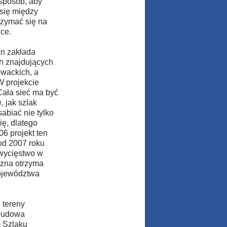
 sposób, aby
 się między
rzymać się na
ce.
an zakłada
h znajdujących
owackich, a
W projekcie
Cała sieć ma być
 jak szlak
abiać nie tylko
ię, dlatego
6 projekt ten
od 2007 roku
zwycięstwo w
czna otrzyma
Województwa
 tereny
 budowa
m Szlaku