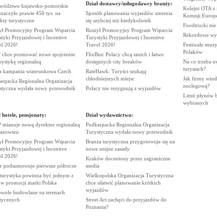
Dział dostawcy/usługodawcy branży:
wództwo kujawsko-pomorskie
Kolejni OTA z
naczyło prawie 450 tys. na
Sposób planowania wyjazdów zmienia
Komisji
Europe
ekty
turystyczne
się szybciej niż
kiedykolwiek
Foodtrucki ni
ył Promocyjny Program Wsparcia
Ruszył Promocyjny Program Wsparcia
Rekordowe wy
tyki Przyjazdowej i Incentive
Turystyki Przyjazdowej i Incentive
el
2026!
Travel
2026!
Festiwale muzy
Polaków
chce promować nowe spojrzenie
FlixBus: Polacy chcą tanich i łatwo
urystykę
regionalną
dostępnych city
breaków
Na co trzeba u
turystach?
 kampania wizerunkowa
Czech
RateHawk: Turyści szukają
chłodniejszych
miejsc
Jak firmy wind
arpacka Regionalna Organizacja
noclegową?
styczna wydała nowy
przewodnik
Polacy nie rezygnują z
wyjazdów
Limit płynów bę
wybranych
 hotele, pensjonaty:
Dział wydawnictwa:
 mianuje nową dyrektor regionalną
Podkarpacka Regionalna Organizacja
azowszu
Turystyczna wydała nowy
przewodnik
ył Promocyjny Program Wsparcia
Branża turystyczna przygotowuje się na
tyki Przyjazdowej i Incentive
nowe unijne
zasady
el
2026!
Kraków doceniony przez zagraniczne
r podsumowuje pierwsze
półrocze
media
 turystyka powinna być jednym z
Wielkopolska Organizacja Turystyczna
rów promocji marki
Polska
chce ułatwić planowanie krótkich
wyjazdów
wole budowlane na terenach
stycznych
Street Art zachęci do przyjazdów do
Poznania?