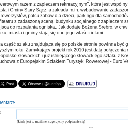
erowym razem z zapleczem rekreacyjnym", która jest wspólny
sta i Gminy Stary Sącz, a zakłada m.in. wybudowanie zadaszo
 rowerzystów, palcu zabaw dla dzieci, parkingu dla samochodó
iteatru z zadaszoną sceną, budynku socjalnego z zapleczem san
jsca do rozpalania ogniska,. Jak dodaje Bożena Srebro, w chwi
aku, miasta i gminy stają się one jego właścicielami.
a część szlaku znajdująca się po polskie stronie powinna być 
yszłym roku. Zamykający projekt rok 2010 jest datą połączenia
opolsko-słowackich i już istniejącego słowackiego szlaku z Ko
uchowa z Europejskim Szlakiem Turystyki Rowerowej - Euro Ve
ć
(kiedy jest to możliwe, sugerujemy podpisanie się)