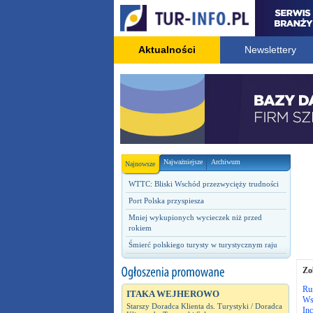
Aktualności
Newslettery
Najważniejsze
Archiwum
Najnowsze
WTTC: Bliski Wschód przezwycięży trudności
Port Polska przyspiesza
Mniej wykupionych wycieczek niż przed
rokiem
Śmierć polskiego turysty w turystycznym raju
Zo
Ru
ITAKA WEJHEROWO
Wsp
Starszy Doradca Klienta ds. Turystyki / Doradca
Inc