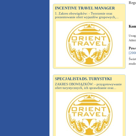
Reg
INCENTIVE TRAVEL MANAGER
1. Zakres obowiązków: - Tworzenie oraz
prezentowanie ofert wyjazdów grupowych,...
Kome
Uwaga
Admin
Powo
[200
Świet
znak
SPECJALISTA DS. TURYSTYKI
ZAKRES OBOWIĄZKÓW: - przygotowywanie
ofert turystycznych, ich sprawdzanie oraz...