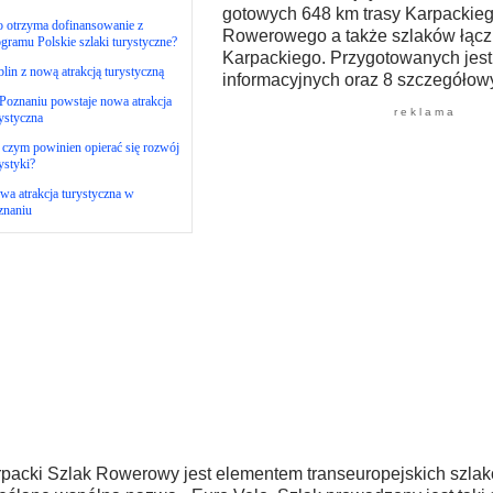
gotowych 648 km trasy Karpackie
o otrzyma dofinansowanie z
Rowerowego a także szlaków łąc
gramu Polskie szlaki turystyczne?
Karpackiego. Przygotowanych jest 
lin z nową atrakcją turystyczną
informacyjnych oraz 8 szczegółow
Poznaniu powstaje nowa atrakcja
r e k l a m a
ystyczna
czym powinien opierać się rozwój
ystyki?
a atrakcja turystyczna w
znaniu
packi Szlak Rowerowy jest elementem transeuropejskich szlakó