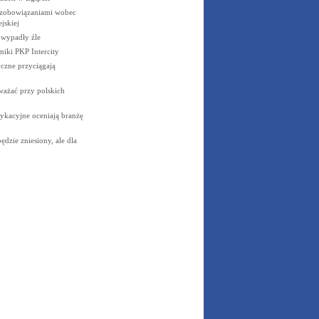
 zobowiązaniami wobec
jskiej
e wypadły
źle
niki PKP
Intercity
czne przyciągają
ważać przy polskich
ykacyjne oceniają branżę
dzie zniesiony, ale dla