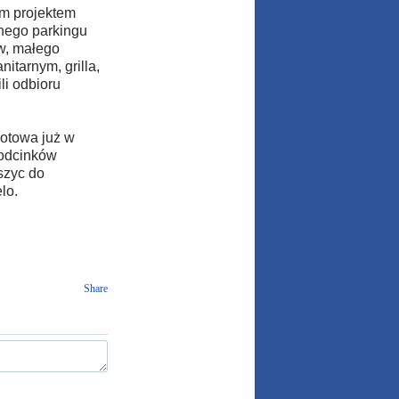
m projektem
nego parkingu
w, małego
itarnym, grilla,
li odbioru
gotowa już w
 odcinków
szyc do
lo.
Share