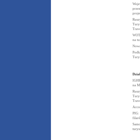
Woje
przez
proj
Rusz
Turys
Trav
WOT 
na t
Nowa
Podk
Tury
Dział
IGHP
na
M
Rusz
Turys
Trav
Acco
PIG:
fila
Samo
tury