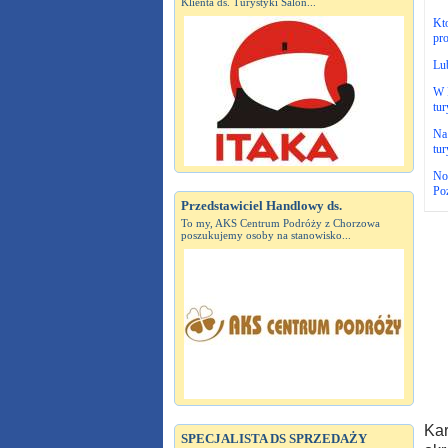
Klienta ds. Turystyki Salon...
Kt
pro
Lub
W 
tur
Na 
tur
Now
Po
Przedstawiciel Handlowy ds.
To my, AKS Centrum Podróży z Chorzowa
poszukujemy osoby na stanowisko...
Kar
SPECJALISTA DS SPRZEDAŻY