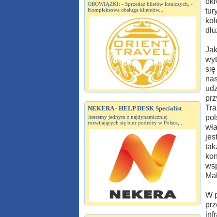
okr
OBOWIĄZKI: - Sprzedaż biletów lotniczych, -
Kompleksowa obsługa klientów...
tur
kol
dłu
Jak
wyt
się
nas
udz
prz
Tra
NEKERA - HELP DESK Specialist
pol
Jesteśmy jednym z najdynamiczniej
rozwijających się biur podróży w Polsce,...
wła
jes
tak
kon
wsp
Mał
W p
prz
inf