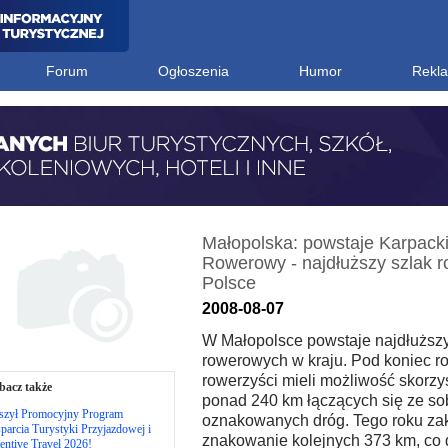
Forum
Ogłoszenia
Humor
Rekl
Małopolska: powstaje Karpacki
Rowerowy - najdłuższy szlak 
Polsce
2008-08-07
W Małopolsce powstaje najdłuższy
rowerowych w kraju. Pod koniec r
rowerzyści mieli możliwość skorzys
bacz także
ponad 240 km łączących się ze so
szył Promocyjny Program
oznakowanych dróg. Tego roku z
arcia Turystyki Przyjazdowej i
znakowanie kolejnych 373 km, co 
entive Travel 2026!