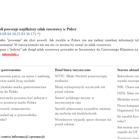
li powstaje najdłuższy szlak rowerowy w Polsce
9-08-04 18:25 83.30.171.*]
stko "powstaje" ale zbyt powoli. Jak zwykle w Polsce nie ma żadnej rzetelnej informacji tyl
ntomania! W rzeczywistości nie ma nic co można by uznać za szlak rowerowy.
pszy i "jedyny" jak dotąd szlak rowerowy prowadzi ze Szczawnicy do Czerwonego Klasztoru na 
tr
odpowiedz »
ł gastronomia:
Dział biura turystyczne:
Starsze aktual
onomia patrzy na sezon z nadzieją,
WTTC: Bliski Wschód przezwycięży
Rekordowe cen
oście nadal liczą
wydatki
trudności
wyniki
tourop
ykańska marka gastronomiczna
Mniej wykupionych wycieczek niż
NIK: Chaos n
zie do
Polski
przed
rokiem
IATA: Silne wz
 turystyka powinna być jednym z
Śmierć polskiego turysty w
Michelin wyró
rów promocji marki
Polska
turystycznym
raju
Nowa kampania
ewność
restauratorów
Sposób planowania wyjazdów zmienia
Organizacji
Tu
się szybciej niż
kiedykolwiek
nalazł się w przewodniku
Ile zarobił Ac
elin?
Wrześniowe wyjazdy sporo droższe niż
roku?
przed
rokiem
Jest termin ur
wjazdu do
UE
 centra informacji i promocji:
Tragiczny wy