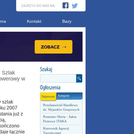
ZAJRZYJ DO NAS NA:
ama
Kontakt
Bazy
 Szlak
rowerowy w
Kategorie
Najnowsze
 szlak
Przedstawiciel Handlowy
oku 2007
ds. Wyjazdów Grupowych
tania już z
Prezenter Oferty - Salon
bą,
Firmowy ITAKA
akończono
Kierownik Agencji
daje łącznie
Turystycznej