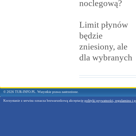
noclegową?
Limit płynów
będzie
zniesiony, ale
dla
wybranych
© 2026 TUR-INFO.PL. Wszystkie prawa zastrzeżone.
Korzystanie z serwisu oznacza bezwarunkową akceptację
polityki prywatności, regulaminu i p