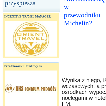
przyspiesza
w
przewodniku
INCENTIVE TRAVEL MANAGER
Michelin?
Przedstawiciel Handlowy ds.
Wynika z niego, 
wczasowych, a pr
ośrodkach wypocz
noclegami w hote
FM.