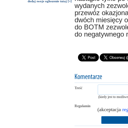
dodaj swoje ogłoszenie tutaj [+]
wydanych zezwole
przewóz okazjona
dwóch miesięcy o
do BOTM zezwole
do negatywnego r
Treść
(kiedy jest to możliw
Regulamin
(akceptacja
re