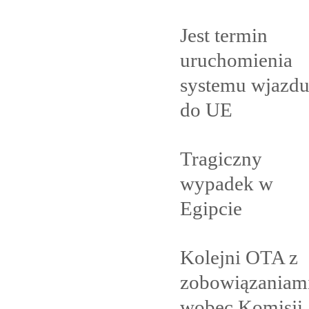
Jest termin
uruchomienia
systemu wjazd
do
UE
Tragiczny
wypadek w
Egipcie
Kolejni OTA z
zobowiązaniam
wobec Komisji