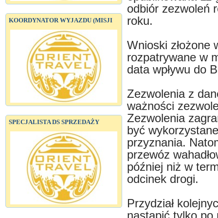
odbiór zezwoleń r
roku.
KOORDYNATOR WYJAZDU (MISJI
Wnioski złożone 
rozpatrywane w m
data wpływu do 
Zezwolenia z dan
ważności zezwole
Zezwolenia zagra
SPECJALISTA DS SPRZEDAŻY
być wykorzystane
przyznania. Nato
przewóz wahadło
później niż w ter
odcinek drogi.
Przydział kolejn
nastąpić tylko po