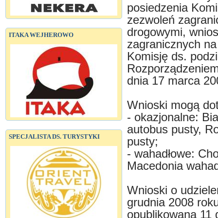
posiedzenia Komis
zezwoleń zagran
drogowymi, wnios
ITAKA WEJHEROWO
zagranicznych na
Komisję ds. podzi
Rozporządzeniem 
dnia 17 marca 20
Wnioski mogą dot
- okazjonalne: Bi
autobus pusty, Ro
SPECJALISTA DS. TURYSTYKI
pusty;
- wahadłowe: Cho
Macedonia wahad
Wnioski o udziele
grudnia 2008 roku
opublikowana 11 g