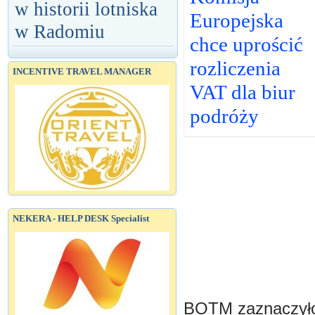
w historii lotniska
Europejska
w Radomiu
chce uprościć
rozliczenia
INCENTIVE TRAVEL MANAGER
VAT dla biur
podróży
NEKERA - HELP DESK Specialist
BOTM zaznaczyło,