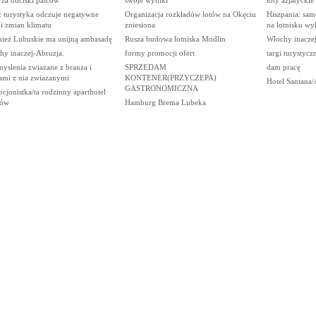
 turystyka odczuje negatywne
Organizacja rozkładów lotów na Okęciu
Hiszpania: sam
i zmian klimatu
zniesiona
na lotnisku wy
ież Lubuskie ma unijną ambasadę
Rusza budowa lotniska Modlin
Wlochy inaczej
hy inaczej-Abruzja.
formy promocji ofert
targi turystycz
yslenia zwiazane z branza i
SPRZEDAM
dam pracę
ami z nia zwiazanymi
KONTENER(PRZYCZEPA)
Hotel Santana/
GASTRONOMICZNA
cjonistka/ta rodzinny aparthotel
ków
Hamburg Brema Lubeka