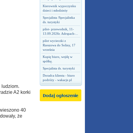
Kierownik wypoczynku
dzieci i młodzieży
Specjalista /Specjalistka
ds. turystyki
pilot- przewodnik, 11-
13.09.2026r. Adrspach-...
pilot wycieczki z
Rzeszowa do Soliny, 17
września
Kupię biuro, wejdę w
spółkę.
Specjalista ds. turystyki
Doradca klienta - biuro
podróży - wakacje.pl
 ludziom.
adzie A2 korki
awieszono 40
odowały, że