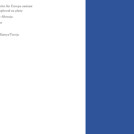
olot Air Europa zamiast
lądował na plaży
-Abruzja.
ne
Alanya/Turcja