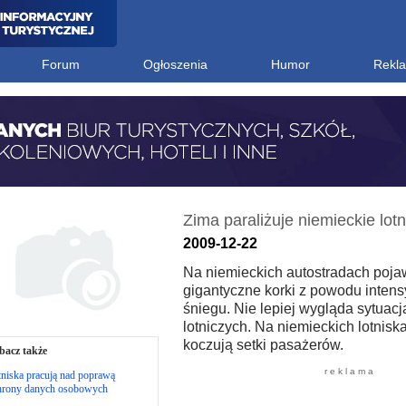
Forum
Ogłoszenia
Humor
Rekl
Zima paraliżuje niemieckie lotn
2009-12-22
Na niemieckich autostradach pojaw
gigantyczne korki z powodu inte
śniegu. Nie lepiej wygląda sytuacj
lotniczych. Na niemieckich lotnisk
koczują setki pasażerów.
bacz także
r e k l a m a
niska pracują nad poprawą
hrony danych osobowych