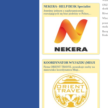
ONZ:
NEKERA - HELP DESK Specialist
skutk
Jesteśmy jednym z najdynamiczniej
Równ
rozwijających się biur podróży w Polsce,...
Wloc
przem
studi
Recep
Kra
KOORDYNATOR WYJAZDU (MISJI
Firma ORIENT TRAVEL poszukuje osoby na
stanowisko koordynatora Misji...