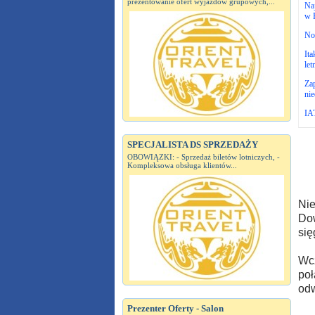
prezentowanie ofert wyjazdów grupowych,...
Naj
w 
No
Ita
let
Zap
nie
IAT
SPECJALISTA DS SPRZEDAŻY
OBOWIĄZKI: - Sprzedaż biletów lotniczych, -
Kompleksowa obsługa klientów...
Nie
Dow
się
Wcz
poł
odw
Prezenter Oferty - Salon