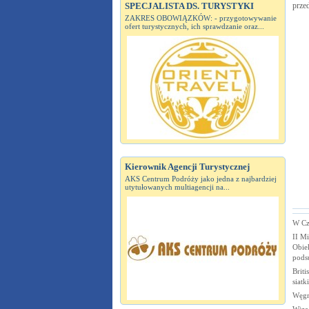
SPECJALISTA DS. TURYSTYKI
prze
ZAKRES OBOWIĄZKÓW: - przygotowywanie
ofert turystycznych, ich sprawdzanie oraz...
Kierownik Agencji Turystycznej
AKS Centrum Podróży jako jedna z najbardziej
utytułowanych multiagencji na...
W Cz
II M
Obie
pods
Briti
siatk
Węgry
Wiza