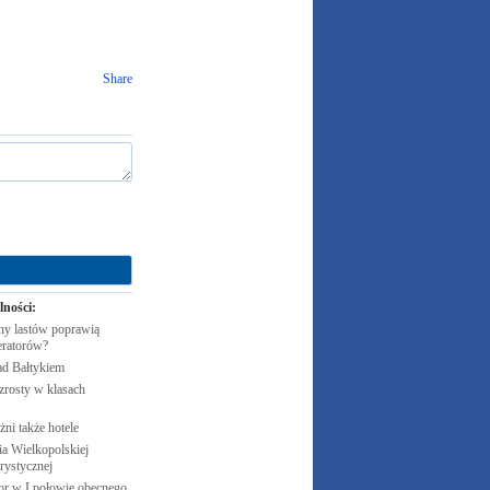
Share
lności:
y lastów poprawią
eratorów?
ad
Bałtykiem
zrosty w klasach
żni także
hotele
 Wielkopolskiej
rystycznej
cor w I połowie obecnego