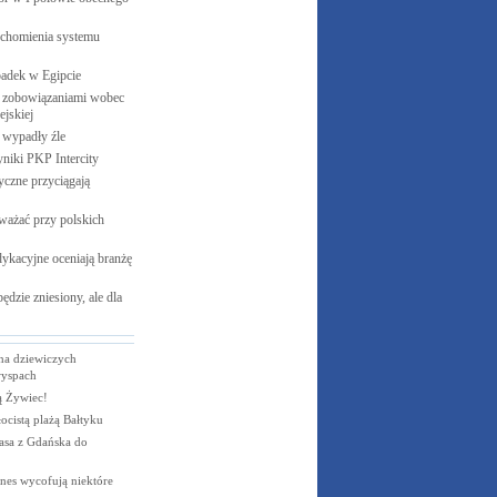
uchomienia systemu
padek w
Egipcie
 zobowiązaniami wobec
jskiej
e wypadły
źle
yniki PKP
Intercity
czne przyciągają
ważać przy polskich
ykacyjne oceniają branżę
ędzie zniesiony, ale dla
na dziewiczych
wyspach
ą Żywiec!
ocistą plażą Bałtyku
trasa z Gdańska do
ines wycofują niektóre