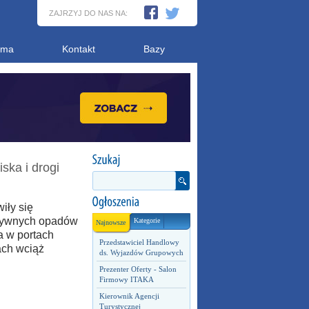
ZAJRZYJ DO NAS NA:
ama
Kontakt
Bazy
iska i drogi
iły się
nsywnych opadów
Kategorie
Najnowsze
a w portach
Przedstawiciel Handlowy
ach wciąż
ds. Wyjazdów Grupowych
Prezenter Oferty - Salon
Firmowy ITAKA
Kierownik Agencji
Turystycznej