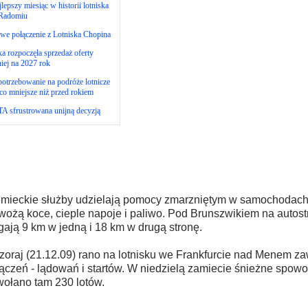
lepszy miesiąc w historii lotniska
Radomiu
we połączenie z Lotniska Chopina
ka rozpoczęła sprzedaż oferty
niej na 2027 rok
otrzebowanie na podróże lotnicze
co mniejsze niż przed rokiem
A sfrustrowana unijną decyzją
mieckie służby udzielają pomocy zmarzniętym w samochodach
ożą koce, cieple napoje i paliwo. Pod Brunszwikiem na autostr
gają 9 km w jedną i 18 km w drugą stronę.
oraj (21.12.09) rano na lotnisku we Frankfurcie nad Menem z
ączeń - lądowań i startów. W niedzielą zamiecie śnieżne spow
ołano tam 230 lotów.