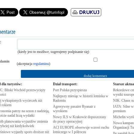
ć
(kiedy jest to możliwe, sugerujemy podpisanie się)
ulamin
(akceptacja
regulaminu
)
ł dla turystów:
Dział transport:
Starsze aktua
: Bliski Wschód przezwycięży
Port Polska
przyspiesza
Rekordowe cen
ości
wyniki
tourop
Najlepszy miesiąc w historii lotniska w
j wykupionych wycieczek niż
Radomiu
NIK: Chaos n
d
rokiem
Agresywny pasażer Ryanair z
IATA: Silne w
onomia patrzy na sezon z nadzieją,
wyrokiem
premium
oście nadal liczą
wydatki
Nowy ILS w Krakowie dopuszczony
Michelin wyró
ób planowania wyjazdów zmienia
do pracy
operacyjnej
Nowa kampania
zybciej niż
kiedykolwiek
ACI EUROPE obserwuje wzrost ruchu
Organizacji
Tu
śniowe wyjazdy sporo droższe niż
lotniczego w I
półroczu
Ile zarobił Ac