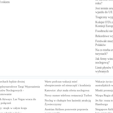
d
rokiem
roku?
Jest termin ur
wjazdu do
UE
Tragiczny wy
Kolejni OTA z
Komisji
Europe
Foodtrucki ni
Rekordowe w
Festiwale muzy
Polaków
Na co trzeba u
turystach?
Jak firmy wind
noclegową?
Limit płynów b
wybranych
echach będzie drożej
Warto podczas wakacji mieć
Wakacje życia 
ubezpieczenie od nieszczęść i kradzieży
australijskich 
iędzynarodowe Targi Wyposażenia
któw Noclegowych -
Katowice: zbyt mała oferta noclegowa
Misski promuj
umowanie
Nowy numer telefonu restauracji Turbot
Wyspa Rugia zł
sh Airways: Las Vegas wraca do
Nocleg w chałupie bez łazienki atrakcją
Jet Air: rusza 
i połączeń
Żywiecczyzny
Hamburga
: strajk w całym kraju
Austrian Airlines ponownie poprawia
Singapore Airl
 za odciski palców
swoje wyniki
loty azjatyckie