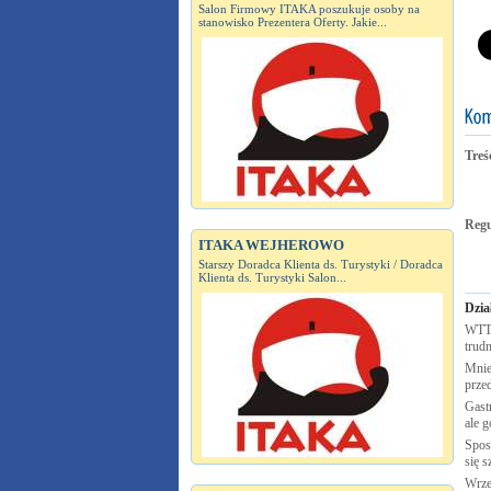
Salon Firmowy ITAKA poszukuje osoby na
stanowisko Prezentera Oferty. Jakie...
Treś
Reg
ITAKA WEJHEROWO
Starszy Doradca Klienta ds. Turystyki / Doradca
Klienta ds. Turystyki Salon...
Dzia
WTTC
trudn
Mnie
prze
Gastr
ale g
Spos
się s
Wrze