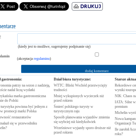
ć
(kiedy jest to możliwe, sugerujemy podpisanie się)
ulamin
(akceptacja
regulaminu
)
ł gastronomia:
Dział biura turystyczne:
Starsze aktua
onomia patrzy na sezon z nadzieją,
WTTC: Bliski Wschód przezwycięży
Rekordowe cen
oście nadal liczą
wydatki
trudności
wyniki
tourop
ykańska marka gastronomiczna
Mniej wykupionych wycieczek niż
NIK: Chaos n
zie do
Polski
przed
rokiem
IATA: Silne w
 turystyka powinna być jednym z
Śmierć polskiego turysty w
premium
rów promocji marki
Polska
turystycznym
raju
Michelin wyró
pewność
restauratorów
Sposób planowania wyjazdów zmienia
Nowa kampania
się szybciej niż
kiedykolwiek
znalazł się w przewodniku
Organizacji
Tu
elin?
Wrześniowe wyjazdy sporo droższe niż
Ile zarobił Ac
przed
rokiem
roku?