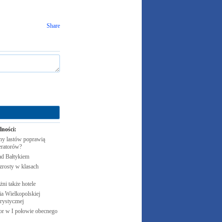
Share
lności:
y lastów poprawią
eratorów?
ad
Bałtykiem
zrosty w klasach
żni także
hotele
 Wielkopolskiej
rystycznej
cor w I połowie obecnego