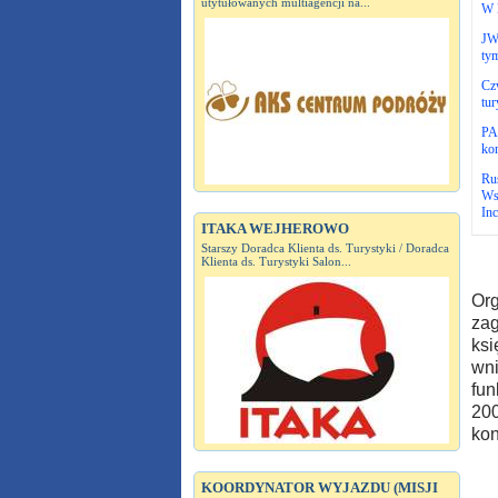
utytułowanych multiagencji na...
W 
JWC
ty
Czw
tur
PAR
ko
Ru
Wsp
Inc
ITAKA WEJHEROWO
Starszy Doradca Klienta ds. Turystyki / Doradca
Klienta ds. Turystyki Salon...
Org
zag
ksi
wni
fun
200
ko
KOORDYNATOR WYJAZDU (MISJI