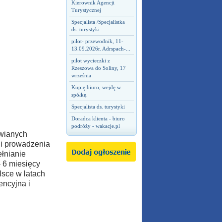
Kierownik Agencji
Turystycznej
Specjalista /Specjalistka
ds. turystyki
pilot- przewodnik, 11-
13.09.2026r. Adrspach-...
pilot wycieczki z
Rzeszowa do Soliny, 17
września
Kupię biuro, wejdę w
spółkę.
Specjalista ds. turystyki
Doradca klienta - biuro
podróży - wakacje.pl
awianych
 i prowadzenia
łnianie
- 6 miesięcy
lsce w latach
encyjna i