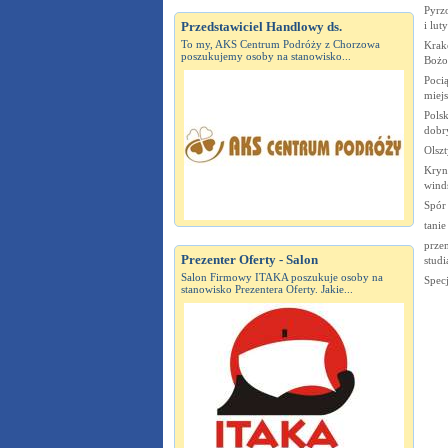
Pyrzo
i lu
Przedstawiciel Handlowy ds.
To my, AKS Centrum Podróży z Chorzowa
Krak
poszukujemy osoby na stanowisko...
Bożo
Poci
miejs
Polsk
dobr
Olsz
Kryni
winds
Spór 
tani
przem
Prezenter Oferty - Salon
studi
Salon Firmowy ITAKA poszukuje osoby na
Specj
stanowisko Prezentera Oferty. Jakie...