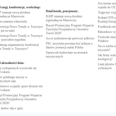
Jest termin ur
ł targi, konferencje, workshop:
wjazdu do
UE
Dział hotele, pensjonaty:
 mianuje nową dyrektor
Tragiczny wy
onalną na
Mazowszu
IGHP mianuje nową dyrektor
Kolejni OTA z
regionalną na
Mazowszu
ra zmienia
właściciela
Komisji
Europe
Ruszył Promocyjny Program Wsparcia
erencja Nowe Trendy w Turystyce
Foodtrucki ni
Turystyki Przyjazdowej i Incentive
 już za
nami
Rekordowe w
Travel
2026!
erencja Nowe Trendy w Turystyce
Festiwale muzy
Accor podsumowuje pierwsze
półrocze
w przyszłym
tygodniu
Polaków
PIG: turystyka powinna być jednym z
anują organizatorzy konferencji
Na co trzeba u
filarów promocji marki
Polska
e Trendy w
Turystyce?
turystach?
Samowole budowlane na terenach
Jak firmy wind
turystycznych
noclegową?
ł aktualności dnia:
Limit płynów b
j wykupionych wycieczek niż
wybranych
d
rokiem
rć polskiego turysty w
stycznym
raju
śniowe wyjazdy sporo droższe niż
d
rokiem
ył Promocyjny Program Wsparcia
tyki Przyjazdowej i Incentive
el
2026!
 lastów idą w
górę