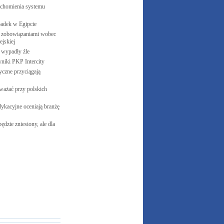
uchomienia systemu
padek w
Egipcie
 zobowiązaniami wobec
jskiej
e wypadły
źle
yniki PKP
Intercity
czne przyciągają
ważać przy polskich
ykacyjne oceniają branżę
ędzie zniesiony, ale dla