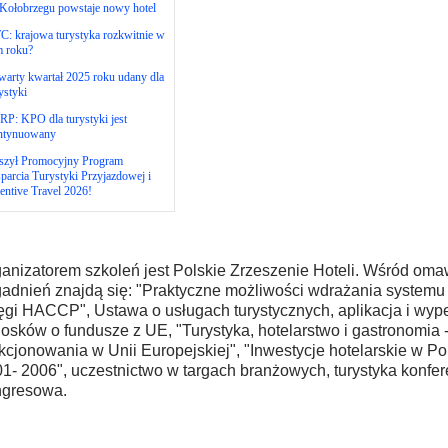
Kołobrzegu powstaje nowy hotel
: krajowa turystyka rozkwitnie w
m roku?
arty kwartał 2025 roku udany dla
ystyki
P: KPO dla turystyki jest
ntynuowany
szył Promocyjny Program
arcia Turystyki Przyjazdowej i
entive Travel 2026!
anizatorem szkoleń jest Polskie Zrzeszenie Hoteli. Wśród om
adnień znajdą się: "Praktyczne możliwości wdrażania systemu
ęgi HACCP", Ustawa o usługach turystycznych, aplikacja i wype
osków o fundusze z UE, "Turystyka, hotelarstwo i gastronomia 
kcjonowania w Unii Europejskiej", "Inwestycje hotelarskie w Po
1- 2006", uczestnictwo w targach branżowych, turystyka konfer
ngresowa.