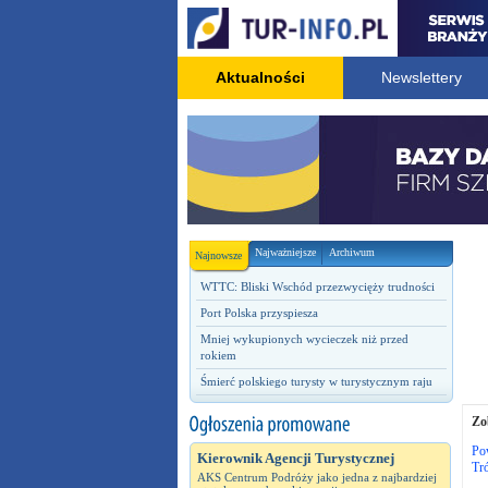
Aktualności
Newslettery
Najważniejsze
Archiwum
Najnowsze
WTTC: Bliski Wschód przezwycięży trudności
Port Polska przyspiesza
Mniej wykupionych wycieczek niż przed
rokiem
Śmierć polskiego turysty w turystycznym raju
Zo
Po
Kierownik Agencji Turystycznej
Tró
AKS Centrum Podróży jako jedna z najbardziej