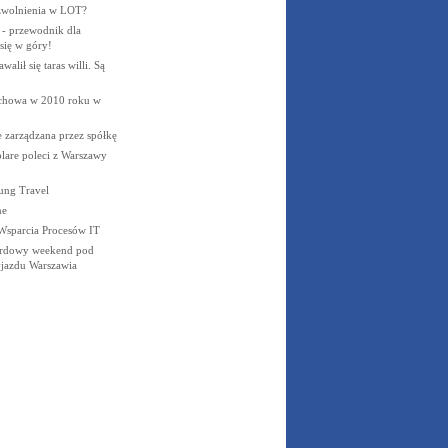
wolnienia w LOT?
 - przewodnik dla
się w góry!
alił się taras willi. Są
chowa w 2010 roku w
e zarządzana przez spółkę
lare poleci z Warszawy
ung Travel
ne
. Wsparcia Procesów IT
ordowy weekend pod
jazdu Warszawia