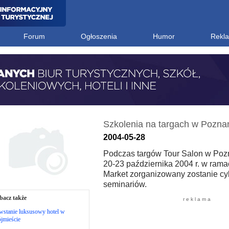
Forum
Ogłoszenia
Humor
Rekl
Szkolenia na targach w Pozna
2004-05-28
Podczas targów Tour Salon w Poz
20-23 października 2004 r. w ram
Market zorganizowany zostanie cyk
seminariów.
bacz także
r e k l a m a
wstanie luksusowy hotel w
jmieście