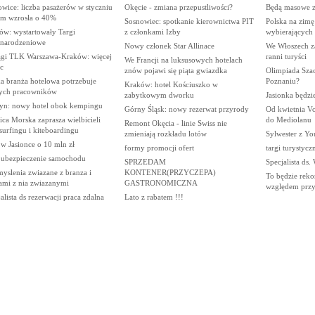
wice: liczba pasażerów w styczniu
Okęcie - zmiana przepustliwości?
Będą masowe z
tym wzrosła o 40%
Sosnowiec: spotkanie kierownictwa PIT
Polska na zimę
ów: wystartowały Targi
z członkami Izby
wybierających 
narodzeniowe
Nowy członek Star Allinace
We Włoszech zaw
ągi TLK Warszawa-Kraków: więcej
ranni turyści
We Francji na luksusowych hotelach
c
znów pojawi się piąta gwiazdka
Olimpiada Sza
a branża hotelowa potrzebuje
Poznaniu?
Kraków: hotel Kościuszko w
ych pracowników
zabytkowym dworku
Jasionka będzi
tyn: nowy hotel obok kempingu
Górny Śląsk: nowy rezerwat przyrody
Od kwietnia Vo
ca Morska zaprasza wielbicieli
do Mediolanu
Remont Okęcia - linie Swiss nie
urfingu i kiteboardingu
zmieniają rozkładu lotów
Sylwester z Yo
w Jasionce o 10 mln zł
formy promocji ofert
targi turystycz
e ubezpieczenie samochodu
SPRZEDAM
Specjalista ds
yslenia zwiazane z branza i
KONTENER(PRZYCZEPA)
To będzie rek
ami z nia zwiazanymi
GASTRONOMICZNA
względem przy
alista ds rezerwacji praca zdalna
Lato z rabatem !!!