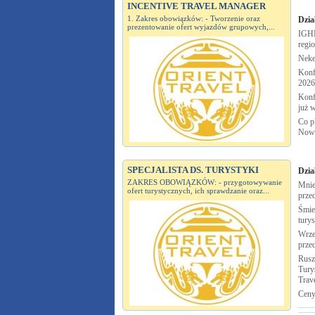
INCENTIVE TRAVEL MANAGER
1. Zakres obowiązków: - Tworzenie oraz
Dzia
prezentowanie ofert wyjazdów grupowych,...
IGHP
regi
Neke
Konf
2026
Konf
już 
Co pl
Now
SPECJALISTA DS. TURYSTYKI
Dzia
ZAKRES OBOWIĄZKÓW: - przygotowywanie
Mnie
ofert turystycznych, ich sprawdzanie oraz...
prze
Śmie
tury
Wrze
prze
Rusz
Turys
Trav
Ceny