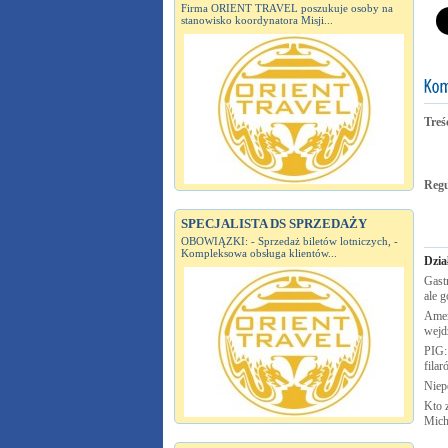
Firma ORIENT TRAVEL poszukuje osoby na
stanowisko koordynatora Misji...
Treś
Reg
SPECJALISTA DS SPRZEDAŻY
OBOWIĄZKI: - Sprzedaż biletów lotniczych, -
Kompleksowa obsługa klientów...
Dzia
Gastr
ale g
Amer
wejd
PIG:
fila
Nie
Kto 
Mich