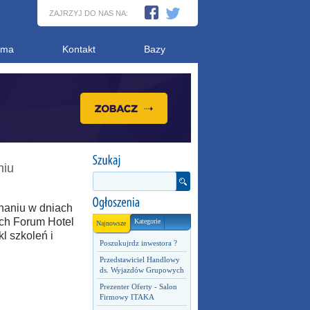
ZAJRZYJ DO NAS NA:
ama
Kontakt
Bazy
niu
naniu w dniach
ach Forum Hotel
Kategorie
Najnowsze
l szkoleń i
Poszukujrdz inwestora ?
Przedstawiciel Handlowy
ds. Wyjazdów Grupowych
Prezenter Oferty - Salon
Firmowy ITAKA