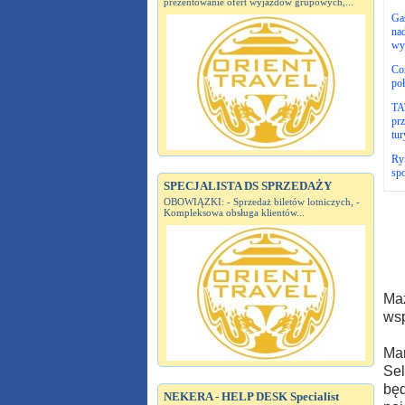
prezentowanie ofert wyjazdów grupowych,...
Gas
nad
wy
Cor
poł
TAT
prz
tur
Ryn
sp
SPECJALISTA DS SPRZEDAŻY
OBOWIĄZKI: - Sprzedaż biletów lotniczych, -
Kompleksowa obsługa klientów...
Maz
wsp
Mar
Sel
będ
NEKERA - HELP DESK Specialist