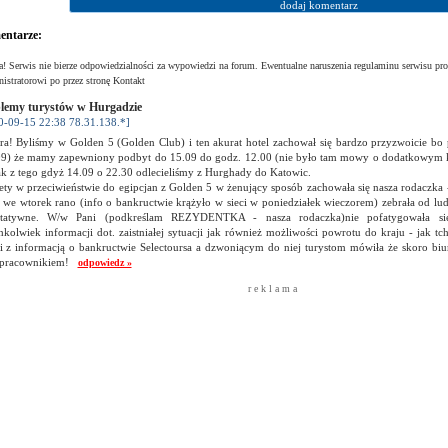
ntarze:
! Serwis nie bierze odpowiedzialności za wypowiedzi na forum. Ewentualne naruszenia regulaminu serwisu pro
istratorowi po przez stronę Kontakt
lemy turystów w Hurgadzie
0-09-15 22:38 78.31.138.*]
ra! Byliśmy w Golden 5 (Golden Club) i ten akurat hotel zachował się bardzo przyzwoicie bo
09) że mamy zapewniony podbyt do 15.09 do godz. 12.00 (nie było tam mowy o dodatkowym kos
ak z tego gdyż 14.09 o 22.30 odlecieliśmy z Hurghady do Katowic.
ety w przeciwieństwie do egipcjan z Golden 5 w żenujący sposób zachowała się nasza rodaczka 
 we wtorek rano (info o bankructwie krążyło w sieci w poniedziałek wieczorem) zebrała od lud
ltatywne. W/w Pani (podkreślam REZYDENTKA - nasza rodaczka)nie pofatygowała si
hkolwiek informacji dot. zaistniałej sytuacji jak również możliwości powrotu do kraju - jak t
ki z informacją o bankructwie Selectoursa a dzwoniącym do niej turystom mówiła że skoro biur
 pracownikiem!
odpowiedz »
r e k l a m a