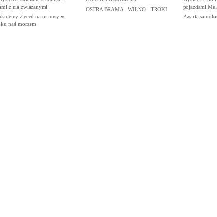
ami z nia zwiazanymi
pojazdami Mel
OSTRA BRAMA - WILNO - TROKI
ukujemy zleceń na turnusy w
Awaria samolot
dku nad morzem