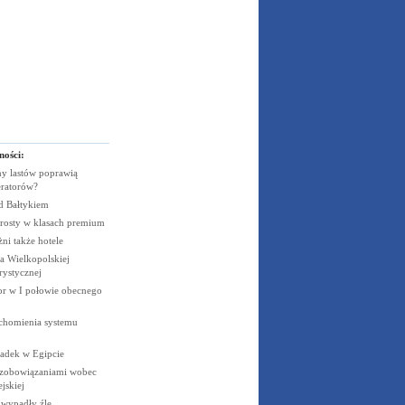
ności:
y lastów poprawią
eratorów?
ad
Bałtykiem
rosty w klasach
premium
żni także
hotele
 Wielkopolskiej
rystycznej
cor w I połowie obecnego
uchomienia systemu
padek w
Egipcie
 zobowiązaniami wobec
jskiej
e wypadły
źle