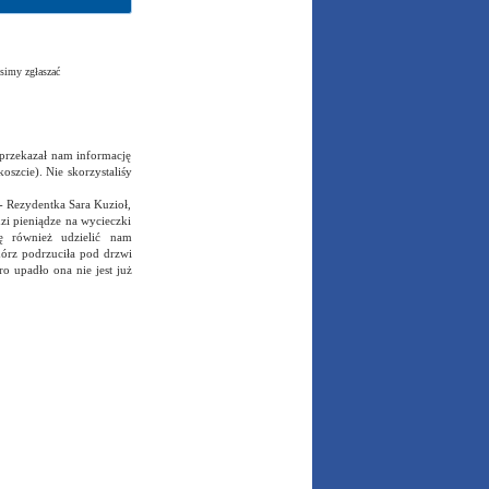
simy zgłaszać
 przekazał nam informację
zcie). Nie skorzystaliśy
- Rezydentka Sara Kuzioł,
zi pieniądze na wycieczki
ę również udzielić nam
chórz podrzuciła pod drzwi
o upadło ona nie jest już