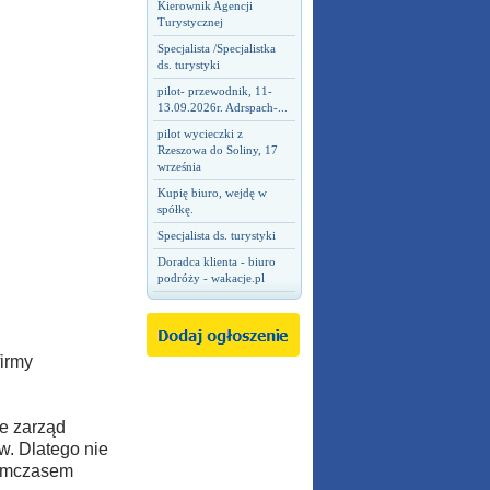
Kierownik Agencji
Turystycznej
Specjalista /Specjalistka
ds. turystyki
pilot- przewodnik, 11-
13.09.2026r. Adrspach-...
pilot wycieczki z
Rzeszowa do Soliny, 17
września
Kupię biuro, wejdę w
spółkę.
Specjalista ds. turystyki
Doradca klienta - biuro
podróży - wakacje.pl
irmy
e zarząd
w. Dlatego nie
Tymczasem