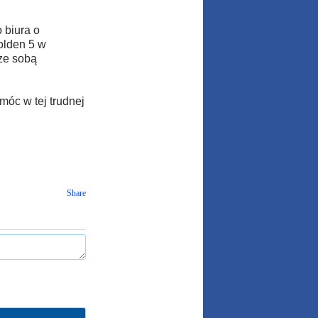
 biura o
olden 5 w
ze sobą
móc w tej trudnej
Share