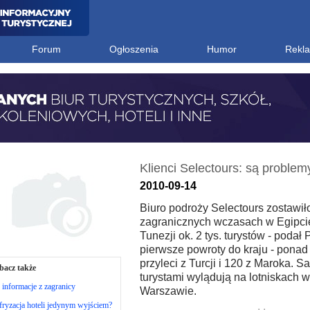
Forum
Ogłoszenia
Humor
Rekl
Klienci Selectours: są problem
2010-09-14
Biuro podroży Selectours zostawił
zagranicznych wczasach w Egipcie,
Tunezji ok. 2 tys. turystów - podał 
pierwsze powroty do kraju - ponad
przyleci z Turcji i 120 z Maroka. S
bacz także
turystami wylądują na lotniskach w
 informacje z zagranicy
Warszawie.
ryzacja hoteli jedynym wyjściem?