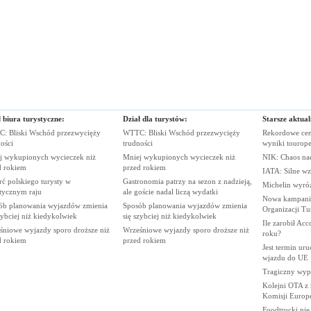
 biura turystyczne:
Dział dla turystów:
Starsze aktual
: Bliski Wschód przezwycięży
WTTC: Bliski Wschód przezwycięży
Rekordowe cen
ości
trudności
wyniki
tourop
j wykupionych wycieczek niż
Mniej wykupionych wycieczek niż
NIK: Chaos n
d
rokiem
przed
rokiem
IATA: Silne wz
ć polskiego turysty w
Gastronomia patrzy na sezon z nadzieją,
Michelin wyró
stycznym
raju
ale goście nadal liczą
wydatki
Nowa kampania
ób planowania wyjazdów zmienia
Sposób planowania wyjazdów zmienia
Organizacji
Tu
zybciej niż
kiedykolwiek
się szybciej niż
kiedykolwiek
Ile zarobił Ac
śniowe wyjazdy sporo droższe niż
Wrześniowe wyjazdy sporo droższe niż
roku?
d
rokiem
przed
rokiem
Jest termin ur
wjazdu do
UE
Tragiczny wy
Kolejni OTA z
Komisji
Europe
Foodtrucki ni