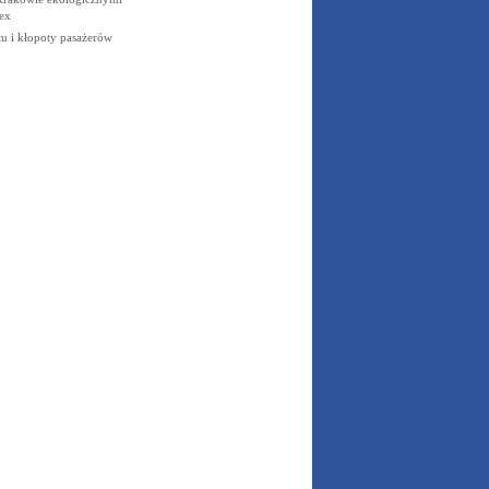
ex
u i kłopoty pasażerów