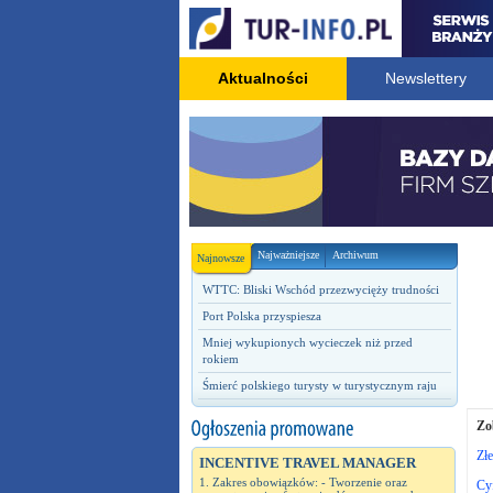
Aktualności
Newslettery
Najważniejsze
Archiwum
Najnowsze
WTTC: Bliski Wschód przezwycięży trudności
Port Polska przyspiesza
Mniej wykupionych wycieczek niż przed
rokiem
Śmierć polskiego turysty w turystycznym raju
Zo
Złe
INCENTIVE TRAVEL MANAGER
1. Zakres obowiązków: - Tworzenie oraz
Cyf