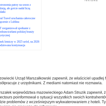
r e k l a m a
tronomia patrzy na sezon z
zieją, ale goście nadal liczą
datki
al Travel uruchamia całoroczne
ączenie z Lublina
 zorganizował spotkanie z
edstawicielami polskiej branży
ystycznej
ek lotniczy w 2025 urósł, na 2026
odziewana kontynuacja
owiecki Urząd Marszałkowski zapewnił, że właściciel upadłej f
ółpracuje z urzędnikami. Z mediami natomiast nie rozmawia.
szałek województwa mazowieckiego Adam Struzik zapewnił, ż
ectours poinformował o sytuacji wszystkich swoich kontrahentó
zie problemów z wcześniejszym wykwaterowaniem z hoteli. 