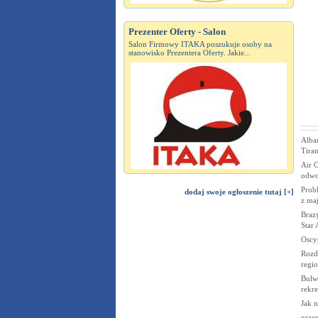
Prezenter Oferty - Salon
Salon Firmowy ITAKA poszukuje osoby na
stanowisko Prezentera Oferty. Jakie...
Alba
Tiran
Air O
odwo
Probl
dodaj swoje ogłoszenie tutaj [+]
z ma
Brazy
Star 
Oscy
Rozd
regi
Bulw
rekre
Jak n
przem