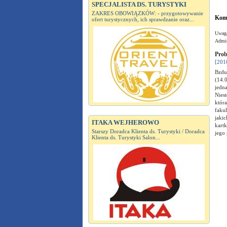
SPECJALISTA DS. TURYSTYKI
ZAKRES OBOWIĄZKÓW: - przygotowywanie
Kome
ofert turystycznych, ich sprawdzanie oraz...
Uwaga
Admin
Prob
[201
Bzdu
(14.
jedn
Niest
która
faku
jakic
ITAKA WEJHEROWO
kart
Starszy Doradca Klienta ds. Turystyki / Doradca
jego
Klienta ds. Turystyki Salon...