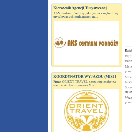
Kierownik Agencji Turystycznej
AKS Centrum Podróży jako jedna z najbardziej
utytułowanych multiagencji na...
Dział
WTTC
trudn
Mnie
prze
KOORDYNATOR WYJAZDU (MISJI
Śmier
tury
Firma ORIENT TRAVEL poszukuje osoby na
stanowisko koordynatora Misji...
Spos
się s
Wrze
prze