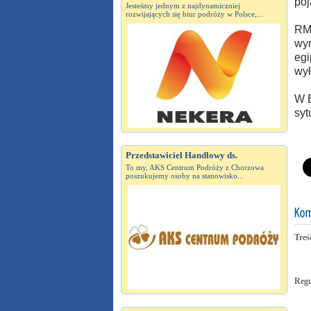
poj
Jesteśmy jednym z najdynamiczniej
rozwijających się biur podróży w Polsce,...
RMF
wyr
egi
wył
W E
syt
Przedstawiciel Handlowy ds.
To my, AKS Centrum Podróży z Chorzowa
poszukujemy osoby na stanowisko...
Treś
Reg