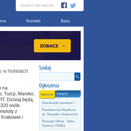
ZAJRZYJ DO NAS NA:
ama
Kontakt
Bazy
y w hotelach
o na
 Turcji, Maroko,
Kategorie
Najnowsze
PIT. Dzisiaj będą
Poszukujrdz inwestora ?
 320 osób
Przedstawiciel Handlowy
amoloty z
ds. Wyjazdów Grupowych
 Krakowie i
Prezenter Oferty - Salon
Firmowy ITAKA