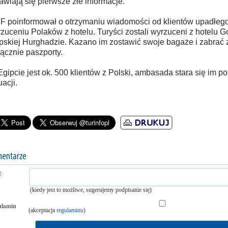
awiają się pierwsze złe informacje.
 poinformował o otrzymaniu wiadomości od klientów upadłego
zuceniu Polaków z hotelu. Turyści zostali wyrzuceni z hotelu G
pskiej Hurghadzie. Kazano im zostawić swoje bagaże i zabrać 
ącznie paszporty.
gipcie jest ok. 500 klientów z Polski, ambasada stara się im po
uacji.
ć
(kiedy jest to możliwe, sugerujemy podpisanie się)
ulamin
(akceptacja
regulaminu
)