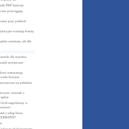
niki PKP
Intercity
czne przyciągają
ważać przy polskich
ykacyjne oceniają branżę
dzie zniesiony, ale dla
warunki dla turystów
runki turystyczne
elowe wstrzymują
powodu kryzysu
turystyczna na południu
rvices: wniosek o
 sądzie
i Gród nagrodzony w
inarnym!
tał z usług biura
CKERMANN?
ne
Krakowie ekologicznymi