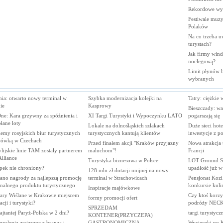
Rekordowe wy
Festiwale muzy
Polaków
Na co trzeba u
turystach?
Jak firmy wind
noclegową?
Limit płynów bę
wybranych
nia: otwarto nowy terminal w
Szybka modernizacja kolejki na
Tatry: ciężkie 
ie
Kasprowy
Bieszczady: wa
ne: Kara grzywny za spóźnienia i
XI Targi Turystyki i Wypoczynku LATO
pogarszają się
łane loty
Lokale na dolnośląskich szlakach
Duże sieci hot
emy rosyjskich biur turystycznych
turystycznych kantują klientów
inwestycje z 
jówką w Czechach
Przed finałem akcji "Kraków przyjazny
Nowa atrakcja 
lijskie linie TAM zostały partnerem
maluchom"!
Francji
Alliance
Turystyka biznesowa w Polsce
LOT Ground Se
pek nie chroniony?
upadłość już w
128 mln zł dotacji unijnej na nowy
ano nagrody za najlepszą promocję
terminal w Strachowicach
Pensjonat Koz
onalnego produktu turystycznego
konkursie kul
Inspiracje majówkowe
ary Wiślane w Krakowie miejscem
Czy ktoś korzys
formy promocji ofert
acji i turystyki?
podróży NE
SPRZEDAM
ajtaniej Paryż-Polska w 2 dni?
targi turystycz
KONTENER(PRZYCZEPA)
yslenia zwiazane z branza i
GASTRONOMICZNA
Wycieczki po 