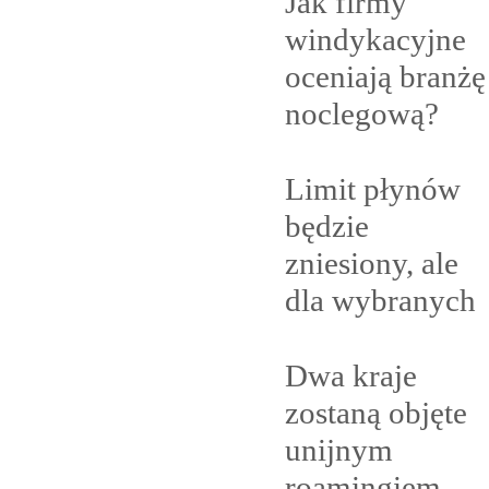
Jak firmy
windykacyjne
oceniają branżę
noclegową?
Limit płynów
będzie
zniesiony, ale
dla
wybranych
Dwa kraje
zostaną objęte
unijnym
roamingiem