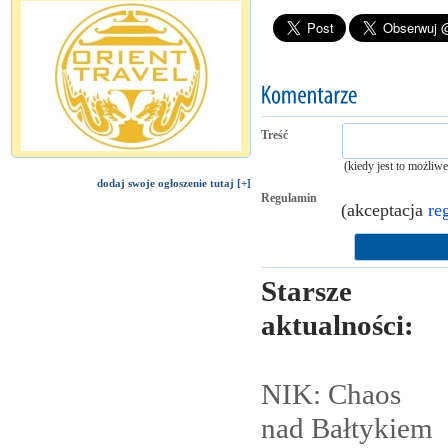
Treść
(kiedy jest to możliw
dodaj swoje ogłoszenie tutaj [+]
Regulamin
(akceptacja
re
Starsze
aktualności:
NIK: Chaos
nad
Bałtykiem