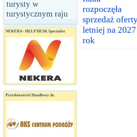
turysty w
rozpoczęła
turystycznym raju
sprzedaż ofert
letniej na 2027
NEKERA - HELP DESK Specialist
rok
Przedstawiciel Handlowy ds.