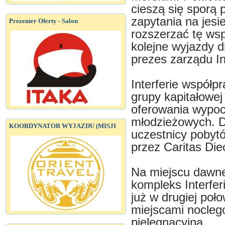
cieszą się sporą 
zapytania na jesi
Prezenter Oferty - Salon
rozszerzać tę wsp
kolejne wyjazdy 
prezes zarządu In
Interferie współp
grupy kapitałowej
oferowania wypoc
młodzieżowych. Do
KOORDYNATOR WYJAZDU (MISJI
uczestnicy poby
przez Caritas Diec
Na miejscu dawne
kompleks Interfer
już w drugiej poł
miejscami nocleg
pielęgnacyjną.