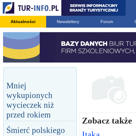
Aktualności
Newslettery
Forum
Mniej
wykupionych
wycieczek niż
przed rokiem
Zobacz także
Śmierć polskiego
Itaka