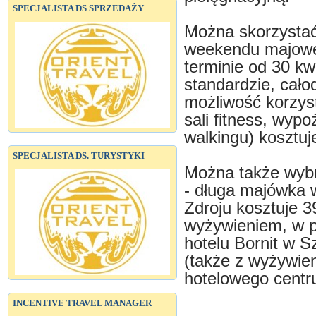
SPECJALISTA DS SPRZEDAŻY
Można skorzystać
weekendu majoweg
terminie od 30 kw
standardzie, cało
możliwość korzyst
sali fitness, wyp
walkingu) kosztuj
SPECJALISTA DS. TURYSTYKI
Można także wybr
- długa majówka 
Zdroju kosztuje 3
wyżywieniem, w p
hotelu Bornit w S
(także z wyżywien
hotelowego centru
INCENTIVE TRAVEL MANAGER