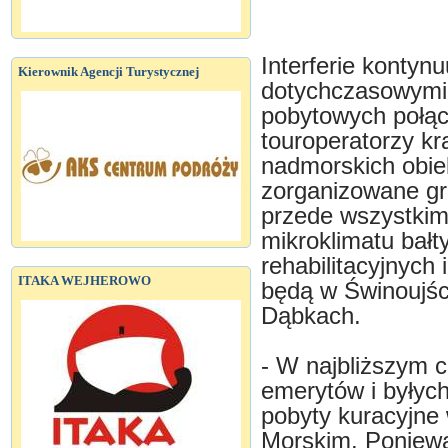
Interferie konty
Kierownik Agencji Turystycznej
dotychczasowymi 
pobytowych połącz
touroperatorzy kra
nadmorskich obie
zorganizowane gru
przede wszystkim
mikroklimatu bałt
rehabilitacyjnych
ITAKA WEJHEROWO
będą w Świnoujśc
Dąbkach.
- W najbliższym 
emerytów i były
pobyty kuracyjne
Morskim. Ponieważ