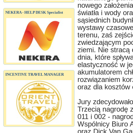
nowego założenia 
światła i wody or
NEKERA - HELP DESK Specialist
sąsiednich budynk
wystawy czasowe,
terenu, zaś zejśc
zwiedzającym poc
ziemi. Nie stracą
dnia, które spływ
elastyczność w je
akumulatorem chłod
INCENTIVE TRAVEL MANAGER
rozwiązaniem kor
oraz dla kosztów 
Jury zdecydowało
Trzecią nagrodę 
011 i 002 - nagrod
Wspólnicy Biuro A
oraz Dick Van Ga