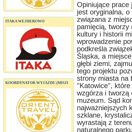
Opiniujące prace 
jest oryginalna, 
związana z miejs
ITAKA WEJHEROWO
pamięcią, tworzy 
kultury i historii 
wprowadzenie po
podkreśla związek
Śląska, a miejsce
głębi ziemi, zajm
tego projektu po
strony miasta na 
KOORDYNATOR WYJAZDU (MISJI
"Katowice", które
wzgórza i tworzą
muzeum. Sąd konk
najważniejszych k
szklane, krystalic
wyrastają z teren
naturalnego park