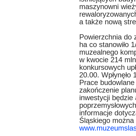
maszynowni wież
rewaloryzowanych
a także nową str
Powierzchnia do 
ha co stanowiło 
muzealnego kompl
w kwocie 214 mln 
konkursowych upły
20.00. Wpłynęło 1
Prace budowlane 
zakończenie plan
inwestycji będzie
poprzemysłowych 
informacje doty
Śląskiego można z
www.muzeumslask