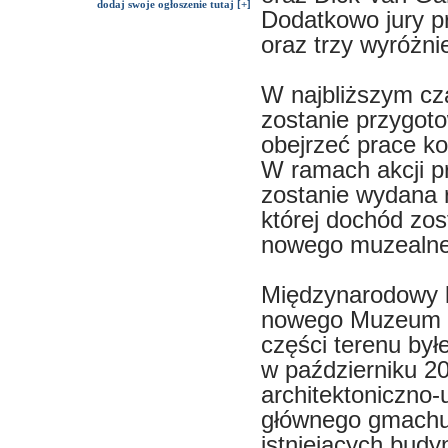
dodaj swoje ogłoszenie tutaj [+]
Dodatkowo jury pr
oraz trzy wyróżni
W najbliższym cz
zostanie przygot
obejrzeć prace k
W ramach akcji 
zostanie wydana r
której dochód zo
nowego muzealne
Międzynarodowy k
nowego Muzeum Ś
części terenu był
w październiku 2
architektoniczno-
głównego gmachu,
istniejących bud