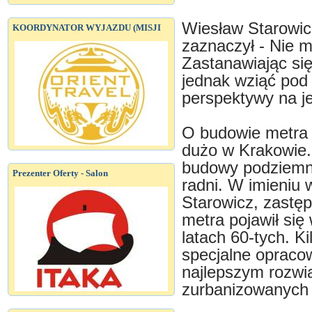
Wiesław Starowic
KOORDYNATOR WYJAZDU (MISJI
zaznaczył - Nie 
Zastanawiając si
jednak wziąć pod
perspektywy na je
O budowie metra 
dużo w Krakowie.
budowy podziemne
Prezenter Oferty - Salon
radni. W imieniu
Starowicz, zastę
metra pojawił się
latach 60-tych. K
specjalne opracow
najlepszym rozw
zurbanizowanych 