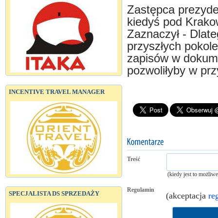
Zastępca prezyden
kiedyś pod Krak
Zaznaczył - Dlate
przyszłych pokoleń
zapisów w dokume
pozwoliłyby w pr
INCENTIVE TRAVEL MANAGER
Treść
(kiedy jest to możliw
Regulamin
SPECJALISTA DS SPRZEDAŻY
(akceptacja
re