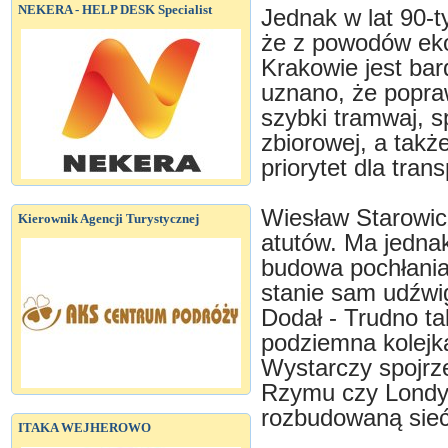
NEKERA - HELP DESK Specialist
Jednak w lat 90-
że z powodów ek
Krakowie jest b
uznano, że popra
szybki tramwaj, s
zbiorowej, a tak
priorytet dla tran
Wiesław Starowic
Kierownik Agencji Turystycznej
atutów. Ma jedna
budowa pochłania 
stanie sam udźwi
Dodał - Trudno ta
podziemna kolejk
Wystarczy spojrz
Rzymu czy Londyn
rozbudowaną sieć
ITAKA WEJHEROWO