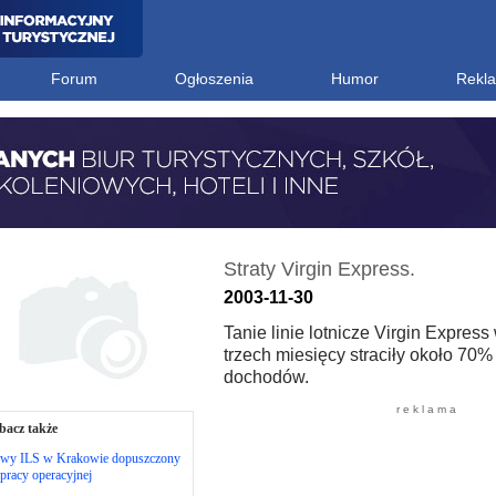
Forum
Ogłoszenia
Humor
Rekl
Straty Virgin Express.
2003-11-30
Tanie linie lotnicze Virgin Express
trzech miesięcy straciły około 70%
dochodów.
r e k l a m a
bacz także
wy ILS w Krakowie dopuszczony
pracy operacyjnej