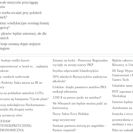
iwale muzyczne przyciągają
ków
o trzeba uważać przy polskich
tach?
firmy windykacyjne oceniają branżę
egową?
 płynów będzie zniesiony, ale dla
anych
kraje zostaną objęte unijnym
ingiem
 buduje wielki kurort
Zmiany na kolei - Przewozy Regionalne
Będzie całoroc
wycięły ze swojej nazwy PKP
Równicy w Ust
 zainwestować w hotel to... najlepiej
skwie
Szybka odpowiedź Irlandczyków
III Targi Wypo
Gastronomii i 
ty czeskich uzdrowisk
50% młodych Brytyjczyków nadużywa
Gastro-Tech
alkoholu!
 Podróży Itaka stawia na BI in-
Gdańskie tanie 
ory
Łódzkie: dzięki pasażerce autobus PKS
uniknął zderzenia
POT zaprasza n
a na pokładzie samolotu LOTu
Workshop
1200 $ za prawo jazdy na autobus?
oczyna się kampania "Czyste plaże"
Internet będzi
We Włoszech nie będzie można palić za
ocja mikołajkowa Neckermanna -
kierownicą
Autobusem na 
niżki dla drugiej osoby
Nowy Salon Ecco Holiday
brazylia z ecco
y promocji ofert
targi turystyczne
przemyslenia z
ZEDAM
studiami z nia
TENER(PRZYCZEPA)
Szukam partnera mówią po angielsku -
TRONOMICZNA
Partner required!
Pilot na wahad