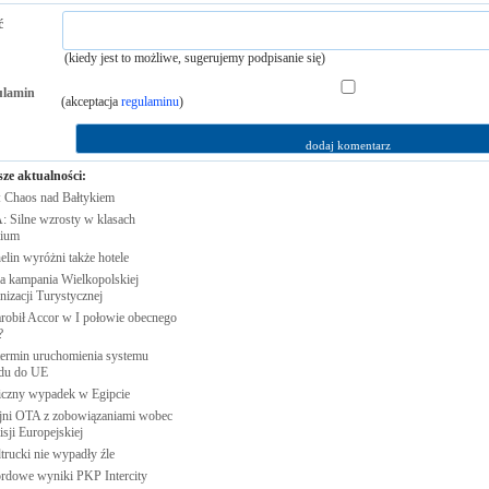
ć
(kiedy jest to możliwe, sugerujemy podpisanie się)
ulamin
(akceptacja
regulaminu
)
sze aktualności:
 Chaos nad
Bałtykiem
: Silne wzrosty w klasach
ium
elin wyróżni także
hotele
 kampania Wielkopolskiej
nizacji
Turystycznej
arobił Accor w I połowie obecnego
?
 termin uruchomienia systemu
du do
UE
iczny wypadek w
Egipcie
jni OTA z zobowiązaniami wobec
sji
Europejskiej
trucki nie wypadły
źle
rdowe wyniki PKP
Intercity