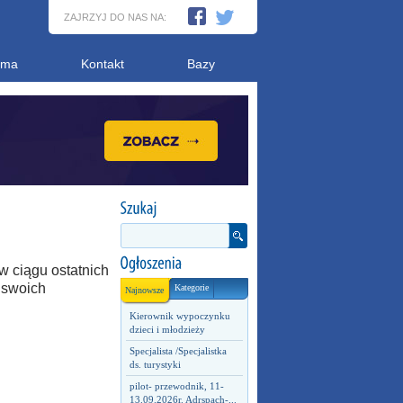
ZAJRZYJ DO NAS NA:
ama
Kontakt
Bazy
 w ciągu ostatnich
 swoich
Kategorie
Najnowsze
Kierownik wypoczynku
dzieci i młodzieży
Specjalista /Specjalistka
ds. turystyki
pilot- przewodnik, 11-
13.09.2026r. Adrspach-...