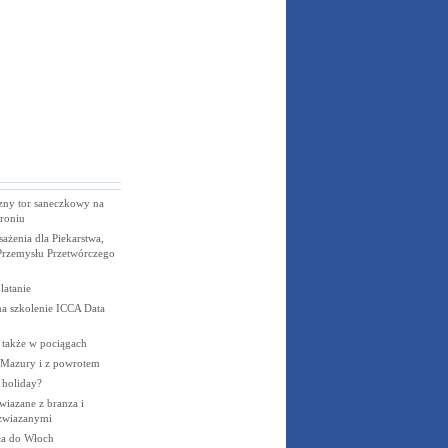
zny tor saneczkowy na
roniu
sażenia dla Piekarstwa,
Przemysłu Przetwórczego
latanie
a szkolenie ICCA Data
e także w pociągach
Mazury i z powrotem
 holiday?
wiazane z branza i
 zwiazanymi
ła do Włoch