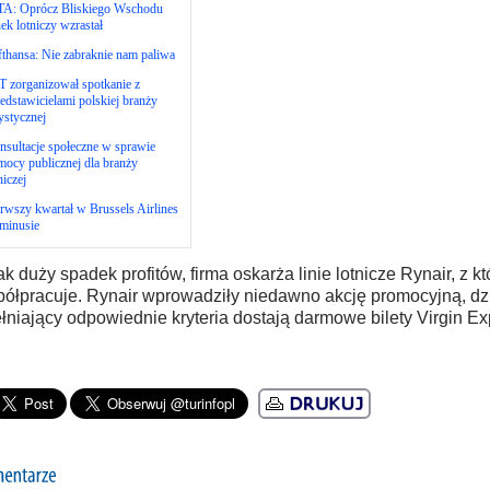
TA: Oprócz Bliskiego Wschodu
ek lotniczy wzrastał
thansa: Nie zabraknie nam paliwa
 zorganizował spotkanie z
edstawicielami polskiej branży
ystycznej
sultacje społeczne w sprawie
ocy publicznej dla branży
niczej
rwszy kwartał w Brussels Airlines
minusie
ak duży spadek profitów, firma oskarża linie lotnicze Rynair, z k
ółpracuje. Rynair wprowadziły niedawno akcję promocyjną, dzię
łniający odpowiednie kryteria dostają darmowe bilety Virgin Ex