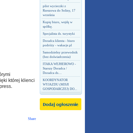
pilot wycieczki z
Rzeszowa do Soliny, 17
września
Kupię biuro, wejdę w
spółkę.
Specjalista ds. turystyki
Doradca klienta - biuro
podróży - wakacje.pl
Samodzielny przewodnik
(bez doświadczenia)
ITAKA WEJHEROWO -
Starszy Doradca /
Doradca ds....
tórymi
ki której klienci
KOORDYNATOR
WYJAZDU (MISJI
press.
GOSPODARCZEJ) DO...
Share