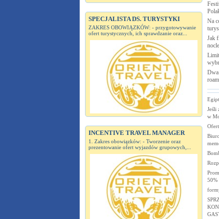
Fest
Pola
SPECJALISTA DS. TURYSTYKI
Na c
ZAKRES OBOWIĄZKÓW: - przygotowywanie
turys
ofert turystycznych, ich sprawdzanie oraz...
Jak 
nocl
Limit
wybr
Dwa 
roam
Egipt
Jeśli
w Mo
Ofer
INCENTIVE TRAVEL MANAGER
Biuro
1. Zakres obowiązków: - Tworzenie oraz
mem
prezentowanie ofert wyjazdów grupowych,...
Bomb
Rozp
Prom
50% z
form
SPR
KON
GAS