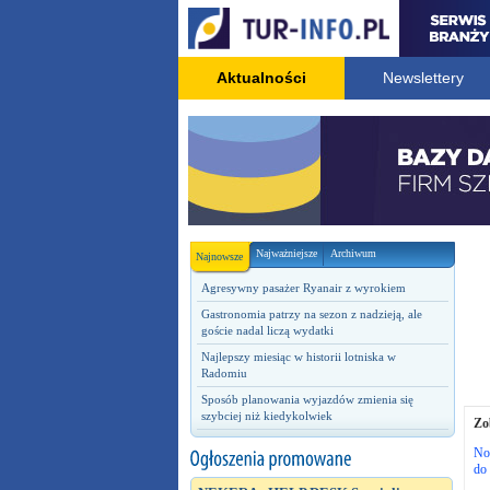
Aktualności
Newslettery
Najważniejsze
Archiwum
Najnowsze
Agresywny pasażer Ryanair z wyrokiem
Gastronomia patrzy na sezon z nadzieją, ale
goście nadal liczą wydatki
Najlepszy miesiąc w historii lotniska w
Radomiu
Sposób planowania wyjazdów zmienia się
szybciej niż kiedykolwiek
Zo
No
do 