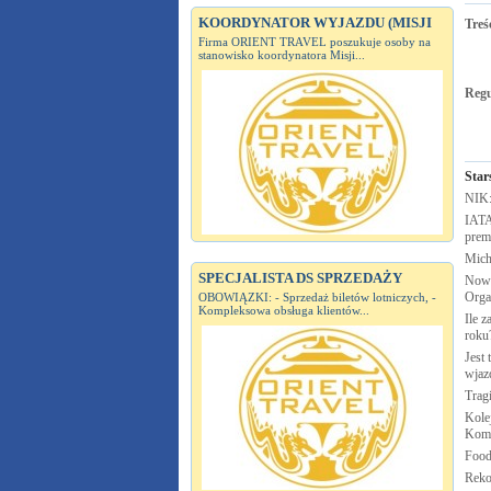
KOORDYNATOR WYJAZDU (MISJI
Treś
Firma ORIENT TRAVEL poszukuje osoby na
stanowisko koordynatora Misji...
Reg
Star
NIK:
IATA
prem
Mich
SPECJALISTA DS SPRZEDAŻY
Nowa
Orga
OBOWIĄZKI: - Sprzedaż biletów lotniczych, -
Kompleksowa obsługa klientów...
Ile z
roku
Jest
wjaz
Trag
Kole
Komi
Food
Reko