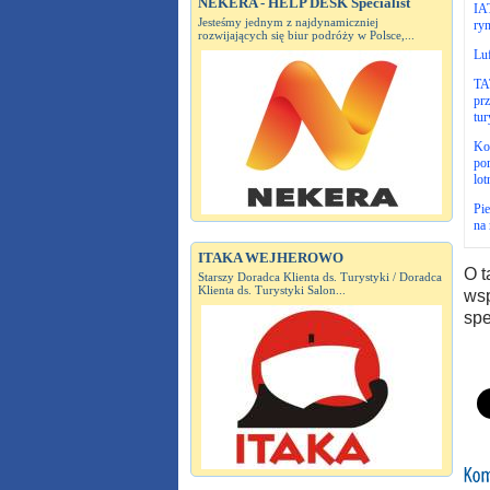
NEKERA - HELP DESK Specialist
IA
Jesteśmy jednym z najdynamiczniej
ryn
rozwijających się biur podróży w Polsce,...
Luf
TAT
prz
tur
Kon
pom
lot
Pie
na 
ITAKA WEJHEROWO
O t
Starszy Doradca Klienta ds. Turystyki / Doradca
Klienta ds. Turystyki Salon...
wsp
spe