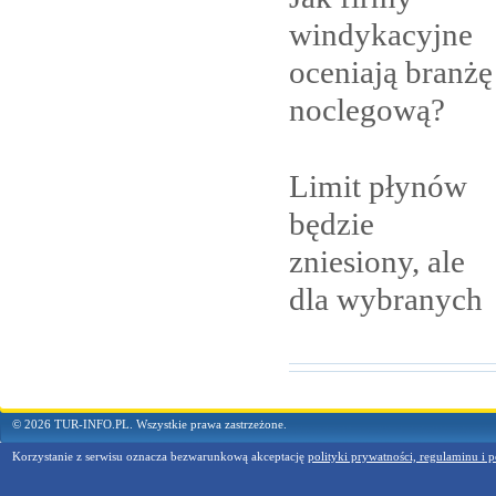
windykacyjne
oceniają branżę
noclegową?
Limit płynów
będzie
zniesiony, ale
dla
wybranych
© 2026 TUR-INFO.PL. Wszystkie prawa zastrzeżone.
Korzystanie z serwisu oznacza bezwarunkową akceptację
polityki prywatności, regulaminu i p