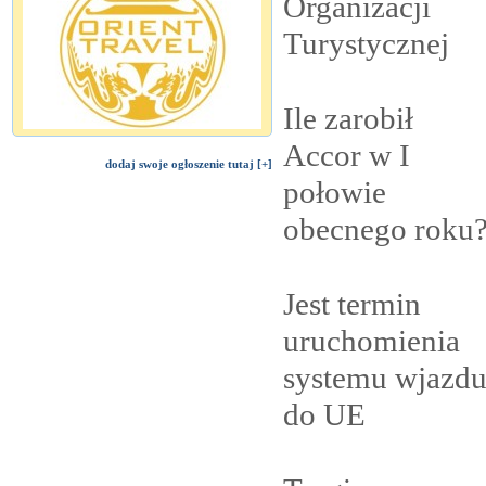
Organizacji
Turystycznej
Ile zarobił
Accor w I
dodaj swoje ogłoszenie tutaj [+]
połowie
obecnego
roku
Jest termin
uruchomienia
systemu wjazd
do
UE