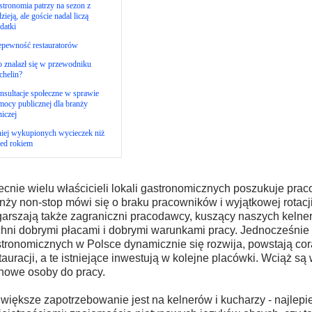
tronomia patrzy na sezon z
zieją, ale goście nadal liczą
datki
epewność restauratorów
 znalazł się w przewodniku
chelin?
sultacje społeczne w sprawie
ocy publicznej dla branży
niczej
iej wykupionych wycieczek niż
ed rokiem
cnie wielu właścicieli lokali gastronomicznych poszukuje pra
nży non-stop mówi się o braku pracowników i wyjątkowej rotacji
arszają także zagraniczni pracodawcy, kuszący naszych kelne
hni dobrymi płacami i dobrymi warunkami pracy. Jednocześnie r
tronomicznych w Polsce dynamicznie się rozwija, powstają cor
tauracji, a te istniejące inwestują w kolejne placówki. Wciąż są
nowe osoby do pracy.
większe zapotrzebowanie jest na kelnerów i kucharzy - najlepi