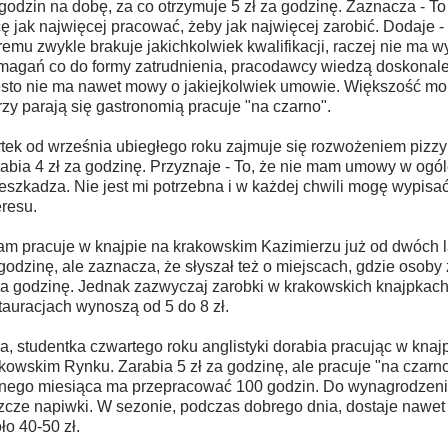
godzin na dobę, za co otrzymuje 5 zł za godzinę. Zaznacza - To
ę jak najwięcej pracować, żeby jak najwięcej zarobić. Dodaje - 
remu zwykle brakuje jakichkolwiek kwalifikacji, raczej nie ma
agań co do formy zatrudnienia, pracodawcy wiedzą doskonale
sto nie ma nawet mowy o jakiejkolwiek umowie. Większość mo
rzy parają się gastronomią pracuje "na czarno".
tek od września ubiegłego roku zajmuje się rozwożeniem pizzy 
abia 4 zł za godzinę. Przyznaje - To, że nie mam umowy w ogól
eszkadza. Nie jest mi potrzebna i w każdej chwili mogę wypisać
eresu.
m pracuje w knajpie na krakowskim Kazimierzu już od dwóch la
godzinę, ale zaznacza, że słyszał też o miejscach, gdzie osoby 
za godzinę. Jednak zazwyczaj zarobki w krakowskich knajpkach
tauracjach wynoszą od 5 do 8 zł.
a, studentka czwartego roku anglistyki dorabia pracując w knaj
kowskim Rynku. Zarabia 5 zł za godzinę, ale pracuje "na czarn
nego miesiąca ma przepracować 100 godzin. Do wynagrodzen
zcze napiwki. W sezonie, podczas dobrego dnia, dostaje nawe
ło 40-50 zł.