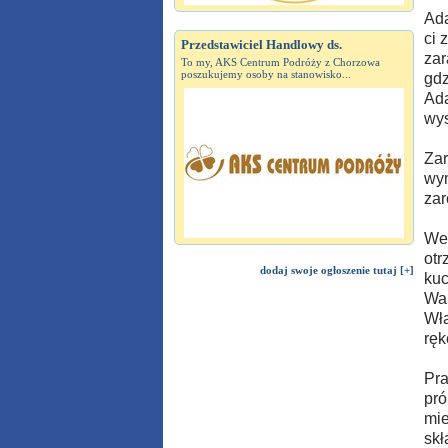
Ada
ci 
Przedstawiciel Handlowy ds.
zar
To my, AKS Centrum Podróży z Chorzowa
poszukujemy osoby na stanowisko...
gdz
Ada
wys
Zar
wym
zar
We 
otr
dodaj swoje ogłoszenie tutaj [+]
kuc
War
Wła
ręk
Pra
pró
mie
skł