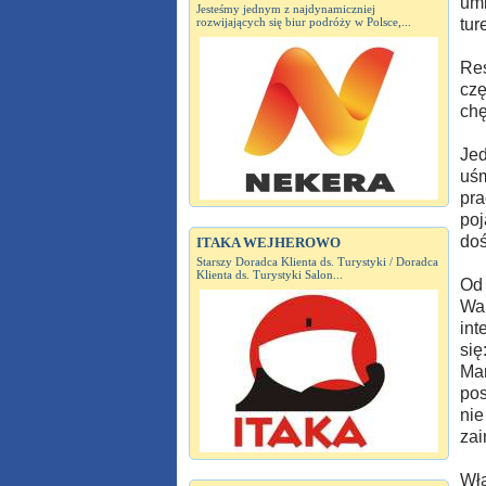
umi
Jesteśmy jednym z najdynamiczniej
rozwijających się biur podróży w Polsce,...
tur
Res
czę
chę
Jed
uśm
pra
poj
doś
ITAKA WEJHEROWO
Starszy Doradca Klienta ds. Turystyki / Doradca
Klienta ds. Turystyki Salon...
Od 
War
int
się
Mar
pos
nie
zai
Wła