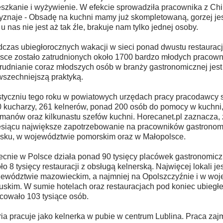
szkanie i wyżywienie. W efekcie sprowadziła pracownika z Chi
yznaje - Obsadę na kuchni mamy już skompletowaną, gorzej jest
 u nas nie jest aż tak źle, brakuje nam tylko jednej osoby.
czas ubiegłorocznych wakacji w sieci ponad dwustu restaurac
sce zostało zatrudnionych około 1700 bardzo młodych pracown
rudnianie coraz młodszych osób w branży gastronomicznej jest
szechniejszą praktyką.
tyczniu tego roku w powiatowych urzędach pracy pracodawcy 
 kucharzy, 261 kelnerów, ponad 200 osób do pomocy w kuchni,
manów oraz kilkunastu szefów kuchni. Horecanet.pl zaznacza,
siącu największe zapotrzebowanie na pracowników gastronomi
sku, w województwie pomorskim oraz w Małopolsce.
cnie w Polsce działa ponad 90 tysięcy placówek gastronomicz
ło 8 tysięcy restauracji z obsługą kelnerską. Najwięcej lokali je
ewództwie mazowieckim, a najmniej na Opolszczyźnie i w wo
uskim. W sumie hotelach oraz restauracjach pod koniec ubiegł
cowało 103 tysiące osób.
ia pracuje jako kelnerka w pubie w centrum Lublina. Praca zajm