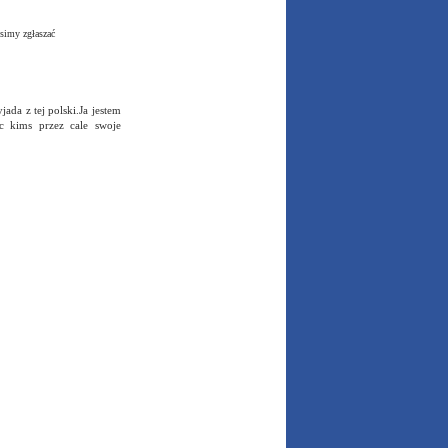
simy zgłaszać
da z tej polski.Ja jestem
ac kims przez cale swoje