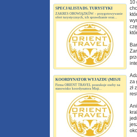
10 
chc
SPECJALISTA DS. TURYSTYKI
ZAKRES OBOWIĄZKÓW: - przygotowywanie
któ
ofert turystycznych, ich sprawdzanie oraz...
wym
czę
któ
Bar
Zar
prz
int
Ada
KOORDYNATOR WYJAZDU (MISJI
za 
Firma ORIENT TRAVEL poszukuje osoby na
zł 
stanowisko koordynatora Misji...
res
Ani
kra
jed
jes
oko