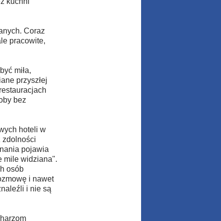
ż kuchni
wanych. Coraz
le pracowite,
być miła,
iane przyszłej
restauracjach
oby bez
wych hoteli w
 zdolności
znania pojawia
 mile widziana".
ch osób
rozmowę i nawet
aleźli i nie są
charzom