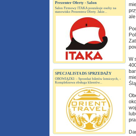
Prezenter Oferty - Salon
mie
Salon Firmowy ITAKA poszukuje osoby na
prz
stanowisko Prezentera Oferty. Jakie...
ale
Pod
Pol
Zat
pow
W s
400
bar
SPECJALISTA DS SPRZEDAŻY
mie
OBOWIĄZKI: - Sprzedaż biletów lotniczych, -
Kompleksowa obsługa klientów...
Ślą
Obe
oko
woj
lub
pra
Dar