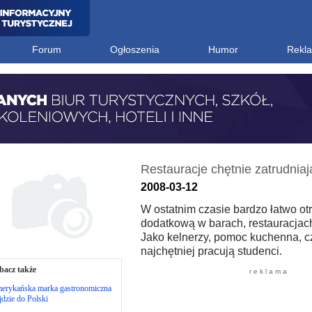
Forum
Ogłoszenia
Humor
Rekl
Restauracje chętnie zatrudnia
2008-03-12
W ostatnim czasie bardzo łatwo ot
dodatkową w barach, restauracjach 
Jako kelnerzy, pomoc kuchenna, c
najchętniej pracują studenci.
bacz także
r e k l a m a
erykańska marka gastronomiczna
dzie do Polski