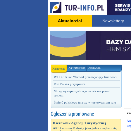
Aktualności
Newslettery
Najważniejsze
Archiwum
Najnowsze
WTTC: Bliski Wschód przezwycięży trudności
Port Polska przyspiesza
Mniej wykupionych wycieczek niż przed
rokiem
Śmierć polskiego turysty w turystycznym raju
Zo
Am
Kierownik Agencji Turystycznej
wej
AKS Centrum Podróży jako jedna z najbardziej