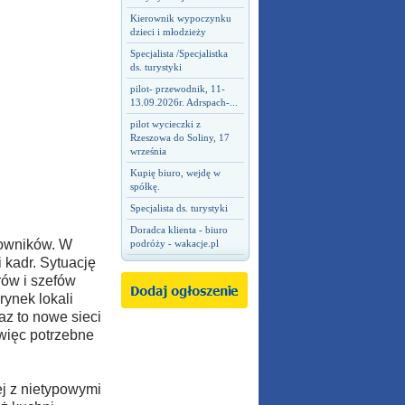
Kierownik wypoczynku
dzieci i młodzieży
Specjalista /Specjalistka
ds. turystyki
pilot- przewodnik, 11-
13.09.2026r. Adrspach-...
pilot wycieczki z
Rzeszowa do Soliny, 17
września
Kupię biuro, wejdę w
spółkę.
Specjalista ds. turystyki
Doradca klienta - biuro
cowników. W
podróży - wakacje.pl
 kadr. Sytuację
rów i szefów
ynek lokali
az to nowe sieci
 więc potrzebne
ej z nietypowymi