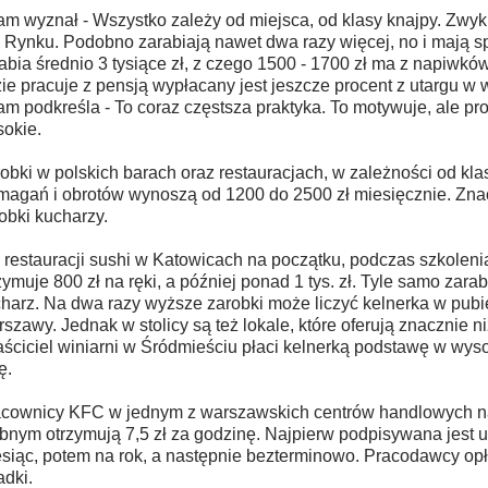
m wyznał - Wszystko zależy od miejsca, od klasy knajpy. Zwykl
z Rynku. Podobno zarabiają nawet dwa razy więcej, no i mają s
abia średnio 3 tysiące zł, z czego 1500 - 1700 zł ma z napiwków
ie pracuje z pensją wypłacany jest jeszcze procent z utargu w
m podkreśla - To coraz częstsza praktyka. To motywuje, ale pro
okie.
obki w polskich barach oraz restauracjach, w zależności od klas
agań i obrotów wynoszą od 1200 do 2500 zł miesięcznie. Zna
obki kucharzy.
restauracji sushi w Katowicach na początku, podczas szkoleni
zymuje 800 zł na ręki, a później ponad 1 tys. zł. Tyle samo zara
harz. Na dwa razy wyższe zarobki może liczyć kelnerka w pubi
szawy. Jednak w stolicy są też lokale, które oferują znacznie n
ściciel winiarni w Śródmieściu płaci kelnerką podstawę w wyso
ę.
cownicy KFC w jednym z warszawskich centrów handlowych n
bnym otrzymują 7,5 zł za godzinę. Najpierw podpisywana jest
siąc, potem na rok, a następnie bezterminowo. Pracodawcy opł
adki.