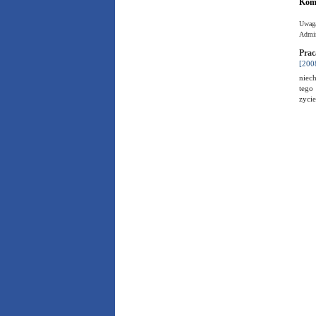
Kome
Uwaga
Admin
Prac
[200
niech
tego
zyci