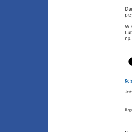
Dar
prz
W P
Lub
np.
Treś
Reg