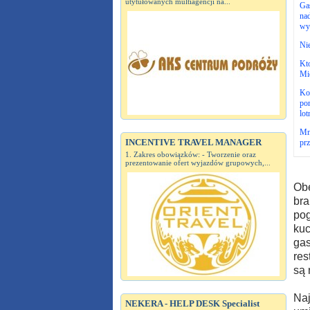
utytułowanych multiagencji na...
Gas
nad
wy
Ni
Kto
Mi
Kon
pom
lot
Mn
INCENTIVE TRAVEL MANAGER
prz
1. Zakres obowiązków: - Tworzenie oraz
prezentowanie ofert wyjazdów grupowych,...
Obe
bra
pog
kuc
gas
res
są 
Naj
NEKERA - HELP DESK Specialist