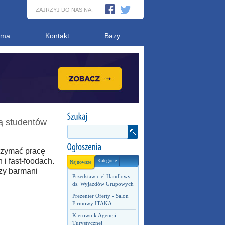
ZAJRZYJ DO NAS NA:
ama
Kontakt
Bazy
ją studentów
rzymać pracę
i fast-foodach.
Kategorie
Najnowsze
zy barmani
Przedstawiciel Handlowy
ds. Wyjazdów Grupowych
Prezenter Oferty - Salon
Firmowy ITAKA
Kierownik Agencji
Turystycznej