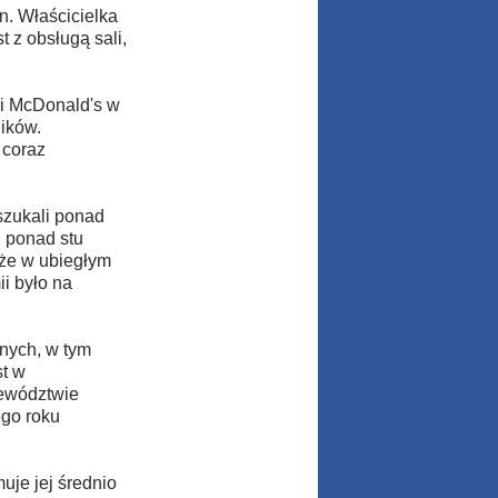
n. Właścicielka
 z obsługą sali,
ji McDonald's w
ików.
 coraz
szukali ponad
 ponad stu
 że w ubiegłym
i było na
nych, w tym
st w
jewództwie
ego roku
uje jej średnio