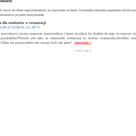
ntarze:
! Serwis nie bierze odpowiedzialności za wypowiedzi na forum. Ewentualne naruszenia regulaminu serwisu pro
istratorowi po przez stronę Kontakt
a dla studentów w restauracji
8-09-22 19:08 81.111.90.*]
 pracodawcy zaczna szanowac pracownikow i lepiej im placic bo dojdzie do tego ze wszyscy wyja
 przykladem!Prawda jest taka ze wlasciciele restauracji to drobne cwaniaczki,chcieliby or
e.Gdzie nie prracowalem tam zawsze bylo tak samo!
odpowiedz »
r e k l a m a