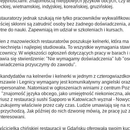
ejętnościami: znajomością nietypowych języków obcych, czy te
eckiej, wietnamskiej, indyjskiej, koreańskiej, gruzińskiej.
tauratorzy jednak szukają nie tylko pracowników wykwalifiko
ściej skłonni są zatrudnić osoby bez żadnego doświadczenia, a
tne do nauki. Zapewniają im udział w szkoleniach i kursach.
en z mazowieckich restauratorów poszukuje kelnerki, która ma 
iechnięta i najlepiej studiowała. To wszystkie wymagania staw
cownicy. W większości ogłoszeń dotyczących pracy w barach i 
awia się stwierdzenie: "Nie wymagamy doświadczenia" lub "os
wiadczenia przyuczymy do zawodu".
kandydatów na kelnerów i kelnerki w jednym z czterogwiazdko
szawie i Legnicy wymagany jest komunikatywny angielski oraz
erpersonalne. Natomiast w ogłoszeniach winiarni z centrum Po
: "znajomość języka obcego, jako umiejętność niekonieczna, ale
iusz z restauracji sushi Sapporo w Katowicach wyznał - Nowy
zukujemy właściwie przez cały czas. Ludzie umawiają się na 
 przychodzą. Jak później do nich dzwonię mówią, że pracę już zn
nteresowani.
ścicielka chińskiej restauracji w Gdańsku oferowała swoim ku