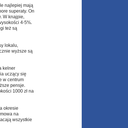
e najlepiej mają
pore superaty. On
. W knajpie,
 wysokości 4-5%.
gi też są
y lokalu,
cznie wyższe są
a kelner
bia uczący się
e w centrum
iższe pensje.
kości 1000 zł na
a okresie
 umowa na
acają wszystkie