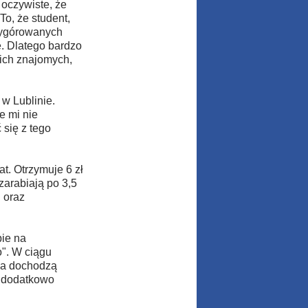
 oczywiste, że
To, że student,
 wygórowanych
. Dlatego bardzo
ich znajomych,
w Lublinie.
e mi nie
 się z tego
t. Otrzymuje 6 zł
zarabiają po 3,5
 oraz
pie na
o". W ciągu
ia dochodzą
t dodatkowo