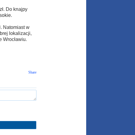
 zł. Do knajpy
sokie.
ł. Natomiast w
rej lokalizacji,
e Wrocławiu.
Share