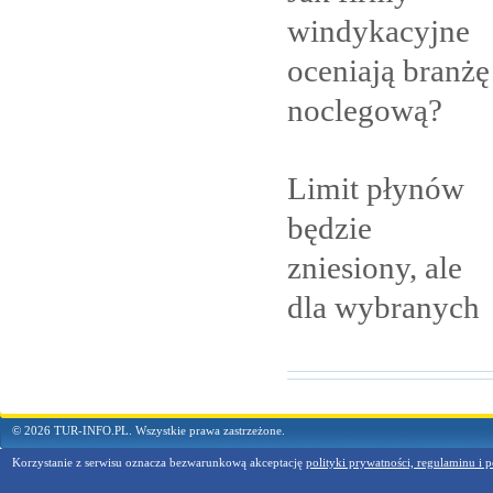
windykacyjne
oceniają branżę
noclegową?
Limit płynów
będzie
zniesiony, ale
dla
wybranych
© 2026 TUR-INFO.PL. Wszystkie prawa zastrzeżone.
Korzystanie z serwisu oznacza bezwarunkową akceptację
polityki prywatności, regulaminu i p