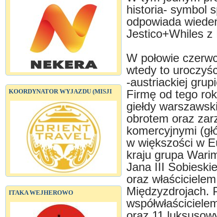
historia- symbol 
odpowiada wiedeńs
Jestico+Whiles z
W połowie czerwc
wtedy to uroczyśc
-austriackiej gr
KOORDYNATOR WYJAZDU (MISJI
Firmę od tego ro
giełdy warszawski
obrotem oraz za
komercyjnymi (głó
w większości w E
kraju grupa Warim
Jana III Sobieski
oraz właściciele
Międzyzdrojach. P
ITAKA WEJHEROWO
współwłaściciele
oraz 11 luksusowy