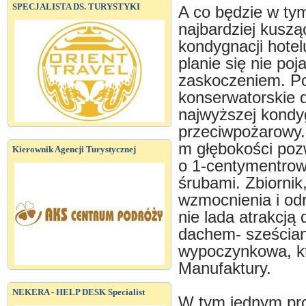
SPECJALISTA DS. TURYSTYKI
A co będzie w tym
najbardziej kusz
kondygnacji hote
planie się nie poj
zaskoczeniem. Po
konserwatorskie d
najwyższej kondyg
przeciwpożarowy.
m głębokości poz
Kierownik Agencji Turystycznej
o 1-centymentrow
śrubami. Zbiorni
wzmocnienia i odr
nie lada atrakcją
dachem- sześcian
wypoczynkowa, kt
Manufaktury.
NEKERA - HELP DESK Specialist
W tym jednym pro