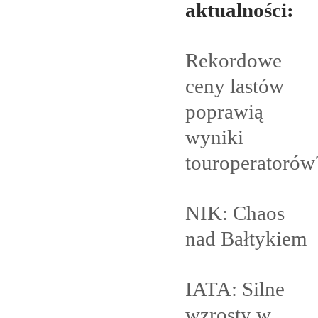
aktualności:
Rekordowe
ceny lastów
poprawią
wyniki
touroperatorów
NIK: Chaos
nad
Bałtykiem
IATA: Silne
wzrosty w