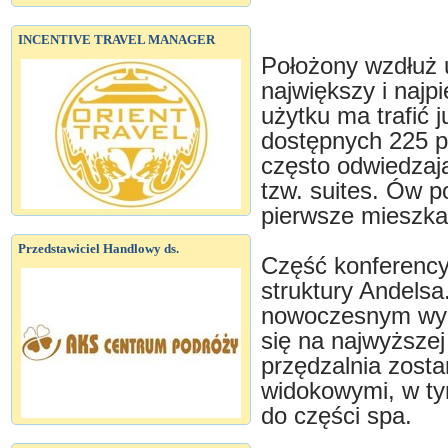
INCENTIVE TRAVEL MANAGER
Położony wzdłuż 
największy i najp
użytku ma trafić 
dostępnych 225 po
często odwiedza
tzw. suites. Ów p
pierwsze mieszkan
Przedstawiciel Handlowy ds.
Część konferenc
struktury Andels
nowoczesnym wyp
się na najwyższe
przędzalnia zost
widokowymi, w t
do części spa.