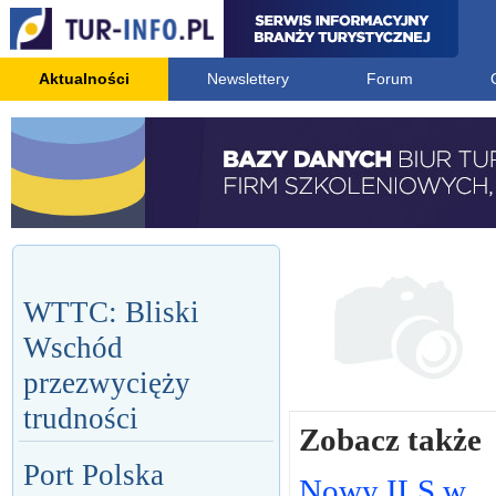
Aktualności
Newslettery
Forum
WTTC: Bliski
Wschód
przezwycięży
trudności
Zobacz także
Port Polska
Nowy ILS w