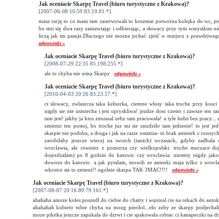
Jak oceniacie Skarpę Travel (biuro turystyczne z Krakowa)?
[2007-06-08 10:59 83.19.81.*]
masz rację to co mam tam zaserwowali to koszmar potworna kolejka do wc, jes
bo stoi się dwa razy zamawiając i odbierając, a słowacy przy tym wszystkim ni
liczą jak im pasuje.Dlaczego nie mozna jechać zjeść w miejscu z prawdziw
odpowiedz »
Jak oceniacie Skarpę Travel (biuro turystyczne z Krakowa)?
[2008-07-29 22:35 85.198.255.*]
ale to chyba nie wina Skarpy
odpowiedz »
Jak oceniacie Skarpę Travel (biuro turystyczne z Krakowa)?
[2010-04-03 20:26 83.23.57.*]
ci slowacy, zwlaszcza taka kelnerka, ciemne wlosy taka troche przy kosci
nigdy sie nie usmiecha i jest opryskliwa! jezdze dosc czesto i zawsze ten sa
tam jest! jakby ja ktos zmuszal zeby tam pracowala! a tyle ludzi bez pracy...
zmienic ten postoj, bo troche juz mi sie znudzilo tam jedzenie! to jest je
skarpie nie podoba, a druga i jak na razie ostatnia- to brak antenek z roznyc
zarobilaby jeszcze wiecej na swoich (tanich) wczasach, gdyby zadbala 
wroclawia, ale rowniez z pomorza czy wielkopolski. troche meczace doj
dojezdzalam) po 8 godzin do katowic czy wroclawia. niestety nigdy jak
dowozu do katowic. a jak pytalam, mowili ze antenki maja tylko z wrocl
wkrotce sie to zmieni!! ogolnie skarpa TAK 3MAC!!!!
odpowiedz »
Jak oceniacie Skarpę Travel (biuro turystyczne z Krakowa)?
[2007-08-07 20:16 89.79.161.*]
ahahaha amoze koles poszedl do ciebie do chatry i wqniusl cie na rekach do auto
ahahahah kobieto tobie chyba na mozg pierdol...elo zeby ze skarpy podjecha
moze pilotka jeszcze zapukala do dzrwi i cie spakowala robiac ci kanapeczki na d