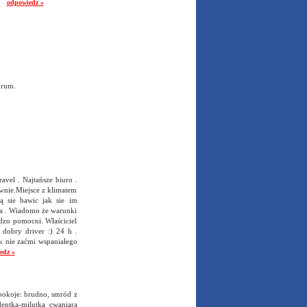
!!
odpowiedz »
orum.
avel . Najtańsze biuro .
wnie.Miejsce z klimatem
ą sie bawic jak sie im
ela . Wiadomo że warunki
rdzo pomocni. Właściciel
dobry driver :) 24 h .
ak nie zaćmi wspaniałego
edz »
pokoje: brudno, smród z
dentka-milutka cwaniara