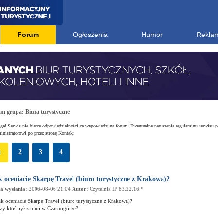
Forum
Ogłoszenia
Humor
Rekla
um grupa:
Biura turystyczne
a! Serwis nie bierze odpowiedzialności za wypowiedzi na forum. Ewentualne naruszenia regulaminu serwisu p
nistratorowi po przez stronę Kontakt
2
3
4
1
k oceniacie Skarpę Travel (biuro turystyczne z Krakowa)?
a wysłania:
2006-08-06 21:04
Autor:
Czytelnik IP 83.22.16.*
ak oceniacie Skarpę Travel (biuro turystyczne z Krakowa)?
zy ktoś był z nimi w Czarnogórze?