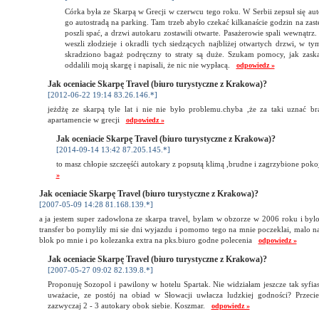
Córka była ze Skarpą w Grecji w czerwcu tego roku. W Serbii zepsuł się aut
go autostradą na parking. Tam trzeb abyło czekać kilkanaście godzin na za
poszli spać, a drzwi autokaru zostawili otwarte. Pasażerowie spali wewnątrz.
weszli złodzieje i okradli tych siedzących najbliżej otwartych drzwi, w t
skradziono bagaż podręczny to straty są duże. Szukam pomocy, jak zaska
oddalili moją skargę i napisali, że nic nie wypłacą.
odpowiedz »
Jak oceniacie Skarpę Travel (biuro turystyczne z Krakowa)?
[2012-06-22 19:14 83.26.146.*]
jeżdżę ze skarpą tyle lat i nie nie było problemu.chyba ,że za taki uznać b
apartamencie w grecji
odpowiedz »
Jak oceniacie Skarpę Travel (biuro turystyczne z Krakowa)?
[2014-09-14 13:42 87.205.145.*]
to masz chłopie szczeęśći autokary z popsutą klimą ,brudne i zagrzybione pok
»
Jak oceniacie Skarpę Travel (biuro turystyczne z Krakowa)?
[2007-05-09 14:28 81.168.139.*]
a ja jestem super zadowlona ze skarpa travel, bylam w obzorze w 2006 roku i bylo
transfer bo pomylily mi sie dni wyjazdu i pomomo tego na mnie poczeklai, malo n
blok po mnie i po kolezanka extra na pks.biuro godne polecenia
odpowiedz »
Jak oceniacie Skarpę Travel (biuro turystyczne z Krakowa)?
[2007-05-27 09:02 82.139.8.*]
Proponuję Sozopol i pawilony w hotelu Spartak. Nie widziałam jeszcze tak syfias
uważacie, ze postój na obiad w Słowacji uwłacza ludzkiej godności? Przecie
zazwyczaj 2 - 3 autokary obok siebie. Koszmar.
odpowiedz »