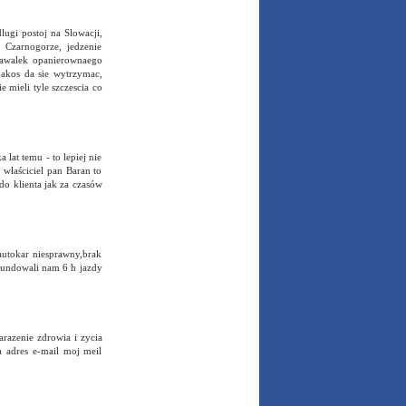
lugi postoj na Slowacji,
 Czarnogorze, jedzenie
kawalek opanierownaego
 jakos da sie wytrzymac,
e mieli tyle szczescia co
 lat temu - to lepiej nie
 właściciel pan Baran to
do klienta jak za czasów
autokar niesprawny,brak
afundowali nam 6 h jazdy
arazenie zdrowia i zycia
adres e-mail moj meil