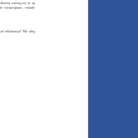
 oskurną wanną,czy to są
ie wysprzątane, wisiały
kaś reklamacja? My taką