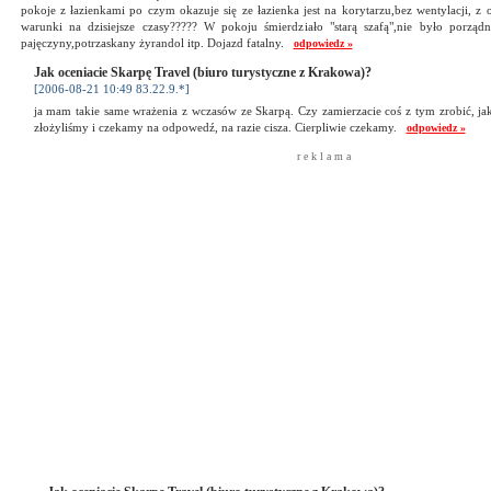
pokoje z łazienkami po czym okazuje się ze łazienka jest na korytarzu,bez wentylacji, z
warunki na dzisiejsze czasy????? W pokoju śmierdziało "starą szafą",nie było porządn
pajęczyny,potrzaskany żyrandol itp. Dojazd fatalny.
odpowiedz »
Jak oceniacie Skarpę Travel (biuro turystyczne z Krakowa)?
[2006-08-21 10:49 83.22.9.*]
ja mam takie same wrażenia z wczasów ze Skarpą. Czy zamierzacie coś z tym zrobić, ja
złożyliśmy i czekamy na odpowedź, na razie cisza. Cierpliwie czekamy.
odpowiedz »
r e k l a m a