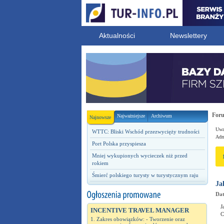
Aktualności
Newslettery
For
Najważniejsze
Archiwum
Najnowsze
Uwag
WTTC: Bliski Wschód przezwycięży trudności
Admi
Port Polska przyspiesza
Mniej wykupionych wycieczek niż przed
rokiem
Śmierć polskiego turysty w turystycznym raju
Ja
Dat
J
INCENTIVE TRAVEL MANAGER
C
1. Zakres obowiązków: - Tworzenie oraz