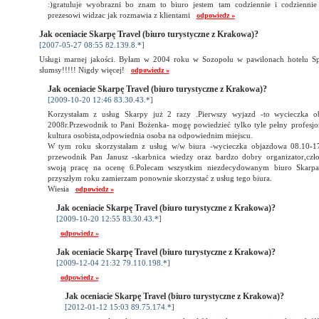
:)gratuluje wyobrazni bo znam to biuro jestem tam codziennie i codzienni
prezesowi widzac jak rozmawia z klientami
odpowiedz »
Jak oceniacie Skarpę Travel (biuro turystyczne z Krakowa)?
[2007-05-27 08:55 82.139.8.*]
Usługi marnej jakości. Byłam w 2004 roku w Sozopolu w pawilonach hotelu Sp
slumsy!!!!! Nigdy więcej!
odpowiedz »
Jak oceniacie Skarpę Travel (biuro turystyczne z Krakowa)?
[2009-10-20 12:46 83.30.43.*]
Korzystałam z usług Skarpy już 2 razy .Pierwszy wyjazd -to wycieczka
2008r.Przewodnik to Pani Bożenka- mogę powiedzieć tylko tyle pełny profesj
kultura osobista,odpowiednia osoba na odpowiednim miejscu.
W tym roku skorzystałam z usług w/w biura -wycieczka objazdowa 08.10-17
przewodnik Pan Janusz -skarbnica wiedzy oraz bardzo dobry organizator,cz
swoją pracę na ocenę 6.Polecam wszystkim niezdecydowanym biuro Skarp
przyszłym roku zamierzam ponownie skorzystać z usług tego biura.
Wiesia
odpowiedz »
Jak oceniacie Skarpę Travel (biuro turystyczne z Krakowa)?
[2009-10-20 12:55 83.30.43.*]
odpowiedz »
Jak oceniacie Skarpę Travel (biuro turystyczne z Krakowa)?
[2009-12-04 21:32 79.110.198.*]
odpowiedz »
Jak oceniacie Skarpę Travel (biuro turystyczne z Krakowa)?
[2012-01-12 15:03 89.75.174.*]