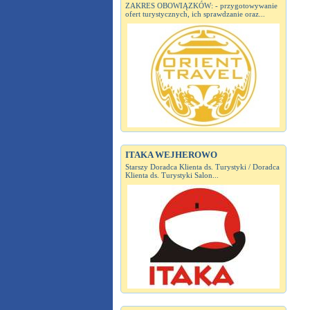
ZAKRES OBOWIĄZKÓW: - przygotowywanie
ofert turystycznych, ich sprawdzanie oraz...
ITAKA WEJHEROWO
Starszy Doradca Klienta ds. Turystyki / Doradca
Klienta ds. Turystyki Salon...