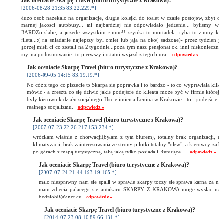
Jak oceniacie Skarpę Travel (biuro turystyczne z Krakowa)?
[2006-08-28 21:35 83.22.229.*]
duzo osob nazekalo na organizacje, dlugie kolejki do toalet w czasie postojow, zbyt d
marnej jakosci autobusy... mi najbardziej nie odpowiadalo jedzenie... bylismy w
BARDZo slabe, a przede wszystkim zimne!! szynka to mortadela, ryba to zimny 
fileta...:( na sniadanie najlepszy byl omlet lub jaja na oko( sadzone)- przez tydzien
gorzej mieli ci co zostali na 2 tygodnie...poza tym nasz pensjonat ok. inni niekonieczni
my. na podusmowanie- to pierwszy i ostatni wyjazd z tego biura.
odpowiedz »
Jak oceniacie Skarpę Travel (biuro turystyczne z Krakowa)?
[2006-09-05 14:15 83.19.19.*]
No cóż z tego co piszecie to Skarpa się poprawiła i to bardzo - to co wyprawiała kilka
mówić - a zresztą co się dziwić jakie podejście do klienta może być w firmie której
były kierownik działu socjalnego Hucie imienia Lenina w Krakowie - to i podejście 
realnego socjalizmu.
odpowiedz »
Jak oceniacie Skarpę Travel (biuro turystyczne z Krakowa)?
[2007-07-23 22:26 217.153.234.*]
wróciłam właśnie z chorwacji(byłam z tym biurem), totalny brak organizacji, 
klimatyzacji, brak zainteresowania ze strony pilotki totalny "olew", a kierowcy z
po górach z mapą turystyczną, taką jaką tylko posiadali. żenujące...
odpowiedz »
Jak oceniacie Skarpę Travel (biuro turystyczne z Krakowa)?
[2007-07-24 21:44 193.19.165.*]
malo niesprawny nam sie spalil w sprawie skarpy toczy sie sprawa karna za n
mam zdiecia palacego sie autokaru SKARPY Z KRAKOWA moge wyslac na 
bodzio59@onet.eu
odpowiedz »
Jak oceniacie Skarpę Travel (biuro turystyczne z Krakowa)?
[2014-07-23 08:10 89.66.131.*]