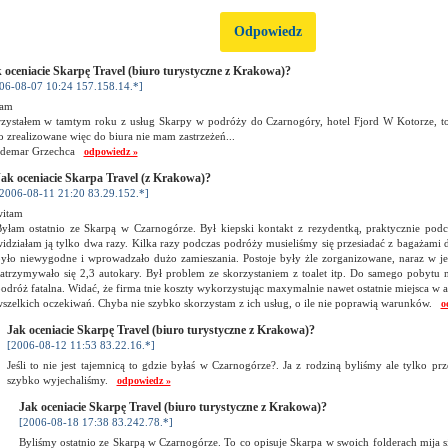
Odpowiedz
 oceniacie Skarpę Travel (biuro turystyczne z Krakowa)?
06-08-07 10:24 157.158.14.*]
tam
zystałem w tamtym roku z usług Skarpy w podróży do Czarnogóry, hotel Fjord W Kotorze, to
o zrealizowane więc do biura nie mam zastrzeżeń...
ldemar Grzechca
odpowiedz »
ak oceniacie Skarpa Travel (z Krakowa)?
2006-08-11 21:20 83.29.152.*]
witam
yłam ostatnio ze Skarpą w Czarnogórze. Był kiepski kontakt z rezydentką, praktycznie po
idziałam ją tylko dwa razy. Kilka razy podczas podróży musieliśmy się przesiadać z bagażami
yło niewygodne i wprowadzało dużo zamieszania. Postoje były żle zorganizowane, naraz w j
atrzymywało się 2,3 autokary. Był problem ze skorzystaniem z toalet itp. Do samego pobytu n
odróż fatalna. Widać, że firma tnie koszty wykorzystując maxymalnie nawet ostatnie miejsca w au
szelkich oczekiwań. Chyba nie szybko skorzystam z ich usług, o ile nie poprawią warunków.
o
Jak oceniacie Skarpę Travel (biuro turystyczne z Krakowa)?
[2006-08-12 11:53 83.22.16.*]
Jeśli to nie jest tajemnicą to gdzie byłaś w Czarnogórze?. Ja z rodziną byliśmy ale tylko pr
szybko wyjechaliśmy.
odpowiedz »
Jak oceniacie Skarpę Travel (biuro turystyczne z Krakowa)?
[2006-08-18 17:38 83.242.78.*]
Byliśmy ostatnio ze Skarpą w Czarnogórze. To co opisuje Skarpa w swoich folderach mija s