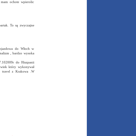
e mam ochote wpierolic
artak. To są zwyczajne
 objazdowa do Włoch w
onalizm , bardzo wysoka
.102009r do Hiszpanii
łowiek który wykonywał
a travel z Krakowa .W