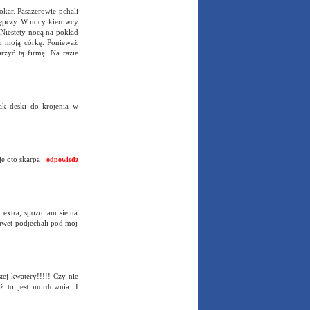
okar. Pasażerowie pchali
stępczy. W nocy kierowcy
 Niestety nocą na pokład
ym moją córkę. Ponieważ
rżyć tą firmę. Na razie
rak deski do krojenia w
oje oto skarpa
odpowiedz
 extra, spoznilam sie na
awet podjechali pod moj
tej kwatery!!!!! Czy nie
ż to jest mordownia. I