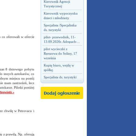
Kierownik Agencji
Turystycznej
Kierownik wypoczynku
dzieci i młodzieży
Specjalista /Specjalistka
ds. turystyki
 co oferowali w ofercie
pilot- przewodnik, 11-
13.09.2026r. Adrspach-...
pilot wycieczki z
Rzeszowa do Soliny, 17
września
Kupię biuro, wejdę w
dczas 8 dniowego pobytu
spółkę.
 do innych autokarów, co
Specjalista ds. turystyki
ednym miejscu na postój
ie mam zastrzeżeń, lecz
tokarze. Pilotki poniżej
dpowiedz »
zez chwilę w Petrovacu i
ię z prawdą. Np. oferują