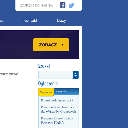
ZAJRZYJ DO NAS NA:
ma
Kontakt
Bazy
rosimy zgłaszać
Kategorie
Najnowsze
Poszukujrdz inwestora ?
Przedstawiciel Handlowy
ds. Wyjazdów Grupowych
Prezenter Oferty - Salon
Firmowy ITAKA