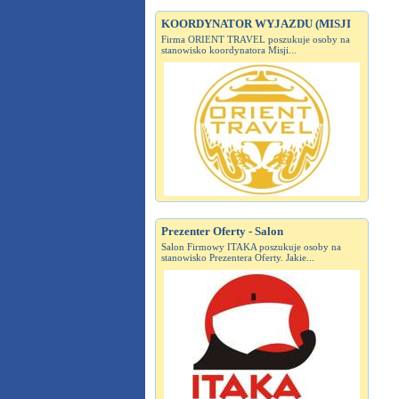
KOORDYNATOR WYJAZDU (MISJI
Firma ORIENT TRAVEL poszukuje osoby na
stanowisko koordynatora Misji...
Prezenter Oferty - Salon
Salon Firmowy ITAKA poszukuje osoby na
stanowisko Prezentera Oferty. Jakie...