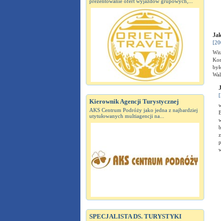
prezentowanie ofert wyjazdów grupowych,...
Jak
[20
Wi
Kor
był
Wa
J
[
Kierownik Agencji Turystycznej
AKS Centrum Podróży jako jedna z najbardziej
B
utytułowanych multiagencji na...
w
b
z
p
w
SPECJALISTA DS. TURYSTYKI