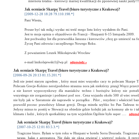
miernota totalna - kierowcy marnej kwalifikacji do pponewnej nauki jazdy!
Jak oceniacie Skarpę Travel (biuro turystyczne z Krakowa)?
[2009-12-28 18:28 79.110.198.*]
Pani Wiesiu,
Prosze być tak miłą,i wysłac mi treść mego listu który wysłałem do Pani.
Jest to moja opinia o objazdówce do Francji - Hiszpanii 6-15 listopada 2009.
Jest pochwalny list dla przewodika Janusza i kierowców ,chcę go umiescić na f
Życzę Pani zdrowia i szczęśliwego Nowego Roku.
Z poważaniem Leszek Mikołajewski Wrocław
e-mail lmikolajewski1@wp.pl
odpowiedz »
Jak oceniacie Skarpę Travel (biuro turystyczne z Krakowa)?
[2006-09-26 20:13 81.15.201.*]
Jesli nie jesteś starym zgredem , który musi miec wszystko cacy to polecam Skarpe Tr
Polecam Grecje-Kokino nero(podobno straszna nora jak niektórzy piszą).Wręcz przeci
a nie kurort wypoczynkowy dla maniaków techno i burżujów którzy nie potrafi
wszystiego nie zorganizuje i podstawi pod nos . Cena wyjazdu około 500 zł wiec rew
nie były jak w Szeratonie ale naprawde w porządku . Pilot , rezydent i właściciel ba
pozwolił poczuc prawdziwy klimat grecji. Droga mineła szybko bo Pan Tadeusz to 
Jedyny minus to postój w Słowacji na obiedzie gdzie kolejki jak za komuny ale to i t
klimatu i ludzi , których spotkaliśmy na tym wyjeździe.Ogólnie było super .....
odpowi
Jak oceniacie Skarpę Travel (biuro turystyczne z Krakowa)?
[2007-10-25 12:01 83.5.3.*]
Tragiczne biuro. Byłam w tym roku w Hiszpani w hotelu Sorra Dourada. Tragiczne 
tarasu, hałas z agregatora. Nie dało się okna otwierać i wietrzyć pokoju. A rezy