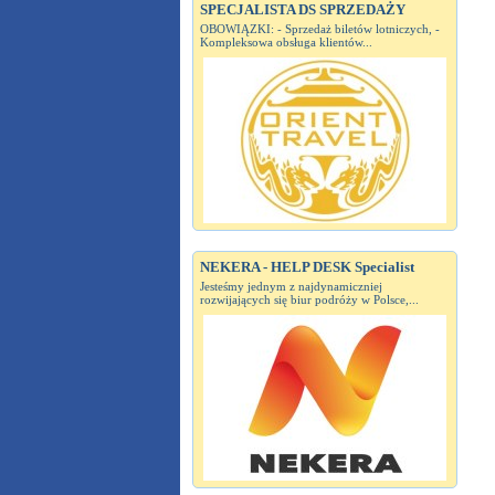
SPECJALISTA DS SPRZEDAŻY
OBOWIĄZKI: - Sprzedaż biletów lotniczych, -
Kompleksowa obsługa klientów...
NEKERA - HELP DESK Specialist
Jesteśmy jednym z najdynamiczniej
rozwijających się biur podróży w Polsce,...