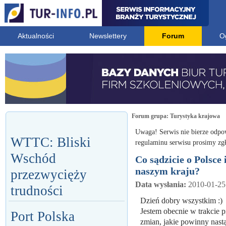
Aktualności
Newslettery
Forum
O
Forum grupa:
Turystyka krajowa
Uwaga! Serwis nie bierze odpo
WTTC: Bliski
regulaminu serwisu prosimy zgł
Wschód
Co sądzicie o Polsce
naszym kraju?
przezwycięży
Data wysłania:
2010-01-25
trudności
Dzień dobry wszystkim :)
Jestem obecnie w trakcie p
Port Polska
zmian, jakie powinny nast