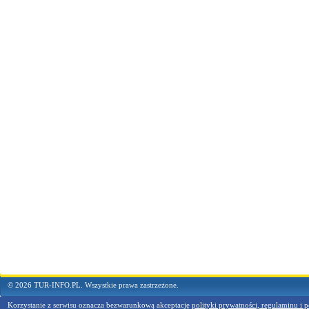
© 2026 TUR-INFO.PL. Wszystkie prawa zastrzeżone.
Korzystanie z serwisu oznacza bezwarunkową akceptację
polityki prywatności, regulaminu i p