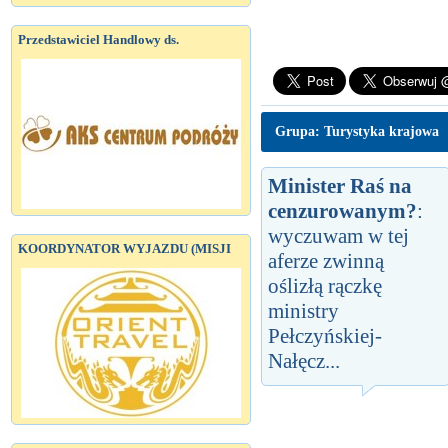
Przedstawiciel Handlowy ds.
Grupa: Turystyka krajowa
Minister Raś na
cenzurowanym?
:
wyczuwam w tej
KOORDYNATOR WYJAZDU (MISJI
aferze zwinną
oślizłą rączkę
ministry
Pełczyńskiej-
Nałęcz...