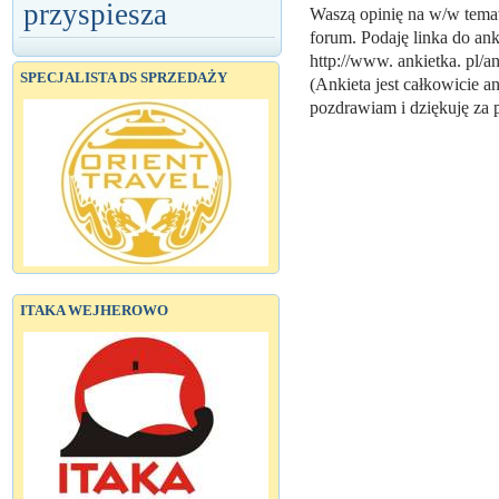
przyspiesza
Waszą opinię na w/w temat
forum. Podaję linka do ank
http://www. ankietka. pl/a
SPECJALISTA DS SPRZEDAŻY
(Ankieta jest całkowicie 
pozdrawiam i dziękuję za
ITAKA WEJHEROWO