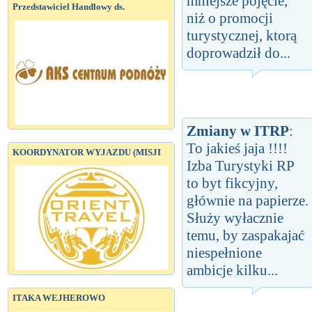
mniejsze pojęcie,
Przedstawiciel Handlowy ds.
niż o promocji
turystycznej, ktorą
doprowadził do...
Zmiany w ITRP
:
To jakieś jaja !!!!
KOORDYNATOR WYJAZDU (MISJI
Izba Turystyki RP
to byt fikcyjny,
głównie na papierze.
Służy wyłacznie
temu, by zaspakajać
niespełnione
ambicje kilku...
ITAKA WEJHEROWO