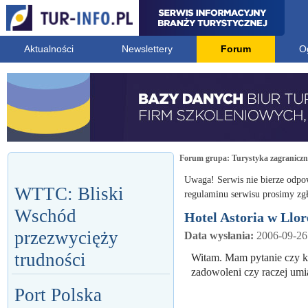
Aktualności
Newslettery
Forum
O
Forum grupa:
Turystyka zagranicz
Uwaga! Serwis nie bierze odpo
WTTC: Bliski
regulaminu serwisu prosimy zgł
Wschód
Hotel Astoria w Llo
przezwycięży
Data wysłania:
2006-09-26
trudności
Witam. Mam pytanie czy kt
zadowoleni czy raczej um
Port Polska