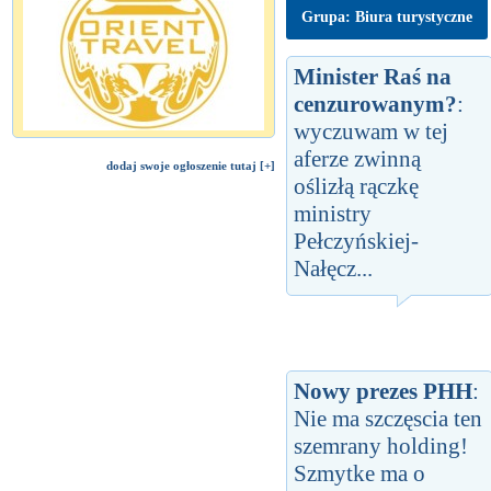
Grupa: Biura turystyczne
Minister Raś na
cenzurowanym?
:
wyczuwam w tej
aferze zwinną
dodaj swoje ogłoszenie tutaj [+]
oślizłą rączkę
ministry
Pełczyńskiej-
Nałęcz...
Nowy prezes PHH
:
Nie ma szczęscia ten
szemrany holding!
Szmytke ma o