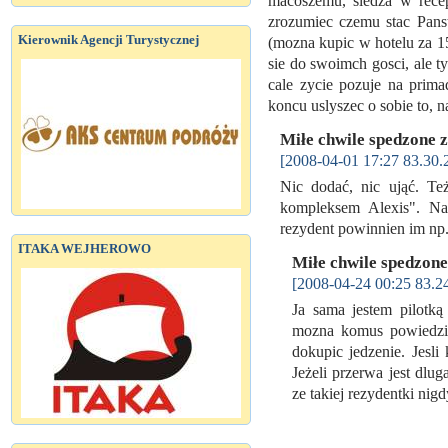
macoszemu, siedza w recep
zrozumiec czemu stac Panst
Kierownik Agencji Turystycznej
(mozna kupic w hotelu za 1
sie do swoimch gosci, ale t
cale zycie pozuje na prima
koncu uslyszec o sobie to, 
Miłe chwile spedzone z
[2008-04-01 17:27 83.30.
Nic dodać, nic ująć. Te
kompleksem Alexis". Naog
rezydent powinnien im np.
ITAKA WEJHEROWO
Miłe chwile spedzone
[2008-04-24 00:25 83.2
Ja sama jestem pilotką
mozna komus powiedzie
dokupic jedzenie. Jesli
Jeżeli przerwa jest dlu
ze takiej rezydentki ni