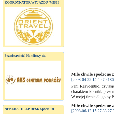
KOORDYNATOR WYJAZDU (MISJI
Przedstawiciel Handlowy ds.
Miłe chwile spedzone z
[2008-04-22 14:59 79.186
Pani Rezydentko, czytają
charakteru klientki, preze
W mojej firmie długo by 
Miłe chwile spedzone z
NEKERA - HELP DESK Specialist
[2008-06-12 15:27 83.27.