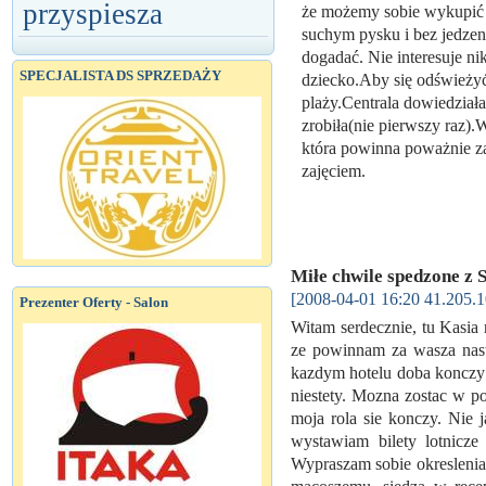
przyspiesza
że możemy sobie wykupić po
suchym pysku i bez jedzeni
dogadać. Nie interesuje ni
SPECJALISTA DS SPRZEDAŻY
dziecko.Aby się odświeży
plaży.Centrala dowiedziała
zrobiła(nie pierwszy raz
która powinna poważnie zas
zajęciem.
Miłe chwile spedzone z 
[2008-04-01 16:20 41.205.1
Prezenter Oferty - Salon
Witam serdecznie, tu Kasia 
ze powinnam za wasza naste
kazdym hotelu doba konczy si
niestety. Mozna zostac w p
moja rola sie konczy. Nie 
wystawiam bilety lotnicze
Wypraszam sobie okreslenia 