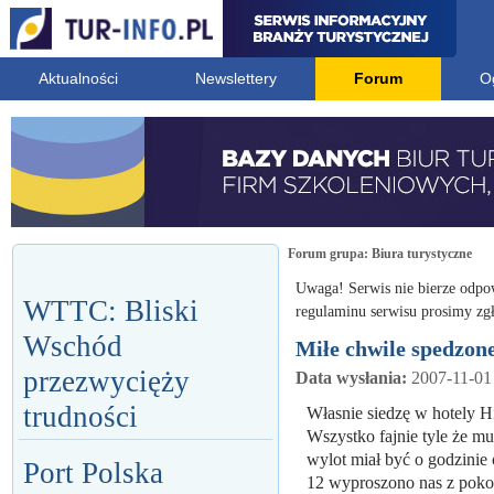
Aktualności
Newslettery
Forum
O
Forum grupa:
Biura turystyczne
Uwaga! Serwis nie bierze odpo
WTTC: Bliski
regulaminu serwisu prosimy zgł
Wschód
Miłe chwile spedzone
przezwycięży
Data wysłania:
2007-11-01
trudności
Własnie siedzę w hotely Hi
Wszystko fajnie tyle że m
wylot miał być o godzinie
Port Polska
12 wyproszono nas z poko