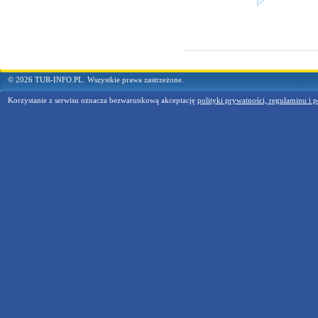
© 2026 TUR-INFO.PL. Wszystkie prawa zastrzeżone.
Korzystanie z serwisu oznacza bezwarunkową akceptację
polityki prywatności, regulaminu i p