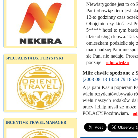
Niewiarygodne jest to co Pa
Pani obowiązkiem jest sk
12-to godzinny czas oczek
Obojętnie czy ktoś jest P
5***** hotel to tym bardz
idzie obsługa lepsza. Tak s
omieszkam podzielic się 
mam nadziej Pani nie spot
sie Pani nie nadaje. Pro
SPECJALISTA DS. TURYSTYKI
poczuje.
odpowiedz »
Miłe chwile spedzone z 
[2008-08-18 13:44 79.185.9
A ja pani Kasiu popieram P
wielu rezydentów,bywało róż
wielu naszych rodaków dale
pracy itd.itp.mysli ze może
POLACY.Pozdrawiam.
od
INCENTIVE TRAVEL MANAGER