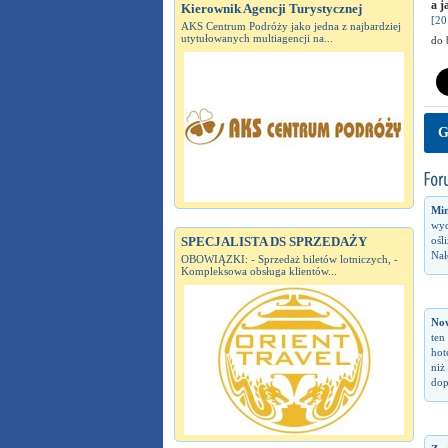
a j
Kierownik Agencji Turystycznej
[20
AKS Centrum Podróży jako jedna z najbardziej
utytułowanych multiagencji na...
do 
G
Min
wyc
ośl
SPECJALISTA DS SPRZEDAŻY
Nał
OBOWIĄZKI: - Sprzedaż biletów lotniczych, -
Kompleksowa obsługa klientów...
No
ten
hot
niż
dop