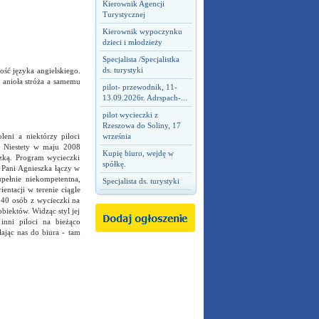
Kierownik Agencji
Turystycznej
Kierownik wypoczynku
dzieci i młodzieży
Specjalista /Specjalistka
ds. turystyki
ość języka angielskiego.
a anioła stróża a samemu
pilot- przewodnik, 11-
13.09.2026r. Adrspach-...
pilot wycieczki z
Rzeszowa do Soliny, 17
eni a niektórzy piloci
września
. Niestety w maju 2008
Kupię biuro, wejdę w
szką. Program wycieczki
spółkę.
 Pani Agnieszka łączy w
upełnie niekompetentna,
Specjalista ds. turystyki
entacji w terenie ciągle
e 40 osób z wycieczki na
biektów. Widząc styl jej
inni piloci na bieżąco
ając nas do biura - tam