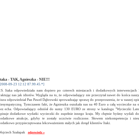
taka - TAK, Agnieszka - NIE!!!
2008-09-23 12:12 87.99.45.*]
.S. Itaka odpowiedziała nam dopiero po czterech miesiacach i dodatkowych interwencjach
raktując nas jak idiotów. Wygląda na to, że odpowiadający nie przeczytał nawet do końca nas
iura odpowiedział Pan Paweł Dąbrowski sprowadzając sprawę do przeproszenia, że w naszej opini
iesympatyczną. Tymczasem fakt, że Agnieszka oszukała nas na 40 Euro a całą wycieczke na 
ez echa. Odpowiadający odniósł do sumy 130 EURO ze strony w katalogu "Wycieczki Lato 
pisuje dodatkowe wydatki wycieczki do zupełnie innego kraju. My chętnie byśmy wydali d
odatkowe atrakcje, gdyby te zostały uczciwie rozliczone. Słowem niekompetencja i nieuc
odatkowo przypieczętowana lekceważeniem stałych jak dotąd klientów Itaki.
Wojciech Szałapak
odpowiedz »