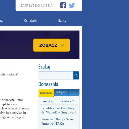
ZAJRZYJ DO NAS NA:
ma
Kontakt
Bazy
rosimy zgłaszać
Kategorie
Najnowsze
t w paryżu - mój
Poszukujrdz inwestora ?
ompletnie nie
Przedstawiciel Handlowy
cie wycieczkiza nasze
ds. Wyjazdów Grupowych
etów do disneylandu
rzegam nie psujcie
Prezenter Oferty - Salon
Firmowy ITAKA