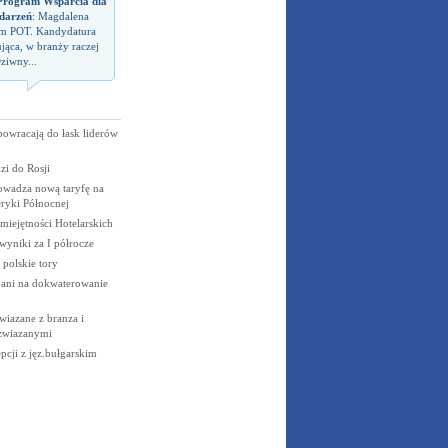
rogram Wsparcia dla
darzeń
: Magdalena
em POT. Kandydatura
jąca, w branży raczej
ziwny...
powracają do łask liderów
i do Rosji
owadza nową taryfę na
ryki Północnej
miejętności Hotelarskich
wyniki za I półrocze
 polskie tory
ani na dokwaterowanie
wiazane z branza i
 zwiazanymi
pcji z jęz.bułgarskim