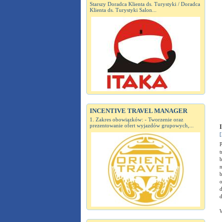
Starszy Doradca Klienta ds. Turystyki / Doradca
Klienta ds. Turystyki Salon...
INCENTIVE TRAVEL MANAGER
1. Zakres obowiązków: - Tworzenie oraz
prezentowanie ofert wyjazdów grupowych,...
I
[
P
t
b
n
b
o
d
d