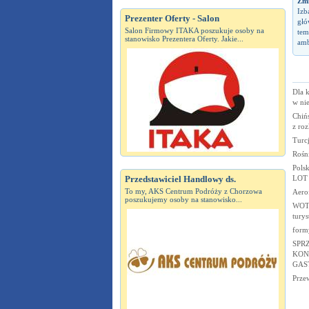
Zm
Izb
Prezenter Oferty - Salon
głó
Salon Firmowy ITAKA poszukuje osoby na
tem
stanowisko Prezentera Oferty. Jakie...
amb
Dla 
w ni
Chiń
z ro
Turc
Rośni
Pols
LOT
Przedstawiciel Handlowy ds.
To my, AKS Centrum Podróży z Chorzowa
Aero
poszukujemy osoby na stanowisko...
WOT 
tury
form
SPR
KON
GAS
Prze