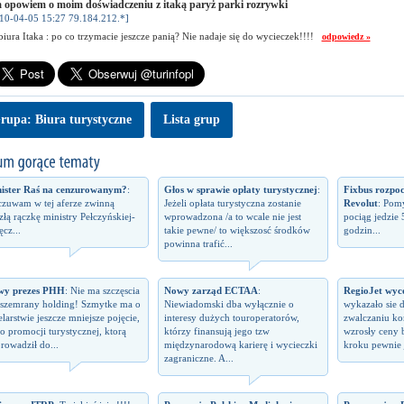
a opowiem o moim doświadczeniu z itaką paryż parki rozrywki
10-04-05 15:27 79.184.212.*]
biura Itaka : po co trzymacie jeszcze panią? Nie nadaje się do wycieczek!!!!
odpowiedz »
rupa: Biura turystyczne
Lista grup
ister Raś na cenzurowanym?
:
Głos w sprawie opłaty turystycznej
:
Fixbus rozpo
zuwam w tej aferze zwinną
Jeżeli opłata turystyczna zostanie
Revolut
: Pomy
izłą rączkę ministry Pełczyńskiej-
wprowadzona /a to wcale nie jest
pociąg jedzie 
ęcz...
takie pewne/ to większosć środków
godzin...
powinna trafić...
wy prezes PHH
: Nie ma szczęscia
Nowy zarząd ECTAA
:
RegioJet wyco
 szemrany holding! Szmytke ma o
Niewiadomski dba wyłącznie o
wykazało sie 
elarstwie jeszcze mniejsze pojęcie,
interesy dużych touroperatorów,
zwalczaniu kon
 o promocji turystycznej, ktorą
którzy finansują jego tzw
wzrosły ceny 
rowadził do...
międzynarodową karierę i wycieczki
kroku pewnie j
zagraniczne. A...