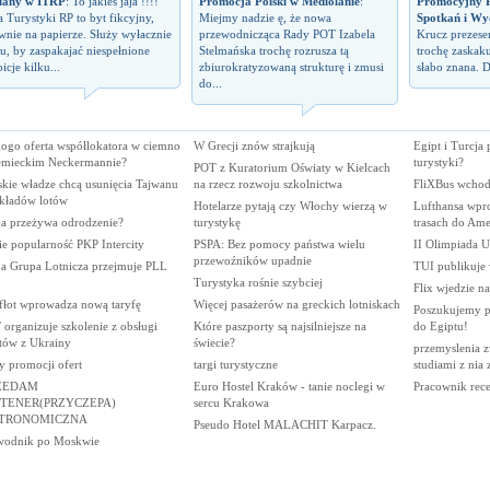
iany w ITRP
: To jakieś jaja !!!!
Promocja Polski w Mediolanie
:
Promocyjny P
a Turystyki RP to byt fikcyjny,
Miejmy nadzie ę, że nowa
Spotkań i Wy
wnie na papierze. Służy wyłacznie
przewodnicząca Rady POT Izabela
Krucz prezes
u, by zaspakajać niespełnione
Stelmańska trochę rozrusza tą
trochę zaskaku
icje kilku...
zbiurokratyzowaną strukturę i zmusi
słabo znana. D
do...
kogo oferta współlokatora w ciemno
W Grecji znów strajkują
Egipt i Turcja 
emieckim Neckermannie?
turystyki?
POT z Kuratorium Oświaty w Kielcach
skie władze chcą usunięcia Tajwanu
na rzecz rozwoju szkolnictwa
FliXBus wchodz
zkładów lotów
Hotelarze pytają czy Włochy wierzą w
Lufthansa wpr
ja przeżywa odrodzenie?
turystykę
trasach do Ame
e popularność PKP Intercity
PSPA: Bez pomocy państwa wielu
II Olimpiada U
przewoźników upadnie
ka Grupa Lotnicza przejmuje PLL
TUI publikuje 
Turystyka rośnie szybciej
Flix wjedzie na
fłot wprowadza nową taryfę
Więcej pasażerów na greckich lotniskach
Poszukujemy p
organizuje szkolenie z obsługi
Które paszporty są najsilniejsze na
do Egiptu!
stów z Ukrainy
świecie?
przemyslenia z
y promocji ofert
targi turystyczne
studiami z nia
ZEDAM
Euro Hostel Kraków - tanie noclegi w
Pracownik rece
TENER(PRZYCZEPA)
sercu Krakowa
TRONOMICZNA
Pseudo Hotel MALACHIT Karpacz.
wodnik po Moskwie