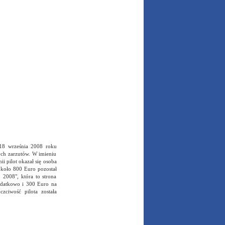
 18 września 2008 roku
zych zarzutów. W imieniu
i pilot okazał się osoba
około 800 Euro pozostał
2008", która to strona
odatkowo i 300 Euro na
zciwość pilota została