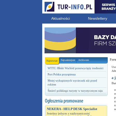
Aktualności
Newslettery
For
Najważniejsze
Archiwum
Najnowsze
Uwag
WTTC: Bliski Wschód przezwycięży trudności
Admi
Port Polska przyspiesza
a 
Mniej wykupionych wycieczek niż przed
Dat
rokiem
o
Śmierć polskiego turysty w turystycznym raju
z
p
n
n
NEKERA - HELP DESK Specialist
s
Jesteśmy jednym z najdynamiczniej