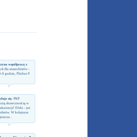
czyna współpracę z
sł dla masochistów -
5-6 godzin, Flixbus 9
fuje się
: PKP
dużą skutecznością w
kurencji! Efekt - już
biletów. W kolejnym
eszcze...