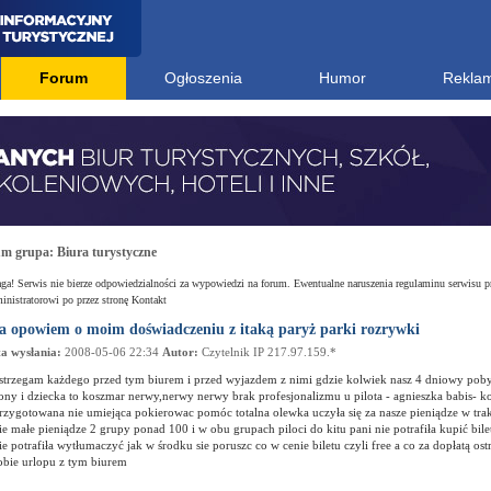
Forum
Ogłoszenia
Humor
Rekla
um grupa:
Biura turystyczne
a! Serwis nie bierze odpowiedzialności za wypowiedzi na forum. Ewentualne naruszenia regulaminu serwisu p
nistratorowi po przez stronę Kontakt
ja opowiem o moim doświadczeniu z itaką paryż parki rozrywki
a wysłania:
2008-05-06 22:34
Autor:
Czytelnik IP 217.97.159.*
strzegam każdego przed tym biurem i przed wyjazdem z nimi gdzie kolwiek nasz 4 dniowy poby
ony i dziecka to koszmar nerwy,nerwy nerwy brak profesjonalizmu u pilota - agnieszka babis- k
rzygotowana nie umiejąca pokierowac pomóc totalna olewka uczyła się za nasze pieniądze w trak
ie małe pieniądze 2 grupy ponad 100 i w obu grupach piloci do kitu pani nie potrafiła kupić bil
ie potrafiła wytłumaczyć jak w środku sie poruszc co w cenie biletu czyli free a co za dopłatą ost
obie urlopu z tym biurem