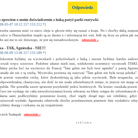
Odpowiedz
a opowiem o moim doświadczeniu z itaką paryż parki rozrywki
08-05-07 10:12 217.153.212.*]
trzeba samemu mieć co nieco oleju w głowie żeby się ruszać z kraju. No i choćby słabą znajom
ońcu w Disneylandzie mapki są za darmo a i informacja też wisi. Jeśli się liczy na pilota jak n
 be ani me to nic dziwnego, że jest się niezadowolonym.
odpowiedz »
ka - TAK, Agnieszka - NIE!!!
08-06-09 13:46 217.153.189.*]
lokrotnie byliśmy na wycieczkach i pobytówkach z Itaką i zawsze byliśmy bardzo zadowol
cowali wręcz wzorowo. Podobne zdanie mieli inni, wielokrotni uczestnicy wycieczek ITAKI
liśmy pecha być na wycieczce do Francji "Tam gdzie nie byli twoi sąsiedzi" z panią Agnie
aniały ale nie z tą osobą. Wycieczka powinna się nazywać "Tam gdzie nie była twoja pilotka".
ie prawie wszystkie cechy, które dyskredytują ją jako pilota wycieczek. Była arogancka, z
odpowiedzialna, chaotyczna, nie dość że nie znała odwiedzanych miejsc, to jeszcze nie mając ori
 gubiła. Nie potrafiła nawet sprawnie przydzielić pokoi hotelowych. Na koniec oszukała prawi
Euro nie wydając im całej niewykorzystanej kwoty zebranej na bilety wstępu do odwiedzanych o
ałania sami podliczyliśmy poniesione koszty, choć nigdy dotąd tego nie robiliśmy, gdyż 
acjonowali wydatki. Agnieszka odmówiła choćby przedstawienia pisemnie listy wydatków odsył
żyliśmy skargę i czekamy na jej rozpatrzenie.
ciech Szałapak
odpowiedz »
r e k l a m a