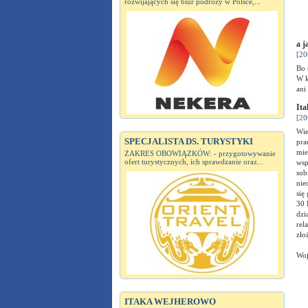
rozwijających się biur podróży w Polsce,...
a j
[20
Bo 
W k
ani
Ita
[20
Wie
SPECJALISTA DS. TURYSTYKI
pra
mie
ZAKRES OBOWIĄZKÓW: - przygotowywanie
ofert turystycznych, ich sprawdzanie oraz...
wsp
sob
nie
się
30 
dzi
rel
zło
Woj
ITAKA WEJHEROWO