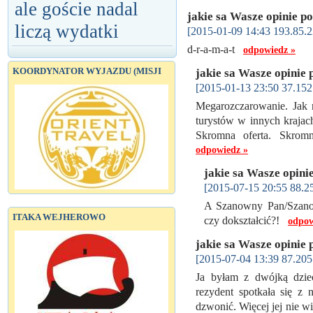
ale goście nadal
jakie sa Wasze opinie p
liczą wydatki
[2015-01-09 14:43 193.85.2
d-r-a-m-a-t
odpowiedz »
KOORDYNATOR WYJAZDU (MISJI
jakie sa Wasze opinie 
[2015-01-13 23:50 37.152
Megarozczarowanie. Jak 
turystów w innych krajac
Skromna oferta. Skrom
odpowiedz »
jakie sa Wasze opini
[2015-07-15 20:55 88.2
A Szanowny Pan/Szanow
ITAKA WEJHEROWO
czy dokształcić?!
odpow
jakie sa Wasze opinie 
[2015-07-04 13:39 87.205
Ja byłam z dwójką dziec
rezydent spotkała się z
dzwonić. Więcej jej nie wi