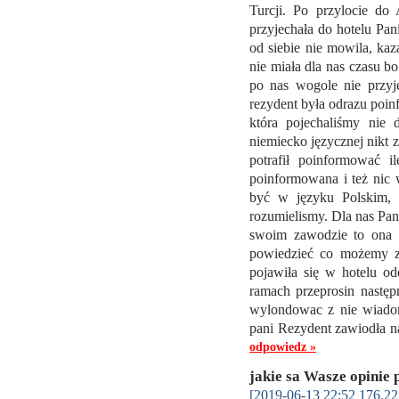
Turcji. Po przylocie do
przyjechała do hotelu Pan
od siebie nie mowila, ka
nie miała dla nas czasu b
po nas wogole nie przyje
rezydent była odrazu poi
która pojechaliśmy nie 
niemiecko języcznej nikt 
potrafił poinformować i
poinformowana i też nic 
być w języku Polskim, 
rozumielismy. Dla nas Pan
swoim zawodzie to ona 
powiedzieć co możemy zo
pojawiła się w hotelu o
ramach przeprosin następ
wylondowac z nie wiadom
pani Rezydent zawiodła na
odpowiedz »
jakie sa Wasze opinie 
[2019-06-13 22:52 176.22