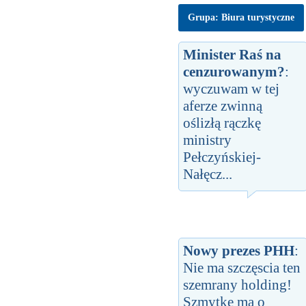
Grupa: Biura turystyczne
Minister Raś na
cenzurowanym?
:
wyczuwam w tej
aferze zwinną
oślizłą rączkę
ministry
Pełczyńskiej-
Nałęcz...
Nowy prezes PHH
:
Nie ma szczęscia ten
szemrany holding!
Szmytke ma o