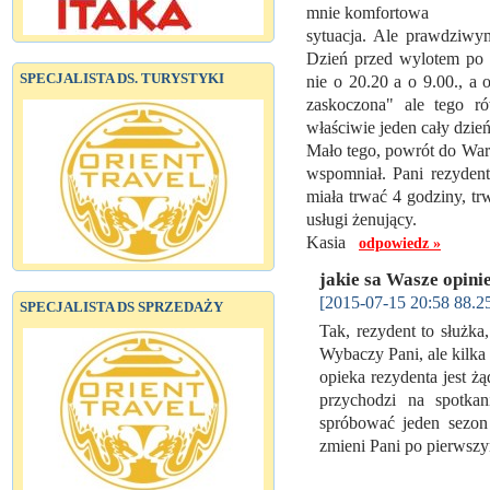
mnie komfortowa
sytuacja. Ale prawdziwym
Dzień przed wylotem po p
SPECJALISTA DS. TURYSTYKI
nie o 20.20 a o 9.00., a
zaskoczona" ale tego ró
właściwie jeden cały dzie
Mało tego, powrót do War
wspomniał. Pani rezydent
miała trwać 4 godziny, t
usługi żenujący.
Kasia
odpowiedz »
jakie sa Wasze opini
[2015-07-15 20:58 88.2
SPECJALISTA DS SPRZEDAŻY
Tak, rezydent to służka
Wybaczy Pani, ale kilka 
opieka rezydenta jest ż
przychodzi na spotka
spróbować jeden sezon
zmieni Pani po pierws