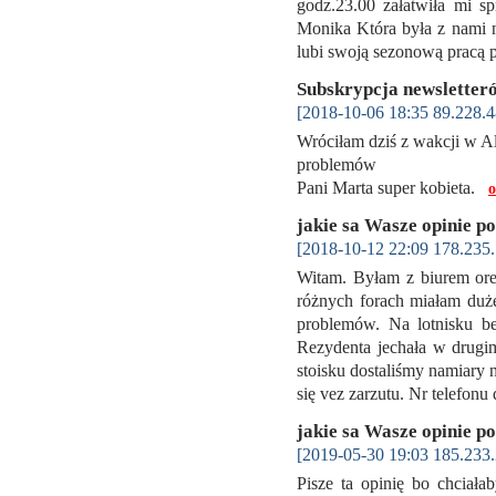
godz.23.00 załatwiła mi sp
Monika Która była z nami n
lubi swoją sezonową pracą
Subskrypcja newslette
[2018-10-06 18:35 89.228.4
Wróciłam dziś z wakcji w Al
problemów
Pani Marta super kobieta.
o
jakie sa Wasze opinie p
[2018-10-12 22:09 178.235.
Witam. Byłam z biurem ore
różnych forach miałam duże
problemów. Na lotnisku b
Rezydenta jechała w drugim
stoisku dostaliśmy namiary 
się vez zarzutu. Nr telefon
jakie sa Wasze opinie p
[2019-05-30 19:03 185.233.
Pisze ta opinię bo chciał