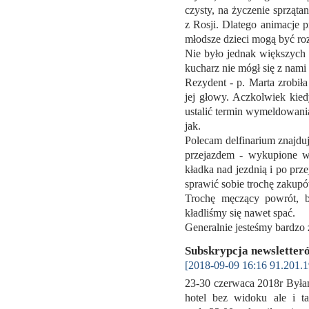
czysty, na życzenie sprzątan
z Rosji. Dlatego animacje p
młodsze dzieci mogą być ro
Nie było jednak większych 
kucharz nie mógł się z nami 
Rezydent - p. Marta zrobiła
jej głowy. Aczkolwiek kied
ustalić termin wymeldowania,
jak.
Polecam delfinarium znajdują
przejazdem - wykupione w 
kładka nad jezdnią i po prz
sprawić sobie trochę zakupó
Trochę męczący powrót, 
kładliśmy się nawet spać.
Generalnie jesteśmy bardz
Subskrypcja newslette
[2018-09-09 16:16 91.201.1
23-30 czerwaca 2018r Byłam
hotel bez widoku ale i 