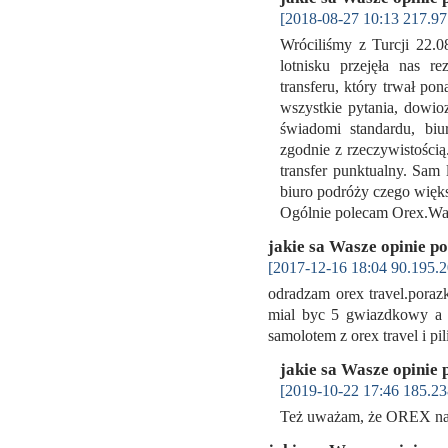
[2018-08-27 10:13 217.97
Wróciliśmy z Turcji 22.
lotnisku przejęła nas r
transferu, który trwał po
wszystkie pytania, dowio
świadomi standardu, bi
zgodnie z rzeczywistości
transfer punktualny. Sam
biuro podróży czego więks
Ogólnie polecam Orex.W
jakie sa Wasze opinie p
[2017-12-16 18:04 90.195.2
odradzam orex travel.poraz
mial byc 5 gwiazdkowy a b
samolotem z orex travel i pi
jakie sa Wasze opinie 
[2019-10-22 17:46 185.23
Też uważam, że OREX na