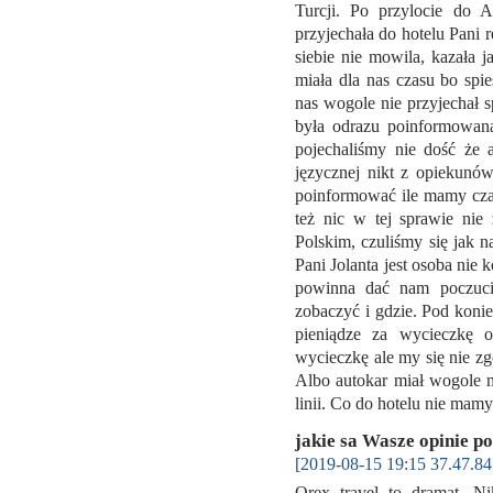
Turcji. Po przylocie do 
przyjechała do hotelu Pani 
siebie nie mowila, kazała 
miała dla nas czasu bo spi
nas wogole nie przyjechał s
była odrazu poinformowana
pojechaliśmy nie dość że 
języcznej nikt z opiekunów
poinformować ile mamy czas
też nic w tej sprawie ni
Polskim, czuliśmy się jak 
Pani Jolanta jest osoba ni
powinna dać nam poczuci
zobaczyć i gdzie. Pod konie
pieniądze za wycieczkę 
wycieczkę ale my się nie 
Albo autokar miał wogole n
linii. Co do hotelu nie mam
jakie sa Wasze opinie p
[2019-08-15 19:15 37.47.84
Orex travel to dramat. N