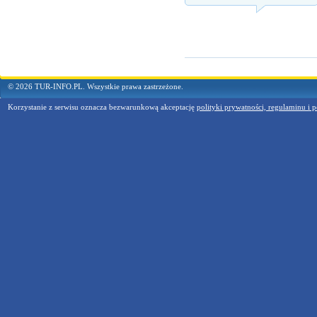
© 2026 TUR-INFO.PL. Wszystkie prawa zastrzeżone.
Korzystanie z serwisu oznacza bezwarunkową akceptację
polityki prywatności, regulaminu i p