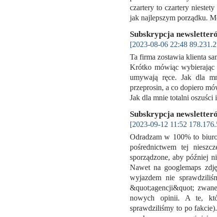
czartery to czartery niestet
jak najlepszym porządku.
Subskrypcja newslette
[2023-08-06 22:48 89.231.2
Ta firma zostawia klienta sa
Krótko mówiąc wybierając t
umywają ręce. Jak dla mn
przeprosin, a co dopiero m
Jak dla mnie totalni oszuśc
Subskrypcja newslette
[2023-09-12 11:52 178.176.
Odradzam w 100% to biuro.
pośrednictwem tej nieszcz
sporządzone, aby później ni
Nawet na googlemaps zdjęci
wyjazdem nie sprawdziliśm
&quot;agencji&quot; zwan
nowych opinii. A te, któ
sprawdziliśmy to po fakcie