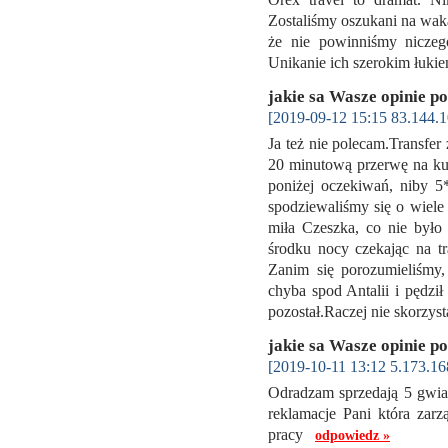
Zostaliśmy oszukani na waka
że nie powinniśmy niczeg
Unikanie ich szerokim łuk
jakie sa Wasze opinie p
[2019-09-12 15:15 83.144.1
Ja też nie polecam.Transfer 
20 minutową przerwę na ku
poniżej oczekiwań, niby 5
spodziewaliśmy się o wiele
miła Czeszka, co nie był
środku nocy czekając na tr
Zanim się porozumieliśmy
chyba spod Antalii i pędził
pozostał.Raczej nie skorzys
jakie sa Wasze opinie p
[2019-10-11 13:12 5.173.16
Odradzam sprzedają 5 gwia
reklamacje Pani która zar
pracy
odpowiedz »