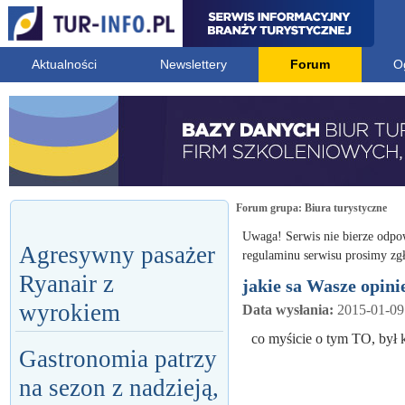
Aktualności
Newslettery
Forum
O
Forum grupa:
Biura turystyczne
Uwaga! Serwis nie bierze odpo
Agresywny pasażer
regulaminu serwisu prosimy zgł
Ryanair z
jakie sa Wasze opini
wyrokiem
Data wysłania:
2015-01-09
co myśicie o tym TO, był k
Gastronomia patrzy
na sezon z nadzieją,