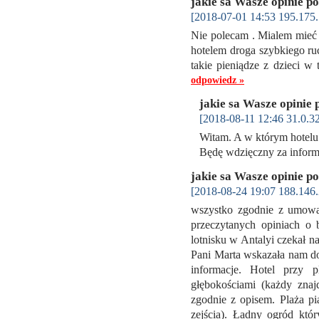
jakie sa Wasze opinie p
[2018-07-01 14:53 195.175.
Nie polecam . Mialem mieć
hotelem droga szybkiego ru
takie pieniądze z dzieci 
odpowiedz »
jakie sa Wasze opinie 
[2018-08-11 12:46 31.0.32
Witam. A w którym hotel
Będę wdzięczny za infor
jakie sa Wasze opinie p
[2018-08-24 19:07 188.146.
wszystko zgodnie z umową
przeczytanych opiniach o
lotnisku w Antalyi czekał n
Pani Marta wskazała nam do
informacje. Hotel przy p
głębokościami (każdy znajd
zgodnie z opisem. Plaża p
zejścia). Ładny ogród któ