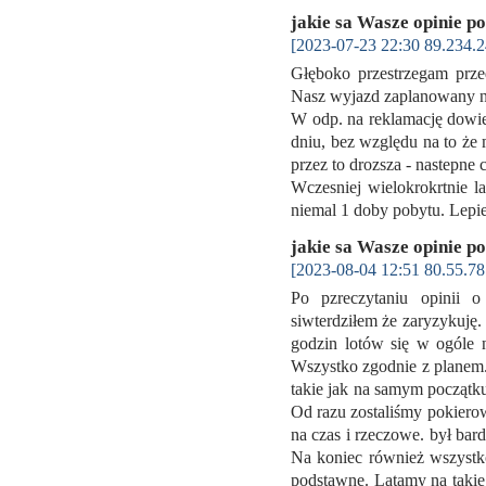
jakie sa Wasze opinie p
[2023-07-23 22:30 89.234.2
Głęboko przestrzegam prz
Nasz wyjazd zaplanowany na
W odp. na reklamację dowie
dniu, bez względu na to że 
przez to drozsza - nastepne
Wczesniej wielokrokrtnie la
niemal 1 doby pobytu. Lepi
jakie sa Wasze opinie p
[2023-08-04 12:51 80.55.78
Po pzreczytaniu opinii 
siwterdziłem że zaryzykuję
godzin lotów się w ogóle 
Wszystko zgodnie z planem.
takie jak na samym początku
Od razu zostaliśmy pokiero
na czas i rzeczowe. był ba
Na koniec również wszystko
podstawne. Latamy na takie