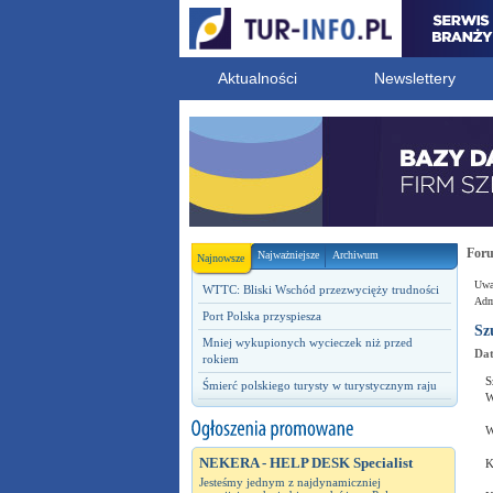
Aktualności
Newslettery
For
Najważniejsze
Archiwum
Najnowsze
Uwag
WTTC: Bliski Wschód przezwycięży trudności
Admi
Port Polska przyspiesza
Sz
Mniej wykupionych wycieczek niż przed
Dat
rokiem
S
Śmierć polskiego turysty w turystycznym raju
W
W
NEKERA - HELP DESK Specialist
K
Jesteśmy jednym z najdynamiczniej