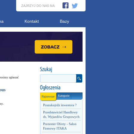
ZAJRZYJ DO NAS NA:
ma
Kontakt
Bazy
rosimy zgłaszać
bus
Kategorie
Najnowsze
zy.
Poszukujrdz inwestora ?
Przedstawiciel Handlowy
ds. Wyjazdów Grupowych
Prezenter Oferty - Salon
Firmowy ITAKA