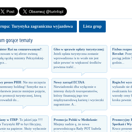
rupa: Turystyka zagraniczna wyjazdowa
Lista grup
ister Raś na cenzurowanym?
:
Głos w sprawie opłaty turystycznej
:
Fixbus rozpo
zuwam w tej aferze zwinną
Jeżeli opłata turystyczna zostanie
Revolut
: Pomy
izłą rączkę ministry Pełczyńskiej-
wprowadzona /a to wcale nie jest
pociąg jedzie 
ęcz...
takie pewne/ to większosć środków
godzin...
powinna trafić...
wy prezes PHH
: Nie ma szczęscia
Nowy zarząd ECTAA
:
RegioJet wyco
 szemrany holding! Szmytke ma o
Niewiadomski dba wyłącznie o
wykazało sie 
elarstwie jeszcze mniejsze pojęcie,
interesy dużych touroperatorów,
zwalczaniu kon
 o promocji turystycznej, ktorą
którzy finansują jego tzw
wzrosły ceny 
rowadził do...
międzynarodową karierę i wycieczki
kroku pewnie j
zagraniczne. A...
iany w ITRP
: To jakieś jaja !!!!
Promocja Polski w Mediolanie
:
Promocyjny P
a Turystyki RP to byt fikcyjny,
Miejmy nadzie ę, że nowa
Spotkań i Wy
wnie na papierze. Służy wyłacznie
przewodnicząca Rady POT Izabela
Krucz prezes