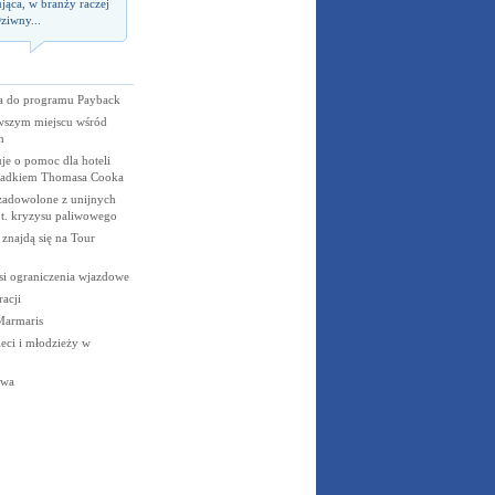
jąca, w branży raczej
ziwny...
za do programu Payback
rwszym miejscu wśród
h
e o pomoc dla hoteli
padkiem Thomasa Cooka
 zadowolone z unijnych
t. kryzysu paliwowego
 znajdą się na Tour
si ograniczenia wjazdowe
racji
Marmaris
ieci i młodzieży w
owa