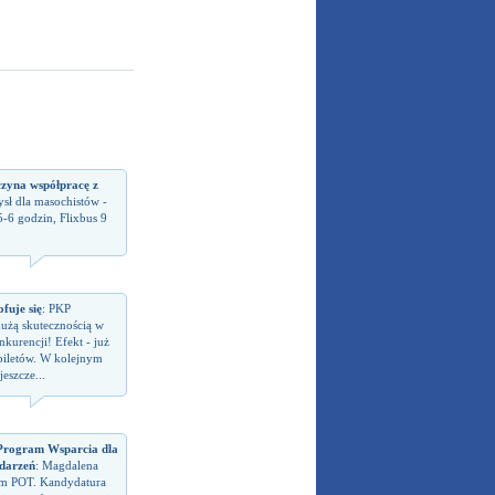
czyna współpracę z
sł dla masochistów -
5-6 godzin, Flixbus 9
fuje się
: PKP
dużą skutecznością w
kurencji! Efekt - już
biletów. W kolejnym
eszcze...
rogram Wsparcia dla
darzeń
: Magdalena
em POT. Kandydatura