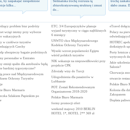
u, by zaspakajać niespełnione
Stelmańska trochę rozrusza tą
trochę zaskaku
icje kilku...
zbiurokratyzowaną strukturę i zmusi
słabo znana. D
do...
rdzący problem biur podróży
ETC: 3/4 Europejczyków planuje
eTravel dołąc
wyjazd turystyczny w ciągu najbliższych
net wciąż istotny przy wyborze
Polacy na pie
6 miesięcy
er wakacyjnych
odwiedzającyc
UNWTO chce Międzynarodowego
cy w czołówce turystów
HOTREC apeluj
Kodeksu Ochrony Turystów
edzających Czechy
dotkniętych u
Wysoki wzrost popularności Egiptu
elp ubezpieczy bagaże podróżnych
Porty lotnicze
wśród polskich turystów
wytycznych do
ny personalne w Emirates
NIK wskazuje na nieprawidłowości przy
Jakie szkolenia
y emisji spalin dla autobusów będą
projekcie CPK
Salonie?
ze bardziej rygorystyczne?
Zdrożały wizy do Turcji
Chorwacja zno
ją prace nad Międzynarodowym
Udogodnienia dla pasażerów w
ksem Ochrony Turystów
otwarcie restau
Lufthansie
je
Polskie Biuro 
POT: Zostań Rekomendowanym
kie Biuro Marmaris
Kolonia dla dz
Organizatorem 2018-2020
Zakopanem
eczka Szlakiem Papieskim po
Polskie Biuro Marmaris
e
Dopłata paliw
formy promocji ofert
weekend majowy 2010 BERLIN
HOTEL 1*, HOTEL 2** 369 zł