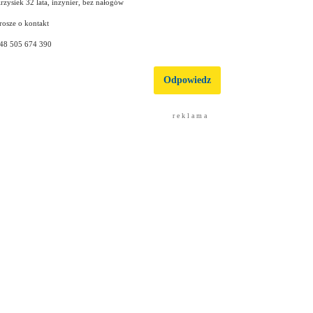
rzysiek 32 lata, inzynier, bez nałogów
rosze o kontakt
48 505 674 390
Odpowiedz
r e k l a m a