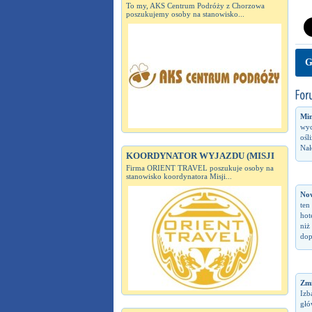
To my, AKS Centrum Podróży z Chorzowa
poszukujemy osoby na stanowisko...
G
Min
wyc
ośl
Nał
KOORDYNATOR WYJAZDU (MISJI
Firma ORIENT TRAVEL poszukuje osoby na
stanowisko koordynatora Misji...
No
ten
hot
niż
dop
Zm
Izb
głó