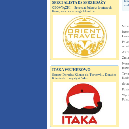
tem
SPECJALISTA DS SPRZEDAŻY
amb
OBOWIĄZKI: - Sprzedaż biletów lotniczych, -
Kompleksowa obsługa klientów...
Śmie
Inter
kwat
Pola
odwi
AirH
Zmia
Norm
jeszc
ITAKA WEJHEROWO
Trwa
Starszy Doradca Klienta ds. Turystyki / Doradca
Kode
Klienta ds. Turystyki Salon...
dotac
Pols
Wyci
Polsc