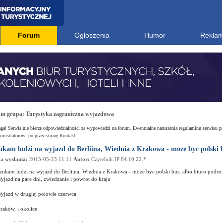
Forum
Ogłoszenia
Humor
Rekla
um grupa:
Turystyka zagraniczna wyjazdowa
a! Serwis nie bierze odpowiedzialności za wypowiedzi na forum. Ewentualne naruszenia regulaminu serwisu p
nistratorowi po przez stronę Kontakt
ukam ludzi na wyjazd do Berliina, Wiednia z Krakowa - moze byc polski 
a wysłania:
2015-05-23 11:11
Autor:
Czytelnik IP 84.10.22.*
zukam ludzi na wyjazd do Berliina, Wiednia z Krakowa - moze byc polski bus, albo biuro podro
yjazd na pare dni, zwiedzanie i powrot do kraju
yjazd w drugiej polowie czerwca
raków, i okolice