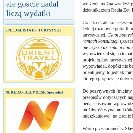
ale goście nadal
wrażenie można wynieść po
dziennikarzem Radia Zet
liczą wydatki
Co jak co, ale konsekwencj
jednej rozmowie potrafił 
SPECJALISTA DS. TURYSTYKI
turystycznej.
Głupi pomysł.
ramach konsultacji społecz
nie uzyska akceptacji minis
wypowiedział się na temat 
projekt opłaty turystycznej 
wypowiadał, dopóki nie będ
orientujemy, to jednak mini
którego propozycje dotycz
Do pozytywnych (miejmy n
NEKERA - HELP DESK Specialist
przepisów dotyczących na
będą sensownie wprowadzon
możliwość wynajmu krótko
mieszkaniowej, na terenie
Warto przypomnieć iż Sła