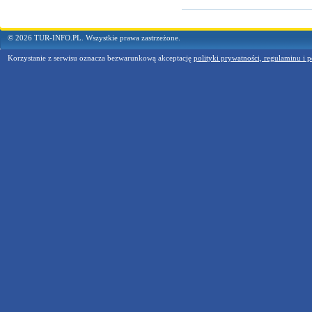
© 2026 TUR-INFO.PL. Wszystkie prawa zastrzeżone.
Korzystanie z serwisu oznacza bezwarunkową akceptację
polityki prywatności, regulaminu i p