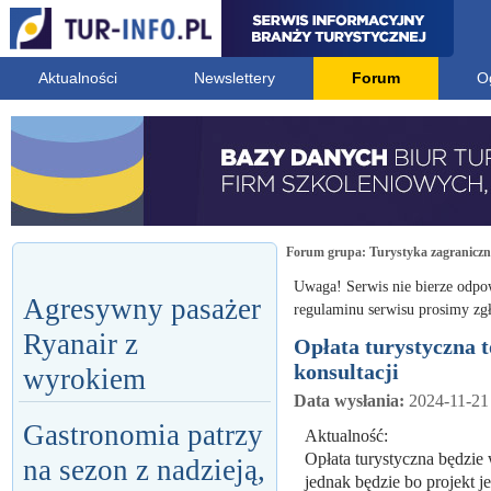
Aktualności
Newslettery
Forum
O
Forum grupa:
Turystyka zagranicz
Uwaga! Serwis nie bierze odpo
Agresywny pasażer
regulaminu serwisu prosimy zgł
Ryanair z
Opłata turystyczna to
konsultacji
wyrokiem
Data wysłania:
2024-11-21
Gastronomia patrzy
Aktualność:
Opłata turystyczna będzie
na sezon z nadzieją,
jednak będzie bo projekt j