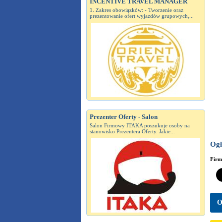
INCENTIVE TRAVEL MANAGER
1. Zakres obowiązków: - Tworzenie oraz
prezentowanie ofert wyjazdów grupowych,...
Prezenter Oferty - Salon
Salon Firmowy ITAKA poszukuje osoby na
stanowisko Prezentera Oferty. Jakie...
Ogł
Fir
O