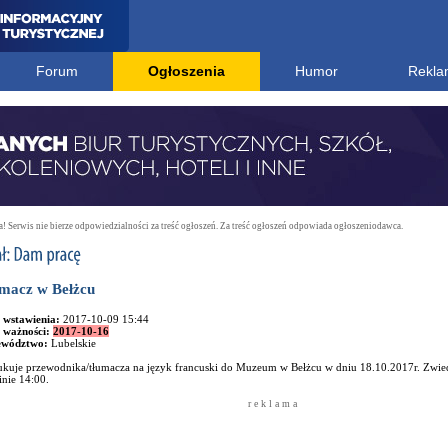
Forum
Ogłoszenia
Humor
Rekla
 Serwis nie bierze odpowiedzialności za treść ogłoszeń. Za treść ogłoszeń odpowiada ogłoszeniodawca.
macz w Bełżcu
 wstawienia:
2017-10-09 15:44
 ważności:
2017-10-16
ewództwo:
Lubelskie
ukuje przewodnika/tłumacza na język francuski do Muzeum w Bełżcu w dniu 18.10.2017r. Zwied
nie 14:00.
r e k l a m a