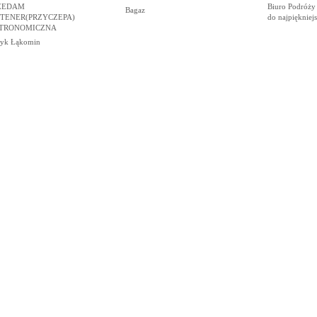
ZEDAM
Biuro Podróży 
Bagaz
TENER(PRZYCZEPA)
do najpiękniej
TRONOMICZNA
cyk Łąkomin