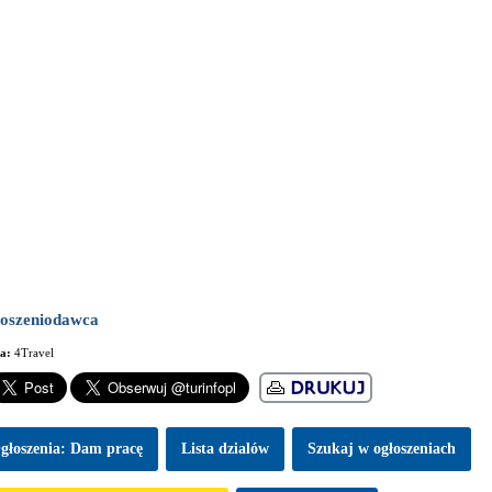
oszeniodawca
ma:
4Travel
głoszenia: Dam pracę
Lista dzialów
Szukaj w ogłoszeniach