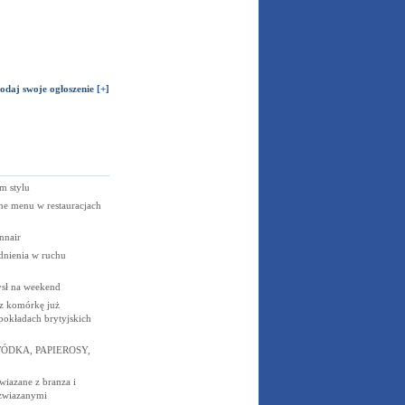
odaj swoje ogłoszenie [+]
m stylu
ne menu w restauracjach
nnair
dnienia w ruchu
ysł na weekend
z komórkę już
okładach brytyjskich
ÓDKA, PAPIEROSY,
wiazane z branza i
 zwiazanymi