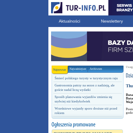
Aktualności
Newslettery
Uwaga!
Najważniejsze
Archiwum
Najnowsze
Śmierć polskiego turysty w turystycznym raju
Gastronomia patrzy na sezon z nadzieją, ale
Tłu
goście nadal liczą wydatki
Data
Sposób planowania wyjazdów zmienia się
Data
szybciej niż kiedykolwiek
Woj
Wrześniowe wyjazdy sporo droższe niż przed
Posz
godzi
rokiem