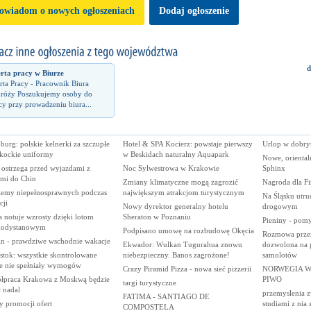
owiadom o nowych ogłoszeniach
Dodaj ogłoszenie
d
rta pracy w Biurze
rta Pracy - Pracownik Biura
róży Poszukujemy osoby do
cy przy prowadzeniu biura...
urg: polskie kelnerki za szczupłe
Hotel & SPA Kocierz: powstaje pierwszy
Urlop w dobry
zkockie uniformy
w Beskidach naturalny Aquapark
Nowe, oriental
ostrzega przed wyjazdami z
Noc Sylwestrowa w Krakowie
Sphinx
ćmi do Chin
Zmiany klimatyczne mogą zagrozić
Nagroda dla Fi
lemy niepełnosprawnych podczas
największym atrakcjom turystycznym
Na Śląsku utru
cji
Nowy dyrektor generalny hotelu
drogowym
a notuje wzrosty dzięki lotom
Sheraton w Poznaniu
Pieniny - pom
kodystanowym
Podpisano umowę na rozbudowę Okęcia
Rozmowa prze
in - prawdziwe wschodnie wakacje
Ekwador: Wulkan Tugurahua znowu
dozwolona na p
stok: wszystkie skontrolowane
niebezpieczny. Banos zagrożone!
samolotów
le nie spełniały wymogów
Crazy Piramid Pizza - nowa sieć pizzerii
NORWEGIA W
łpraca Krakowa z Moskwą będzie
PIWO
targi turystyczne
 nadal
przemyslenia z
FATIMA - SANTIAGO DE
y promocji ofert
studiami z nia
COMPOSTELA