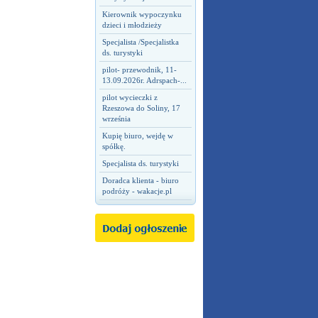
Kierownik wypoczynku
dzieci i młodzieży
Specjalista /Specjalistka
ds. turystyki
pilot- przewodnik, 11-
13.09.2026r. Adrspach-...
pilot wycieczki z
Rzeszowa do Soliny, 17
września
Kupię biuro, wejdę w
spółkę.
Specjalista ds. turystyki
Doradca klienta - biuro
podróży - wakacje.pl