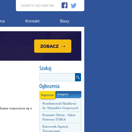
ZAJRZYJ DO NAS NA:
ma
Kontakt
Bazy
Kategorie
Najnowsze
Przedstawiciel Handlowy
ds. Wyjazdów Grupowych
zanie rozpoczyna się o
Prezenter Oferty - Salon
Firmowy ITAKA
Kierownik Agencji
Turystycznej