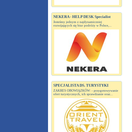
NEKERA - HELP DESK Specialist
Jesteśmy jednym z najdynamiczniej
rozwijających się biur podróży w Polsce,...
SPECJALISTA DS. TURYSTYKI
ZAKRES OBOWIĄZKÓW: - przygotowywanie
ofert turystycznych, ich sprawdzanie oraz...