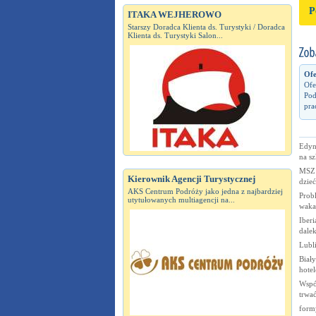
P
ITAKA WEJHEROWO
Starszy Doradca Klienta ds. Turystyki / Doradca
Klienta ds. Turystyki Salon...
Ofe
Ofe
Pod
pra
Edynb
na s
MSZ 
Kierownik Agencji Turystycznej
dzie
AKS Centrum Podróży jako jedna z najbardziej
Prob
utytułowanych multiagencji na...
waka
Iberi
dale
Lubl
Biały
hote
Wspó
trwać
form