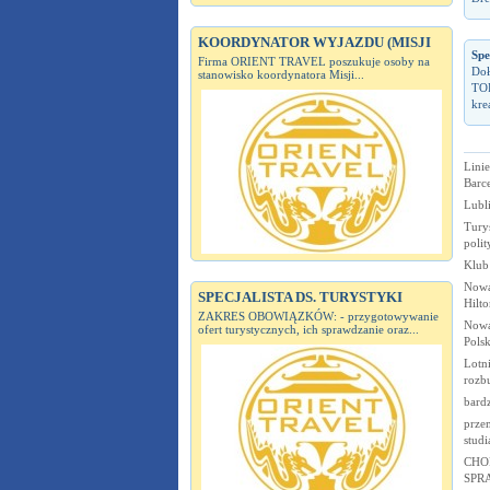
KOORDYNATOR WYJAZDU (MISJI
Spe
Firma ORIENT TRAVEL poszukuje osoby na
Doł
stanowisko koordynatora Misji...
TOP
kre
Linie
Barce
Lubli
Tury
polit
Klub
Nowa
SPECJALISTA DS. TURYSTYKI
Hilto
ZAKRES OBOWIĄZKÓW: - przygotowywanie
Nowa
ofert turystycznych, ich sprawdzanie oraz...
Pols
Lotn
rozb
bardz
przem
studi
CHO
SPR