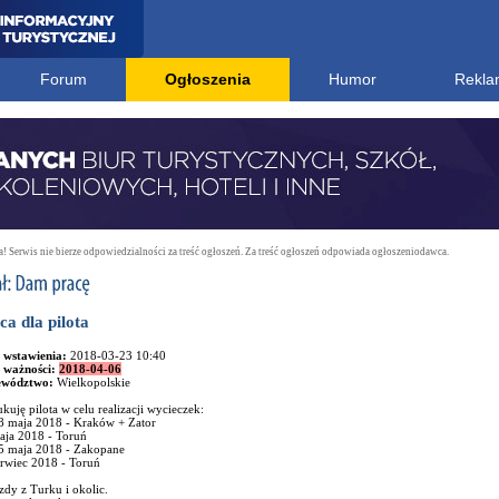
Forum
Ogłoszenia
Humor
Rekla
 Serwis nie bierze odpowiedzialności za treść ogłoszeń. Za treść ogłoszeń odpowiada ogłoszeniodawca.
ca dla pilota
 wstawienia:
2018-03-23 10:40
 ważności:
2018-04-06
ewództwo:
Wielkopolskie
kuję pilota w celu realizacji wycieczek:
8 maja 2018 - Kraków + Zator
aja 2018 - Toruń
5 maja 2018 - Zakopane
erwiec 2018 - Toruń
dy z Turku i okolic.