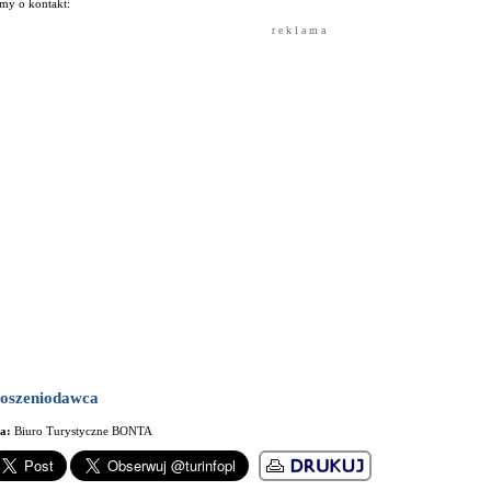
my o kontakt:
r e k l a m a
oszeniodawca
ma:
Biuro Turystyczne BONTA