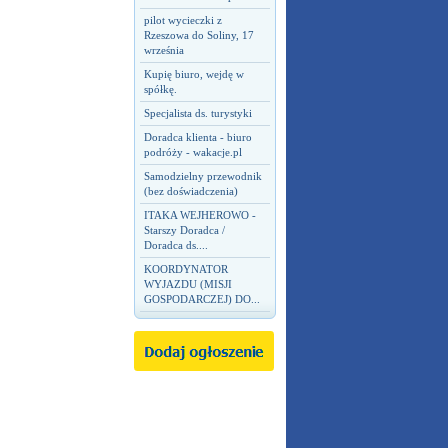
pilot wycieczki z
Rzeszowa do Soliny, 17
września
Kupię biuro, wejdę w
spółkę.
Specjalista ds. turystyki
Doradca klienta - biuro
podróży - wakacje.pl
Samodzielny przewodnik
(bez doświadczenia)
ITAKA WEJHEROWO -
Starszy Doradca /
Doradca ds....
KOORDYNATOR
WYJAZDU (MISJI
GOSPODARCZEJ) DO...