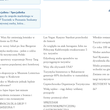
d
cjalista / Specjalistka
ącz do zespołu marketingu w
 Touristik w Poznaniu Szukamy
atywnej osoby, która...
 Wizz Air zmieniają lotnisko w
Las Vegas: Kasyno Stardust przechodzi
Włoskie restaur
lonie na El Prat
do historii
Turyści uwięzi
n: nowy lokal po Jesz Burgerze
Ze względu na atak huraganu John na
Co roku 100 ml
Półwysep Kalifornijski ewakuowano 5
styka medyczna - jeden z celów
Wodne autobus
tys. turystów
yki turystycznej Polski
Szef Ryanaira:
Edynburg szuka sposobów na
 sportowy wypromuje Nowy Targ
dywidenda dla 
przyciągnięcie turystów
 nazwa popularnej sieci hotelowej
Sfinks przejmu
Wizy dla obywateli USA?
n
wchodzi na gie
Turystyka biznesowa w Bukareszcie
 ekspozycja w Muzeum Lotnictwa
Zmiana cen za 
generuje 60% dochodów w rumuńskiej
kiego w Krakowie
turystyce
targi turystycz
isko w Masłowie jednak będzie
Częstochowska Organizacja Turystyczna
REZYDENT W
udowane?
Wisłą wpław - ciąg dalszy wiślanej
ile?
o fajne hiper last minute
przygody
yslenia zwiazane z branza i
formy promocji ofert
ami z nia zwiazanymi
SPRZEDAM
RWACJA DLA GRUP !!
KONTENER(PRZYCZEPA)
AWDZONA !!
GASTRONOMICZNA