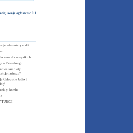
odaj swoje ogłoszenie [+]
acje własnością mafii
eni
n euro dla wszystkich
y w Petersburgu
 nowe samoloty i
akcjonariuszy?
je Chłopskie Jadło i
łdę!
usługi hotelu
ne
 TURCJI