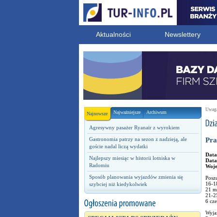
Aktualności
Newslettery
Uwaga!
Najważniejsze
Archiwum
Najnowsze
Agresywny pasażer Ryanair z wyrokiem
Gastronomia patrzy na sezon z nadzieją, ale
Pra
goście nadal liczą wydatki
Data
Najlepszy miesiąc w historii lotniska w
Data
Radomiu
Woj
Sposób planowania wyjazdów zmienia się
Poszu
16-1
szybciej niż kiedykolwiek
21 m
21-2
6 cz
Wyjaz