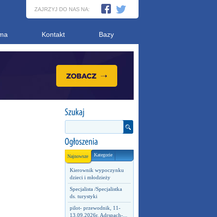
ZAJRZYJ DO NAS NA:
ma
Kontakt
Bazy
Kategorie
Najnowsze
Kierownik wypoczynku
dzieci i młodzieży
Specjalista /Specjalistka
ds. turystyki
pilot- przewodnik, 11-
13.09.2026r. Adrspach-...