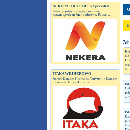
NEKERA - HELP DESK Specialist
O
Jesteśmy jednym z najdynamiczniej
rozwijających się biur podróży w Polsce,...
P
Kie
Od 
kli
org
w...
ITAKA WEJHEROWO
Starszy Doradca Klienta ds. Turystyki / Doradca
Klienta ds. Turystyki Salon...
Pil
Opi
jed
w P
Pil
Dzi
pil
tow
Dre