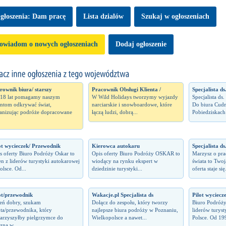
głoszenia: Dam pracę
Lista dzialów
Szukaj w ogłoszeniach
owiadom o nowych ogłoszeniach
Dodaj ogłoszenie
rownik biura/ starszy
Pracownik Obsługi Klienta /
Specjalista d
18 lat pomagamy naszym
W Wild Holidays tworzymy wyjazdy
Specjalista ds
entom odkrywać świat,
narciarskie i snowboardowe, które
Do biura Cud
anizując podróże dopracowane
łączą ludzi, dobrą...
Pobiedziskach
ot wycieczek/ Przewodnik
Kierowca autokaru
Specjalista ds
s oferty Biuro Podróży Oskar to
Opis oferty Biuro Podróży OSKAR to
Marzysz o pra
en z liderów turystyki autokarowej
wiodący na rynku ekspert w
świata to Twoj
olsce. Od...
dziedzinie turystyki...
oferta staje się.
ot/przewodnik
Wakacje.pl Specjalista ds
Pilot wyciecz
eń dobry, szukam
Dołącz do zespołu, który tworzy
Biuro Podróży
ota/przewodnika, który
najlepsze biura podróży w Poznaniu,
liderów turys
arzyszyłby pielgrzymce do
Wielkopolsce a nawet...
Polsce. Od 199
zna w...