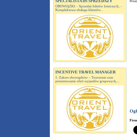
SPECJALISTA DS SPRZEDAŻY
Prosi
OBOWIĄZKI: - Sprzedaż biletów lotniczych, -
Kompleksowa obsługa klientów...
INCENTIVE TRAVEL MANAGER
1. Zakres obowiązków: - Tworzenie oraz
prezentowanie ofert wyjazdów grupowych,...
Ogł
Fir