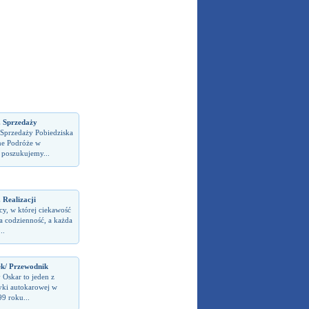
s. Sprzedaży
. Sprzedaży Pobiedziska
ne Podróże w
 poszukujemy...
. Realizacji
cy, w której ciekawość
a codzienność, a każda
..
ek/ Przewodnik
 Oskar to jeden z
tyki autokarowej w
9 roku...