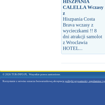
HISZPANIA
CALELLA Wczasy
z
Hiszpania Costa
Brava wczasy z
wycieczkami !! 8
dni atrakcji samolot
z Wroclawia
HOTEL...
© 2026 TUR-INFO.PL. Wszystkie prawa zastrzeżone.
Korzystanie z serwisu oznacza bezwarunkową akceptację
polityki prywatności, regulaminu i p