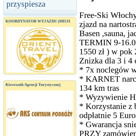
przyspiesza
Free-Ski Włochy
KOORDYNATOR WYJAZDU (MISJI
zjazd na nartostr
Basen ,sauna, ja
TERMIN 9-16.0
1550 zł ) w pok 
Znizka dla 3 i 4
* 7x noclegów w
* KARNET narc
Kierownik Agencji Turystycznej
134 km tras
* Wyzywienie HB
* Korzystanie z 
odpłatnie 5 Euro
* Gwarancja snie
PRZY zamówien