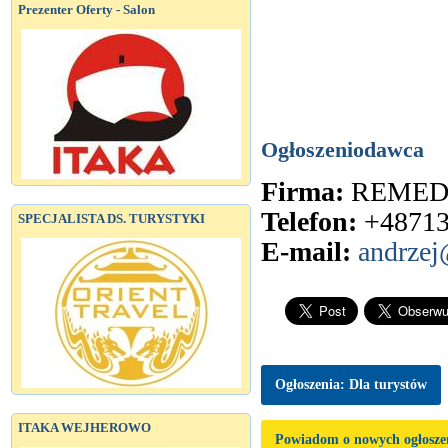
Prezenter Oferty - Salon
Ogłoszeniodawca
Firma:
REMED
Telefon:
+4871
SPECJALISTA DS. TURYSTYKI
E-mail:
andrze
Ogłoszenia: Dla turystów
ITAKA WEJHEROWO
Powiadom o nowych ogłosze