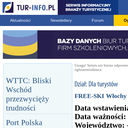
Aktualności
Newslettery
Forum
O
Uwaga! Serwis nie bierze odpowied
ogłoszeniodawca.
WTTC: Bliski
Wschód
FREE-SKI Włochy 1
przezwycięży
Data wstawieni
trudności
Data ważności:
Port Polska
Województwo: