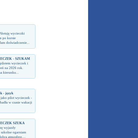
ilotuję wycieczki
m po kursie
dam doświadczenie...
IECZEK - SZUKAM
pilotem wycieczek i
ceń na 2026 rok.
a kierunku...
k - język
jako pilot wycieczek -
hadła w czasie wakacji
IECZEK SZUKA
zę wyjazdy
 szkolne ogarniam
dobrą atmosferę....