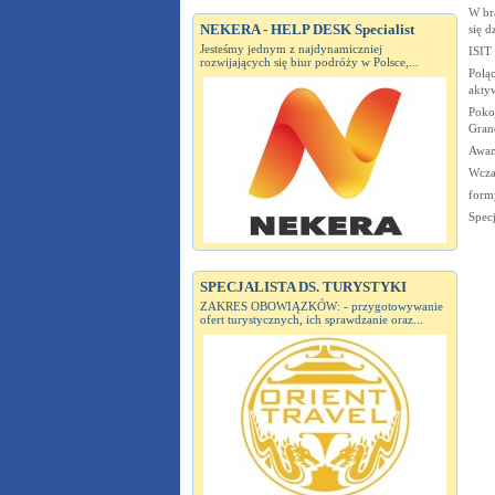
W br
NEKERA - HELP DESK Specialist
się d
Jesteśmy jednym z najdynamiczniej
ISIT 
rozwijających się biur podróży w Polsce,...
Połą
akty
Pokoj
Gran
Awant
Wcza
form
Specj
SPECJALISTA DS. TURYSTYKI
ZAKRES OBOWIĄZKÓW: - przygotowywanie
ofert turystycznych, ich sprawdzanie oraz...