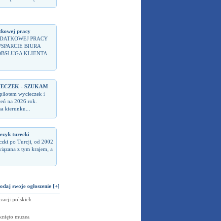
kowej pracy
DATKOWEJ PRACY
WSPARCIE BIURA
OBSŁUGA KLIENTA
IECZEK - SZUKAM
pilotem wycieczek i
ceń na 2026 rok.
a kierunku...
jezyk turecki
czki po Turcji, od 2002
wiązana z tym krajem, a
odaj swoje ogłoszenie [+]
zacji polskich
knięto muzea