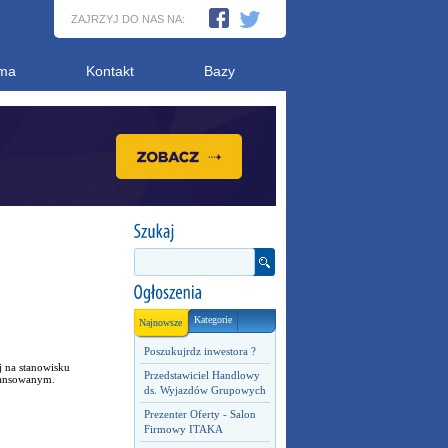
ZAJRZYJ DO NAS NA:
ma
Kontakt
Bazy
Kategorie
Najnowsze
Poszukujrdz inwestora ?
j na stanowisku
Przedstawiciel Handlowy
awansowanym.
ds. Wyjazdów Grupowych
Prezenter Oferty - Salon
Firmowy ITAKA