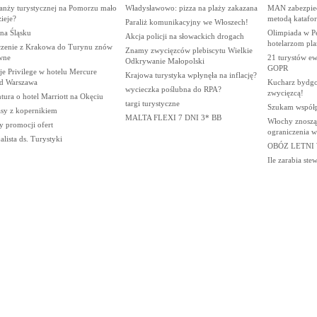
anży turystycznej na Pomorzu mało
Władysławowo: pizza na plaży zakazana
MAN zabezpiec
zieje?
metodą katafo
Paraliż komunikacyjny we Włoszech!
na Śląsku
Olimpiada w Pe
Akcja policji na słowackich drogach
hotelarzom pl
czenie z Krakowa do Turynu znów
Znamy zwycięzców plebiscytu Wielkie
wne
21 turystów e
Odkrywanie Małopolski
GOPR
e Privilege w hotelu Mercure
Krajowa turystyka wpłynęła na inflację?
d Warszawa
Kucharz bydgos
wycieczka poślubna do RPA?
zwycięzcą!
ura o hotel Marriott na Okęciu
targi turystyczne
Szukam współ
sy z kopernikiem
MALTA FLEXI 7 DNI 3* BB
Włochy znoszą
y promocji ofert
ograniczenia w
alista ds. Turystyki
OBÓZ LETNI 
Ile zarabia ste