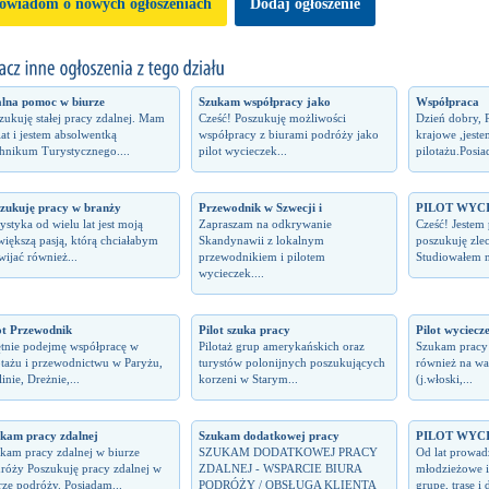
owiadom o nowych ogłoszeniach
Dodaj ogłoszenie
lna pomoc w biurze
Szukam współpracy jako
Współpraca
zukuję stałej pracy zdalnej. Mam
Cześć! Poszukuję możliwości
Dzień dobry, P
lat i jestem absolwentką
współpracy z biurami podróży jako
krajowe ,jeste
hnikum Turystycznego....
pilot wycieczek...
pilotażu.Posia
zukuję pracy w branży
Przewodnik w Szwecji i
PILOT WYC
ystyka od wielu lat jest moją
Zapraszam na odkrywanie
Cześć! Jestem 
większą pasją, którą chciałabym
Skandynawii z lokalnym
poszukuję zle
wijać również...
przewodnikiem i pilotem
Studiowałem n
wycieczek....
ot Przewodnik
Pilot szuka pracy
Pilot wyciecze
tnie podejmę współpracę w
Pilotaż grup amerykańskich oraz
Szukam pracy 
otażu i przewodnictwu w Paryżu,
turystów polonijnych poszukujących
również na wa
inie, Dreżnie,...
korzeni w Starym...
(j.włoski,...
kam pracy zdalnej
Szukam dodatkowej pracy
PILOT WYC
kam pracy zdalnej w biurze
SZUKAM DODATKOWEJ PRACY
Od lat prowad
róży Poszukuję pracy zdalnej w
ZDALNEJ - WSPARCIE BIURA
młodzieżowe i
rze podróży. Posiadam...
PODRÓŻY / OBSŁUGA KLIENTA
grupę, trasę i 