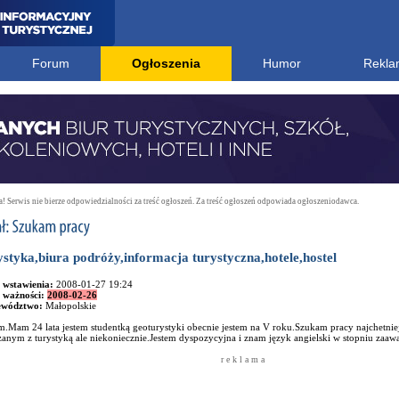
Forum
Ogłoszenia
Humor
Rekla
 Serwis nie bierze odpowiedzialności za treść ogłoszeń. Za treść ogłoszeń odpowiada ogłoszeniodawca.
ystyka,biura podróży,informacja turystyczna,hotele,hostel
 wstawienia:
2008-01-27 19:24
 ważności:
2008-02-26
ewództwo:
Małopolskie
.Mam 24 lata jestem studentką geoturystyki obecnie jestem na V roku.Szukam pracy najchetnie
zanym z turystyką ale niekoniecznie.Jestem dyspozycyjna i znam język angielski w stopniu za
r e k l a m a