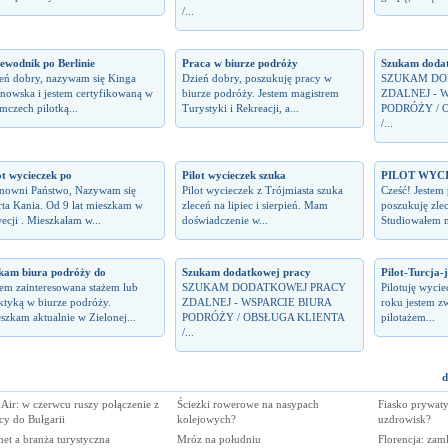
/...
ewodnik po Berlinie
Praca w biurze podróży
Szukam dodat
eń dobry, nazywam się Kinga
Dzień dobry, poszukuję pracy w
SZUKAM DO
nowska i jestem certyfikowaną w
biurze podróży. Jestem magistrem
ZDALNEJ - 
mczech pilotką...
Turystyki i Rekreacji, a...
PODRÓŻY / 
/...
ot wycieczek po
Pilot wycieczek szuka
PILOT WYC
nowni Państwo, Nazywam się
Pilot wycieczek z Trójmiasta szuka
Cześć! Jestem 
ta Kania. Od 9 lat mieszkam w
zleceń na lipiec i sierpień. Mam
poszukuję zle
ecji . Mieszkałam w...
doświadczenie w...
Studiowałem n
kam biura podróży do
Szukam dodatkowej pracy
Pilot-Turcja-
tem zainteresowana stażem lub
SZUKAM DODATKOWEJ PRACY
Pilotuję wycie
ktyką w biurze podróży.
ZDALNEJ - WSPARCIE BIURA
roku jestem z
szkam aktualnie w Zielonej...
PODRÓŻY / OBSŁUGA KLIENTA
pilotażem...
/...
d
Air: w czerwcu ruszy połączenie z
Ścieżki rowerowe na nasypach
Fiasko prywaty
cy do Bułgarii
kolejowych?
uzdrowisk?
net a branża turystyczna
Mróz na południu
Florencja: zam