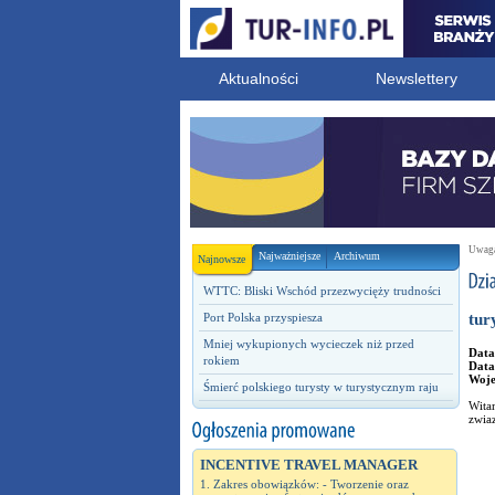
Aktualności
Newslettery
Uwaga!
Najważniejsze
Archiwum
Najnowsze
WTTC: Bliski Wschód przezwycięży trudności
Port Polska przyspiesza
tur
Mniej wykupionych wycieczek niż przed
Data
rokiem
Data
Woj
Śmierć polskiego turysty w turystycznym raju
Witam
zwia
INCENTIVE TRAVEL MANAGER
1. Zakres obowiązków: - Tworzenie oraz