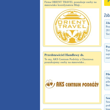
P
Firma ORIENT TRAVEL poszukuje osoby na
stanowisko koordynatora Misji...
Zda
Pos
28 
Tec
Pos
Tur
naj
Przedstawiciel Handlowy ds.
roz
To my, AKS Centrum Podróży z Chorzowa
poszukujemy osoby na stanowisko...
Pil
Chę
pil
Berl
Szu
Szu
pod
biu