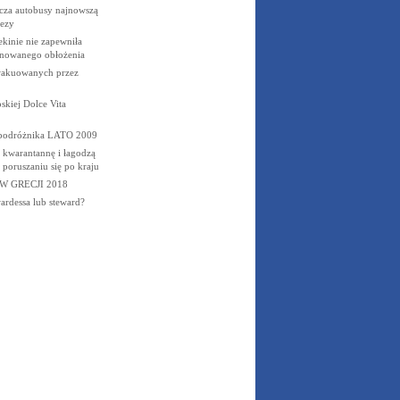
za autobusy najnowszą
rezy
kinie nie zapewniła
anowanego obłożenia
wakuowanych przez
kiej Dolce Vita
podróżnika LATO 2009
 kwarantannę i łagodzą
 poruszaniu się po kraju
W GRECJI 2018
wardessa lub steward?