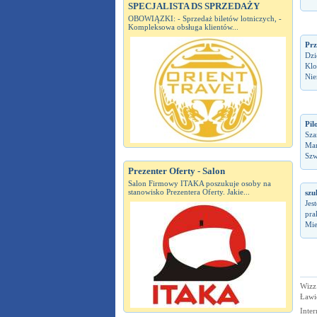
SPECJALISTA DS SPRZEDAŻY
OBOWIĄZKI: - Sprzedaż biletów lotniczych, -
Kompleksowa obsługa klientów...
Prz
Dzi
Klo
Nie
Pil
Sza
Mar
Szw
Prezenter Oferty - Salon
Salon Firmowy ITAKA poszukuje osoby na
stanowisko Prezentera Oferty. Jakie...
szu
Jes
pra
Mie
Wizz 
Ławi
Inter