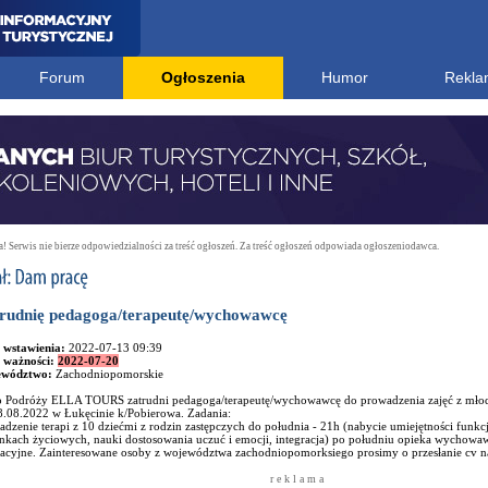
Forum
Ogłoszenia
Humor
Rekla
 Serwis nie bierze odpowiedzialności za treść ogłoszeń. Za treść ogłoszeń odpowiada ogłoszeniodawca.
rudnię pedagoga/terapeutę/wychowawcę
 wstawienia:
2022-07-13 09:39
 ważności:
2022-07-20
ewództwo:
Zachodniopomorskie
o Podróży ELLA TOURS zatrudni pedagoga/terapeutę/wychowawcę do prowadzenia zajęć z młod
8.08.2022 w Łukęcinie k/Pobierowa. Zadania:
dzenie terapi z 10 dziećmi z rodzin zastępczych do południa - 21h (nabycie umiejętności fun
nkach życiowych, nauki dostosowania uczuć i emocji, integracja) po południu opieka wychowaw
eacyjne. Zainteresowane osoby z województwa zachodniopomorksiego prosimy o przesłanie cv na 
r e k l a m a