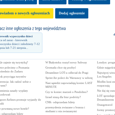
owiadom o nowych ogłoszeniach
Dodaj ogłoszenie
d
rownik wypoczynku dzieci
ca od zaraz - kierownik
oczynku dzieci i młodzieży 7-12
rpnia lub 7-21 sierpnia...
e zajmie się turystyką?
W Białystoku ruszył nowy Subway
Londyn: progno
tce polecimy z Poznania
Gromada chce się pozbyć
Gdzie najgości
ośrednio do Zadaru
Dreamliner LOT-u odleciał do Pragi
Najwięcej wiru
sk przyciąga turystów
Los Angeles
Sprint Air poleci do Warszawy w sobotę
rencja: Jak radzić sobie z
Modlin kusi zn
Nasi sąsiedzi zapowiadają koniec LAST
ysem?
rozpaczają
MINUTE
zmienia zasady wypłaty
Nie daj się osz
Czy to koniec marzeń o Pendolino?
kodowań
LOT sprzedaje b
Izrael niszą dla biur podróży?
apore Airlines promuje wyjazdy do
Dreamlinerem
CNK- odsprzedam bilety
alii
Orangetravel
przemyslenia zwiazane z branza i
e powstaną nowe hotele?
formy promocji
studiami z nia zwiazanymi
 odsprzedam bilety