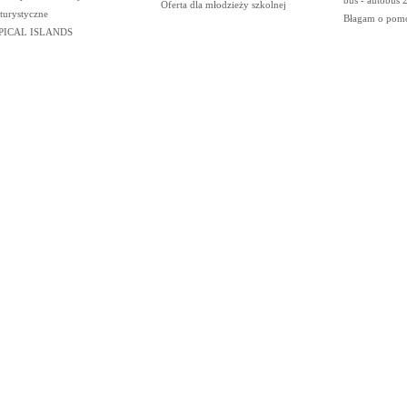
bus - autobus 
Oferta dla młodzieży szkolnej
 turystyczne
Błagam o pom
PICAL ISLANDS