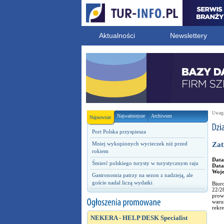
Aktualności
Newslettery
Uwaga!
Najważniejsze
Archiwum
Najnowsze
Port Polska przyspiesza
Mniej wykupionych wycieczek niż przed
Zat
rokiem
Data
Śmierć polskiego turysty w turystycznym raju
Data
Woj
Gastronomia patrzy na sezon z nadzieją, ale
goście nadal liczą wydatki
Biur
22/2
prowa
waru
rekr
NEKERA - HELP DESK Specialist