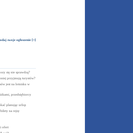
odaj swoje ogłoszenie [+]
zy się nie sprawdzą?
nniej przyjmują turystów?
sów jest na lotnisku w
iżkami, przedsiębiorcy
ukać planując urlop
ilety na rejsy
 ofert