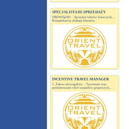
SPECJALISTA DS SPRZEDAŻY
OBOWIĄZKI: - Sprzedaż biletów lotniczych, -
Kompleksowa obsługa klientów...
INCENTIVE TRAVEL MANAGER
1. Zakres obowiązków: - Tworzenie oraz
prezentowanie ofert wyjazdów grupowych,...