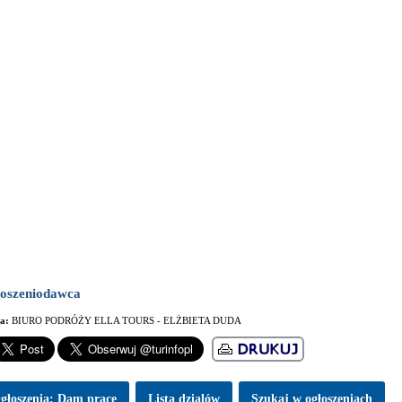
oszeniodawca
ma:
BIURO PODRÓŻY ELLA TOURS - ELŻBIETA DUDA
głoszenia: Dam pracę
Lista dzialów
Szukaj w ogłoszeniach