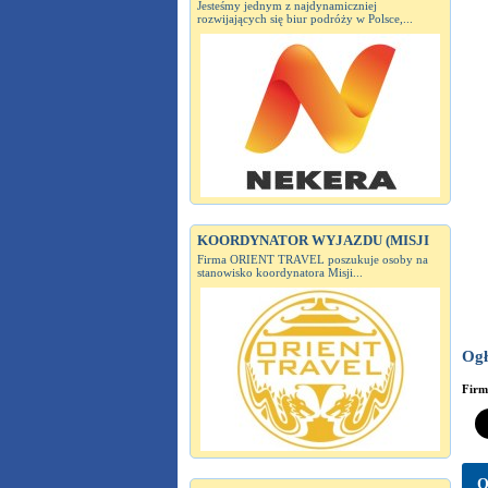
Jesteśmy jednym z najdynamiczniej
rozwijających się biur podróży w Polsce,...
KOORDYNATOR WYJAZDU (MISJI
Firma ORIENT TRAVEL poszukuje osoby na
stanowisko koordynatora Misji...
Ogł
Fir
O