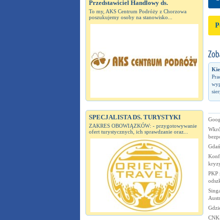
Przedstawiciel Handlowy ds.
To my, AKS Centrum Podróży z Chorzowa
poszukujemy osoby na stanowisko...
P
Kie
Pra
wyp
sie
SPECJALISTA DS. TURYSTYKI
Googl
ZAKRES OBOWIĄZKÓW: - przygotowywanie
Wkró
ofert turystycznych, ich sprawdzanie oraz...
bezp
Gdań
Konfe
kryz
PKP 
odsz
Sing
Austr
Gdzi
CNK-