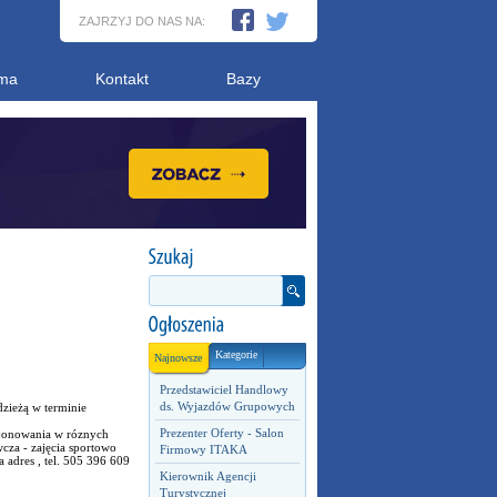
ZAJRZYJ DO NAS NA:
ma
Kontakt
Bazy
Kategorie
Najnowsze
Przedstawiciel Handlowy
ds. Wyjazdów Grupowych
zieżą w terminie
Prezenter Oferty - Salon
kcjonowania w róznych
cza - zajęcia sportowo
Firmowy ITAKA
adres , tel. 505 396 609
Kierownik Agencji
Turystycznej