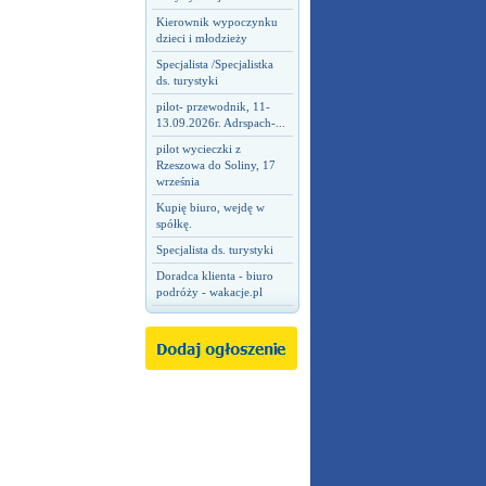
Kierownik wypoczynku
dzieci i młodzieży
Specjalista /Specjalistka
ds. turystyki
pilot- przewodnik, 11-
13.09.2026r. Adrspach-...
pilot wycieczki z
Rzeszowa do Soliny, 17
września
Kupię biuro, wejdę w
spółkę.
Specjalista ds. turystyki
Doradca klienta - biuro
podróży - wakacje.pl