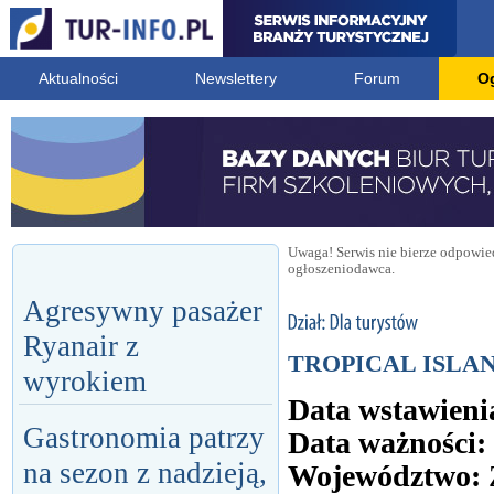
Aktualności
Newslettery
Forum
O
Uwaga! Serwis nie bierze odpowied
ogłoszeniodawca.
Agresywny pasażer
Ryanair z
TROPICAL ISLA
wyrokiem
Data wstawieni
Gastronomia patrzy
Data ważności:
na sezon z nadzieją,
Województwo: