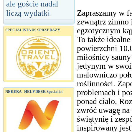
ale goście nadal
Zapraszamy w fa
liczą wydatki
zewnątrz zimno 
egzotycznym kąp
SPECJALISTA DS SPRZEDAŻY
To także idealne
powierzchni 10
miłośnicy sauny
jedynym w swoi
malowniczo poło
roślinności. Za
problemach i po
NEKERA - HELP DESK Specialist
ponad ciało. Roz
zwróć uwagę na
świątynię i zes
inspirowany jes