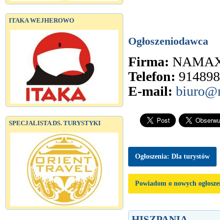
ITAKA WEJHEROWO
Ogłoszeniodawca
Firma:
NAMAX
Telefon:
914898
E-mail:
biuro@n
SPECJALISTA DS. TURYSTYKI
Ogłoszenia: Dla turystów
Powiadom o nowych ogłosze
HISZPANIA