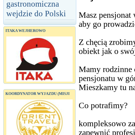
gastronomiczna
wejdzie do Polski
Masz pensjonat 
aby go prowadzi
ITAKA WEJHEROWO
Z chęcią zrobim
obiekt jak o swó
Mamy rodzinne 
pensjonatu w gór
Mieszkamy tu na 
KOORDYNATOR WYJAZDU (MISJI
Co potrafimy?
kompleksowo za
zapewnić profesj