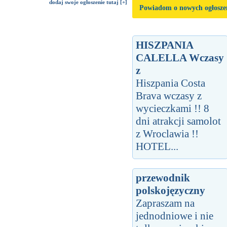
dodaj swoje ogłoszenie tutaj [+]
Powiadom o nowych ogłosze
HISZPANIA
CALELLA Wczasy
z
Hiszpania Costa
Brava wczasy z
wycieczkami !! 8
dni atrakcji samolot
z Wroclawia !!
HOTEL...
przewodnik
polskojęzyczny
Zapraszam na
jednodniowe i nie