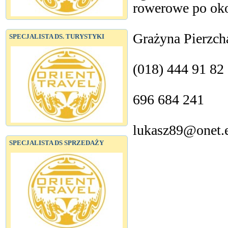
rowerowe po oko
Grażyna Pierzch
SPECJALISTA DS. TURYSTYKI
(018) 444 91 82
696 684 241
lukasz89@onet.
SPECJALISTA DS SPRZEDAŻY