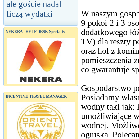
ale goście nadal
W naszym gospo
liczą wydatki
9 pokoi 2 i 3 o
dodatkowego łóż
NEKERA - HELP DESK Specialist
TV) dla reszty p
oraz hol z komi
pomieszczenia z
co gwarantuje s
Gospodarstwo po
Posiadamy własn
INCENTIVE TRAVEL MANAGER
wodny taki jak:
umożliwiające w
wodnej. Możliwoś
ogniska. Poleca