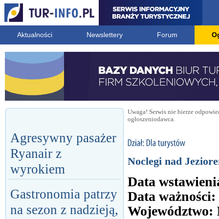
Aktualności
Newslettery
Forum
O
Uwaga! Serwis nie bierze odpowied
ogłoszeniodawca.
Agresywny pasażer
Ryanair z
Noclegi nad Jezio
wyrokiem
Data wstawieni
Gastronomia patrzy
Data ważności:
na sezon z nadzieją,
Województwo: