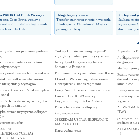
SZPANIA CALELLA Wczasy z
Usługi turystycznie w
Noclegi nad j
zpania Costa Brava wczasy z
Transfer, zakwarterowanie, wycieczki
Szukasz miejs
ieczkami !! 8 dni atrakcji samolot
fakultatywne. Objazdówki. Miejsca
wypoczynek? 
roclawia HOTEL...
polonyjnie. Kraj...
domki nad jez
d
lemy niepełnosprawnych podczas
Zmiany klimatyczne mogą zagrozić
Nagroda dla Fi
cji
największym atrakcjom turystycznym
Na Śląsku utru
a notuje wzrosty dzięki lotom
Nowy dyrektor generalny hotelu
drogowym
kodystanowym
Sheraton w Poznaniu
Pieniny - pom
in - prawdziwe wschodnie wakacje
Podpisano umowę na rozbudowę Okęcia
Rozmowa prze
stok: wszystkie skontrolowane
Ekwador: Wulkan Tugurahua znowu
dozwolona na p
le nie spełniały wymogów
niebezpieczny. Banos zagrożone!
samolotów
łpraca Krakowa z Moskwą będzie
Crazy Piramid Pizza - nowa sieć pizzerii
Uwaga na łosie
 nadal
Conrad Hotel & SPA - nowy
Rośnie zapotrz
sh Airlines: darmowy nocleg dla
trzygwiazdkowy hotel w Krakowie
wyjazdy
ających na samolot
Polskie hotelarstwo odbija się
NORWEGIA W
jska branża turystyczna odkrywa
PIWO
targi turystyczne
ków
przemyslenia z
SPRZEDAM UŻYWANE,SPRAWNE
y promocji ofert
studiami z nia
MASZYNY DO
ZEDAM
SYLWESTER 2
Karta ważna rzecz
TENER(PRZYCZEPA)
!!!
TRONOMICZNA