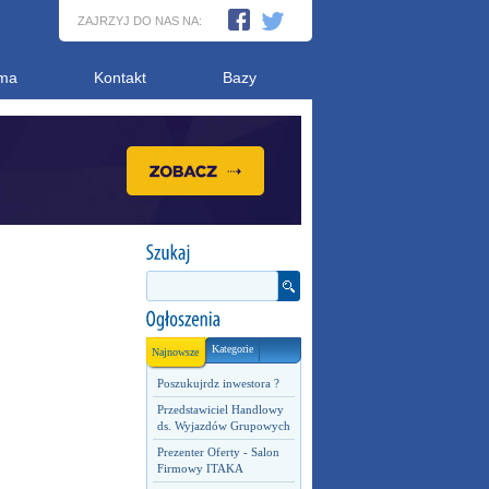
ZAJRZYJ DO NAS NA:
ma
Kontakt
Bazy
Kategorie
Najnowsze
Poszukujrdz inwestora ?
Przedstawiciel Handlowy
ds. Wyjazdów Grupowych
Prezenter Oferty - Salon
Firmowy ITAKA