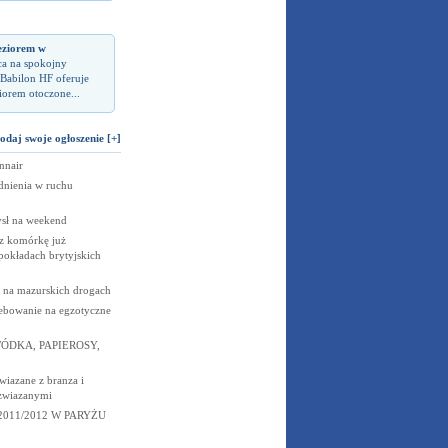
eziorem w
ca na spokojny
Babilon HF oferuje
iorem otoczone...
odaj swoje ogłoszenie [+]
nnair
dnienia w ruchu
ysł na weekend
z komórkę już
okładach brytyjskich
 na mazurskich drogach
ebowanie na egzotyczne
ÓDKA, PAPIEROSY,
wiazane z branza i
 zwiazanymi
011/2012 W PARYŻU