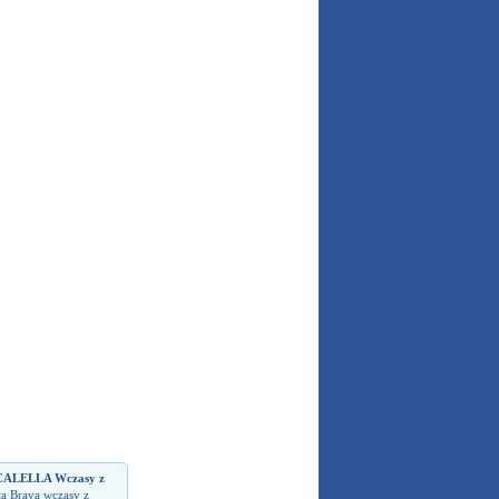
CALELLA Wczasy z
ta Brava wczasy z