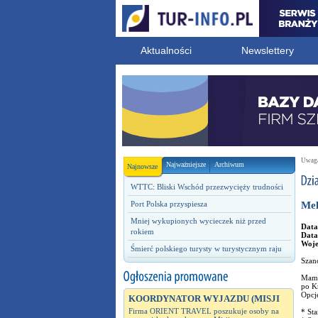
Aktualności
Newslettery
Uwaga!
Najważniejsze
Archiwum
Najnowsze
WTTC: Bliski Wschód przezwycięży trudności
Port Polska przyspiesza
Mel
Mniej wykupionych wycieczek niż przed
Data
rokiem
Data
Woj
Śmierć polskiego turysty w turystycznym raju
Szan
Mamy
po K
Opcj
KOORDYNATOR WYJAZDU (MISJI
Firma ORIENT TRAVEL poszukuje osoby na
* St