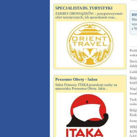
SPECJALISTA DS. TURYSTYKI
ZAKRES OBOWIĄZKÓW: - przygotowywanie
HI
ofert turystycznych, ich sprawdzanie oraz...
His
wyc
z W
Prob
waka
Iberi
dale
Lubl
Biały
Prezenter Oferty - Salon
hote
Salon Firmowy ITAKA poszukuje osoby na
stanowisko Prezentera Oferty. Jakie...
Wspó
trwać
Turki
czek
Belgi
Kra
form
SPR
KON
GAS