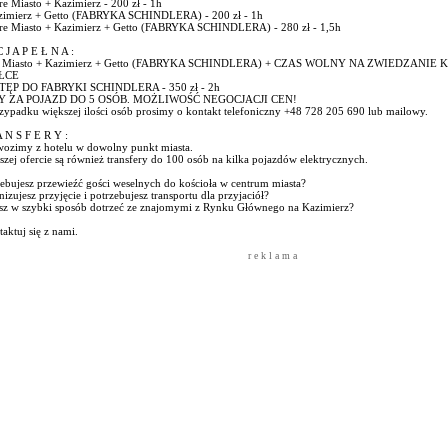
re Miasto + Kazimierz - 200 zł - 1h
zimierz + Getto (FABRYKA SCHINDLERA) - 200 zł - 1h
are Miasto + Kazimierz + Getto (FABRYKA SCHINDLERA) - 280 zł - 1,5h
 J A P E Ł N A :
e Miasto + Kazimierz + Getto (FABRYKA SCHINDLERA) + CZAS WOLNY NA ZWIEDZANIE
ŁCE
TĘP DO FABRYKI SCHINDLERA - 350 zł - 2h
Y ZA POJAZD DO 5 OSÓB. MOŻLIWOŚĆ NEGOCJACJI CEN!
zypadku większej ilości osób prosimy o kontakt telefoniczny +48 728 205 690 lub mailowy.
 N S F E R Y :
wozimy z hotelu w dowolny punkt miasta.
zej ofercie są również transfery do 100 osób na kilka pojazdów elektrycznych.
ebujesz przewieźć gości weselnych do kościoła w centrum miasta?
izujesz przyjęcie i potrzebujesz transportu dla przyjaciół?
sz w szybki sposób dotrzeć ze znajomymi z Rynku Głównego na Kazimierz?
aktuj się z nami.
r e k l a m a