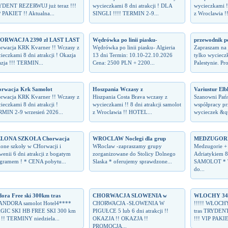
DENT REZERWUJ już teraz !!!
wycieczkami 8 dni atrakcji ! DLA
wycieczkami !!
 PAKIET !! Aktualna...
SINGLI !!!! TERMIN 2-9...
z Wroclawia !
ORWACJA 2390 zł LAST LAST
Wędrówka po linii piasku-
przewodnik p
rwacja KRK Kvarner !! Wczasy z
Wędrówka po linii piasku- Algieria
Zapraszam na 
ieczkami 8 dni atrakcji ! Okazja
13 dni Termin: 10.10-22.10.2026
tylko wycieczk
zja !!! TERMIN...
Cena: 2500 PLN + 2200...
Palestynie. Pr
rwacja Krk Samolot
Hoszpania Wczasy z
Variustur Elb
rwacja KRK Kvarner !! Wczasy z
Hiszpania Costa Brava wczasy z
Szanowni Pań
ieczkami 8 dni atrakcji !
wycieczkami !! 8 dni atrakcji samolot
współpracy pr
MIN 2-9 wrzesień 2026...
z Wroclawia !! HOTEL...
wycieczek &quo
ELONA SZKOŁA Chorwacja
WROCLAW Noclegi dla grup
MEDZUGORIE
lone szkoły w CHorwacji i
WRoclaw -zapraszamy grupy
Medzugorie +
wenii 6 dni atrakcji z bogatym
zorganizowane do Stolicy Dolnego
Adriatykiem 8
gramem ! * CENA pobytu...
Slaska * oferujemy sprawdzone...
SAMOLOT * Te
do...
ora Free ski 300km tras
CHORWACJA SLOWENIA w
WLOCHY 3430
 ANDORA samolot Hotel4****
CHORWACJA -SŁOWENIA W
!!!!! WŁOCH
GIC SKI HB FREE SKI 300 km
PIGUŁCE 5 lub 6 dni atrakcji !!
tras TRYDENT
s !! TERMINY niedziela...
OKAZJA !! OKAZJA !!
!!! VIP PAKIE
PROMOCJA...