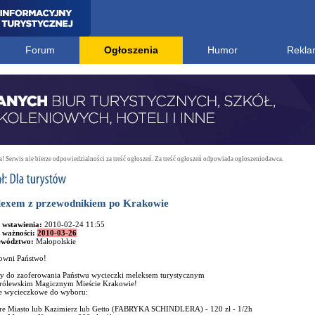
Forum
Ogłoszenia
Humor
Rekla
 Serwis nie bierze odpowiedzialności za treść ogłoszeń. Za treść ogłoszeń odpowiada ogłoszeniodawca.
exem z przewodnikiem po Krakowie
 wstawienia:
2010-02-24 11:55
 ważności:
2010-03-26
ewództwo:
Małopolskie
owni Państwo!
 do zaoferowania Państwu wycieczki meleksem turystycznym
rólewskim Magicznym Mieście Krakowie!
e wycieczkowe do wyboru:
are Miasto lub Kazimierz lub Getto (FABRYKA SCHINDLERA) - 120 zł - 1/2h