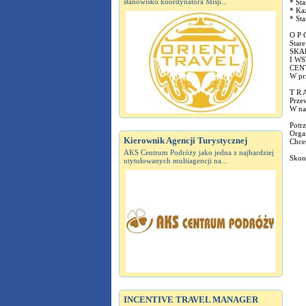
stanowisko koordynatora Misji...
* Sta
* Ka
* St
O P C
Star
SKA
I WS
CEN
W pr
T R A
Prze
W nas
Potrz
Organ
Kierownik Agencji Turystycznej
Chce
AKS Centrum Podróży jako jedna z najbardziej
Skont
utytułowanych multiagencji na...
INCENTIVE TRAVEL MANAGER