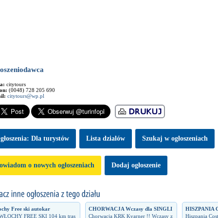
oszeniodawca
ma:
citytours
fon:
(0048) 728 205 690
il:
citytours@wp.pl
głoszenia: Dla turystów
Lista dzialów
Szukaj w ogłoszeniach
owiadom o nowych ogłoszeniach
Dodaj ogłoszenie
chy Free ski autokar
CHORWACJA Wczasy dla SINGLI
HISZPANIA 
 WŁOCHY FREE SKI 104 km tras
Chorwacja KRK Kvarner !! Wczasy z
Hiszpania Cos