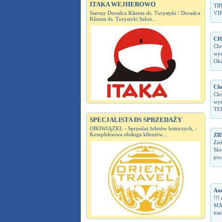
ITAKA WEJHEROWO
TRY
Starszy Doradca Klienta ds. Turystyki / Doradca
VIP
Klienta ds. Turystyki Salon...
CH
Cho
wyc
Oka
Cho
Cho
wyc
TER
SPECJALISTA DS SPRZEDAŻY
OBOWIĄZKI: - Sprzedaż biletów lotniczych, -
Kompleksowa obsługa klientów...
ZI
Zie
Sło
pro
And
!!!
MA
tra