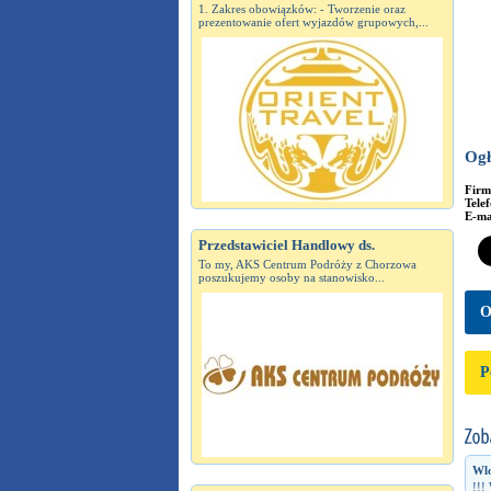
1. Zakres obowiązków: - Tworzenie oraz
prezentowanie ofert wyjazdów grupowych,...
Ogł
Fir
Tele
E-ma
Przedstawiciel Handlowy ds.
To my, AKS Centrum Podróży z Chorzowa
poszukujemy osoby na stanowisko...
O
P
Wlo
!!!