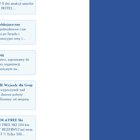
 8 dni atrakcji samolot
! HOTEL...
olskojęzyczny
jednodniowe i nie
i po Izraelu i
omocyjne ceny i...
ląg
stwo, zapraszamy do
zy organizacji
t;szyte na...
 Wyjazdy dla Grup
 wypoczynek nad
 dniowe pobyty
rminy od sierpnia
 zł FREE Ski
Y FREE SKI 104 km
 REZERWUJ już teraz
T !! Tylko 500...