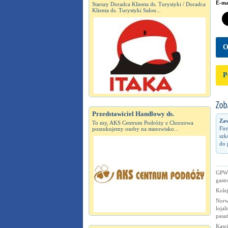
E-ma
Starszy Doradca Klienta ds. Turystyki / Doradca
Klienta ds. Turystyki Salon...
O
P
Przedstawiciel Handlowy ds.
Zaw
To my, AKS Centrum Podróży z Chorzowa
Fir
poszukujemy osoby na stanowisko...
szk
do 
GPW:
gast
Kole
Norw
lojal
pasa
Kawi