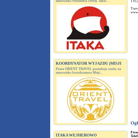
stanowisko Prezentera Oferty. Jakie...
TYL
Trave
www.t
KOORDYNATOR WYJAZDU (MISJI
Firma ORIENT TRAVEL poszukuje osoby na
stanowisko koordynatora Misji...
Ogł
Fir
ITAKA WEJHEROWO
Tele