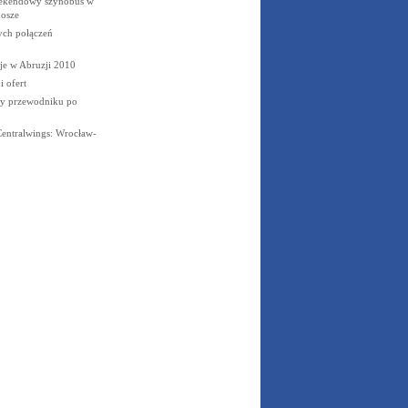
eekendowy szynobus w
nosze
ych połączeń
je w Abruzji 2010
 ofert
zy przewodniku po
Centralwings: Wrocław-