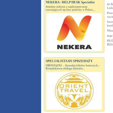
NEKERA - HELP DESK Specialist
Jet A
Jesteśmy jednym z najdynamiczniej
Łodz
rozwijających się biur podróży w Polsce,...
Prawo
wycie
Inwes
hotel
Wlos
targi
PIL
BUŁG
SPECJALISTA DS SPRZEDAŻY
OBOWIĄZKI: - Sprzedaż biletów lotniczych, -
Kompleksowa obsługa klientów...