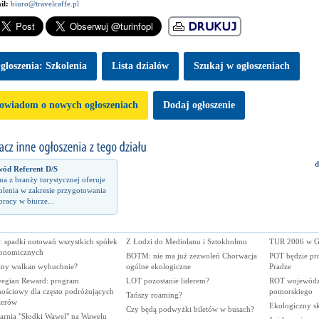
il:
biuro@travelcaffe.pl
głoszenia: Szkolenia
Lista dzialów
Szukaj w ogłoszeniach
owiadom o nowych ogłoszeniach
Dodaj ogłoszenie
d
ód Referent D/S
ma z branży turystycznej oferuje
olenia w zakresie przygotowania
pracy w biurze...
 spadki notowań wszystkich spółek
Z Łodzi do Mediolanu i Sztokholmu
TUR 2006 w G
ronomicznych
BOTM: nie ma już zezwoleń Chorwacja
POT będzie pr
jny wulkan wybuchnie?
ogólne ekologiczne
Pradze
egian Reward: program
LOT pozostanie liderem?
ROT wojewódz
nościowy dla często podróżujących
pomorskiego
Tańszy roaming?
żerów
Ekologiczny s
Czy będą podwyżki biletów w busach?
arnia "Słodki Wawel" na Wawelu