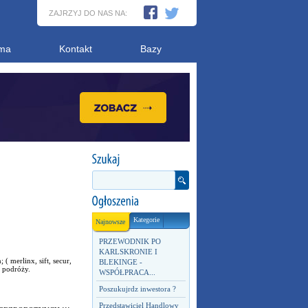
ZAJRZYJ DO NAS NA:
ma
Kontakt
Bazy
Kategorie
Najnowsze
PRZEWODNIK PO
KARLSKRONIE I
 merlinx, sift, secur,
BLEKINGE -
e podróży.
WSPÓŁPRACA...
Poszukujrdz inwestora ?
Przedstawiciel Handlowy