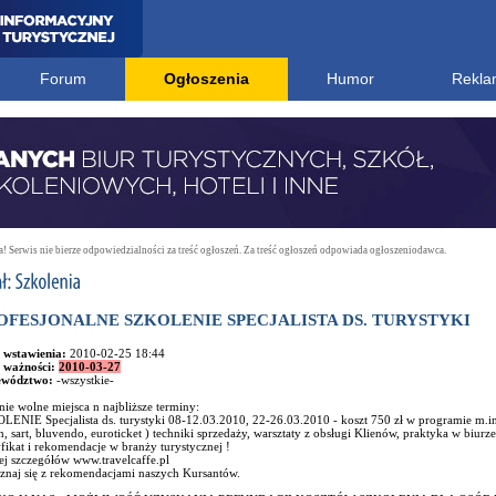
Forum
Ogłoszenia
Humor
Rekla
 Serwis nie bierze odpowiedzialności za treść ogłoszeń. Za treść ogłoszeń odpowiada ogłoszeniodawca.
OFESJONALNE SZKOLENIE SPECJALISTA DS. TURYSTYKI
 wstawienia:
2010-02-25 18:44
 ważności:
2010-03-27
ewództwo:
-wszystkie-
nie wolne miejsca n najbliższe terminy:
ENIE Specjalista ds. turystyki 08-12.03.2010, 22-26.03.2010 - koszt 750 zł w programie m.in; (
, sart, bluvendo, euroticket ) techniki sprzedaży, warsztaty z obsługi Klienów, praktyka w biurz
fikat i rekomendacje w branży turystycznej !
ej szczegółów www.travelcaffe.pl
znaj się z rekomendacjami naszych Kursantów.