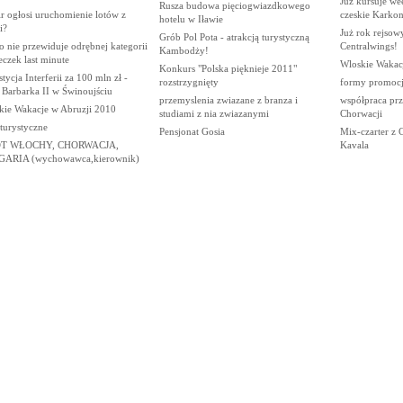
Już kursuje w
Rusza budowa pięciogwiazdkowego
ir ogłosi uruchomienie lotów z
czeskie Karko
hotelu w Iławie
i?
Już rok rejsow
Grób Pol Pota - atrakcją turystyczną
 nie przewiduje odrębnej kategorii
Centralwings!
Kambodży!
czek last minute
Wloskie Wakac
Konkurs "Polska pięknieje 2011"
tycja Interferii za 100 mln zł -
rozstrzygnięty
formy promocji
 Barbarka II w Świnoujściu
przemyslenia zwiazane z branza i
współpraca pr
kie Wakacje w Abruzji 2010
studiami z nia zwiazanymi
Chorwacji
 turystyczne
Pensjonat Gosia
Mix-czarter z 
OT WŁOCHY, CHORWACJA,
Kavala
ARIA (wychowawca,kierownik)