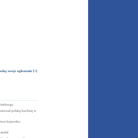
odaj swoje ogłoszenie [+]
öteborgu
omował polską kuchnię w
twa kujawsko-
kandal