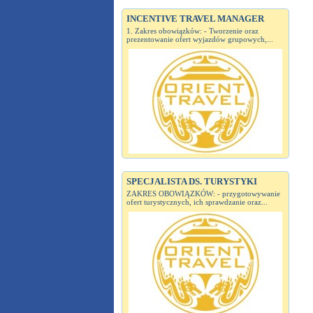
INCENTIVE TRAVEL MANAGER
1. Zakres obowiązków: - Tworzenie oraz
prezentowanie ofert wyjazdów grupowych,...
SPECJALISTA DS. TURYSTYKI
ZAKRES OBOWIĄZKÓW: - przygotowywanie
ofert turystycznych, ich sprawdzanie oraz...