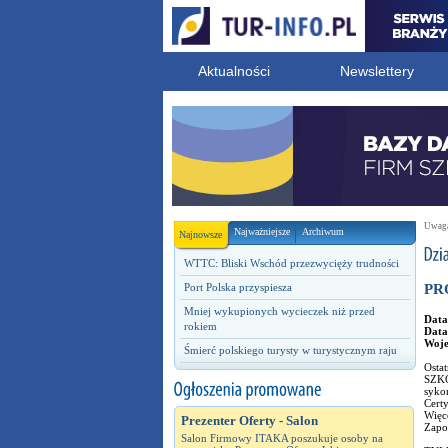
Aktualności
Newslettery
Uwaga!
Najważniejsze
Archiwum
Najnowsze
WTTC: Bliski Wschód przezwycięży trudności
Port Polska przyspiesza
PR
Mniej wykupionych wycieczek niż przed
Data
rokiem
Data
Woj
Śmierć polskiego turysty w turystycznym raju
Ostat
SZKOL
sykon
Certy
Więc
Prezenter Oferty - Salon
Zapo
Salon Firmowy ITAKA poszukuje osoby na