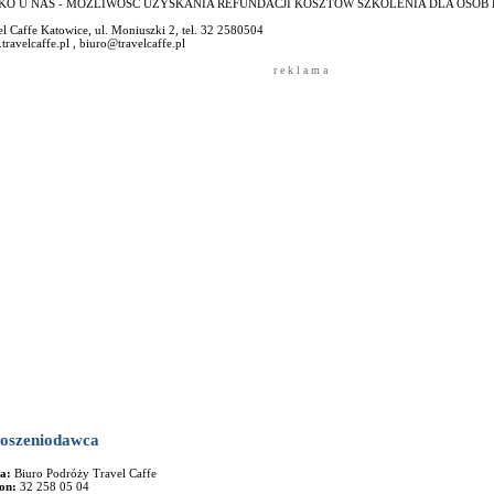
KO U NAS - MOŻLIWOŚĆ UZYSKANIA REFUNDACJI KOSZTÓW SZKOLENIA DLA OSÓB 
l Caffe Katowice, ul. Moniuszki 2, tel. 32 2580504
ravelcaffe.pl , biuro@travelcaffe.pl
r e k l a m a
oszeniodawca
ma:
Biuro Podróży Travel Caffe
fon:
32 258 05 04