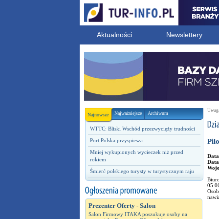
Aktualności
Newslettery
Uwaga!
Najważniejsze
Archiwum
Najnowsze
WTTC: Bliski Wschód przezwycięży trudności
Port Polska przyspiesza
Pil
Mniej wykupionych wycieczek niż przed
Data
rokiem
Data
Woj
Śmierć polskiego turysty w turystycznym raju
Biur
05.0
Osob
nawi
Prezenter Oferty - Salon
Salon Firmowy ITAKA poszukuje osoby na