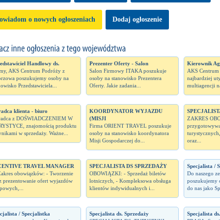
owiadom o nowych ogłoszeniach
Dodaj ogłoszenie
edstawiciel Handlowy ds.
Prezenter Oferty - Salon
Kierownik Ag
my, AKS Centrum Podróży z
Salon Firmowy ITAKA poszukuje
AKS Centrum P
rzowa poszukujemy osoby na
osoby na stanowisko Prezentera
najbardziej u
nowisko Przedstawiciela...
Oferty. Jakie zadania...
multiagencji n
adca klienta - biuro
KOORDYNATOR WYJAZDU
SPECJALIST
radca z DOŚWIADCZENIEM W
(MISJI
ZAKRES OBO
YSTYCE, znajomością produktu
Firma ORIENT TRAVEL poszukuje
przygotowywan
ynikami w sprzedaży. Ważne...
osoby na stanowisko koordynatora
turystycznych
Misji Gospodarczej do...
oraz...
CENTIVE TRAVEL MANAGER
SPECJALISTA DS SPRZEDAŻY
Specjalista / 
Zakres obowiązków: - Tworzenie
OBOWIĄZKI: - Sprzedaż biletów
Do naszego ze
z prezentowanie ofert wyjazdów
lotniczych, - Kompleksowa obsługa
poszukujemy o
powych,...
klientów indywidualnych i...
do nas jako Spe
cjalista / Specjalistka
Specjalista ds. Sprzedaży
Specjalista ds