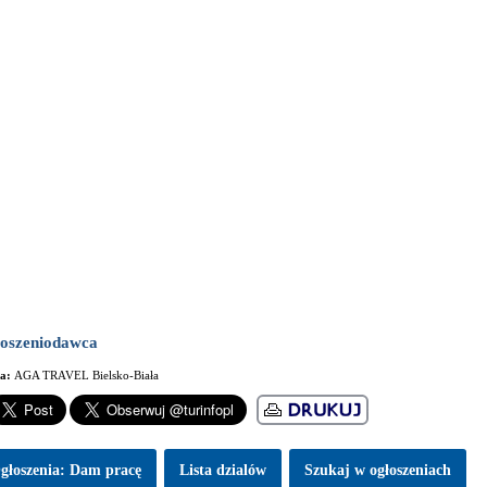
oszeniodawca
ma:
AGA TRAVEL Bielsko-Biała
głoszenia: Dam pracę
Lista dzialów
Szukaj w ogłoszeniach