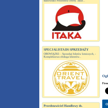
stanowisko Prezentera Oferty. Jakie...
SPECJALISTA DS SPRZEDAŻY
OBOWIĄZKI: - Sprzedaż biletów lotniczych, -
Kompleksowa obsługa klientów...
Ogł
Fir
O
Przedstawiciel Handlowy ds.