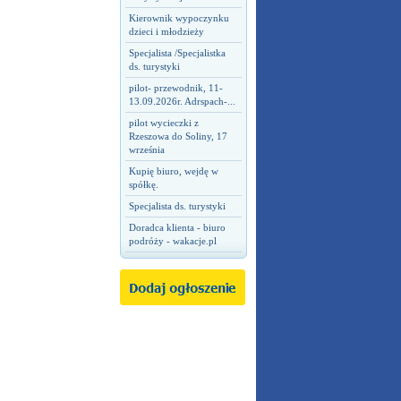
Kierownik wypoczynku
dzieci i młodzieży
Specjalista /Specjalistka
ds. turystyki
pilot- przewodnik, 11-
13.09.2026r. Adrspach-...
pilot wycieczki z
Rzeszowa do Soliny, 17
września
Kupię biuro, wejdę w
spółkę.
Specjalista ds. turystyki
Doradca klienta - biuro
podróży - wakacje.pl