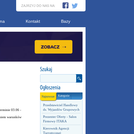
ZAJRZYJ DO NAS NA:
ma
Kontakt
Bazy
Kategorie
Najnowsze
Przedstawiciel Handlowy
ds. Wyjazdów Grupowych
erminie 03.06 -
Prezenter Oferty - Salon
daniem warunków
Firmowy ITAKA
Kierownik Agencji
Turystycznej