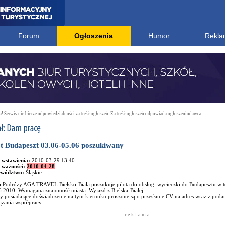
Forum
Ogłoszenia
Humor
Rekla
 Serwis nie bierze odpowiedzialności za treść ogłoszeń. Za treść ogłoszeń odpowiada ogłoszeniodawca.
ot Budapeszt 03.06-05.06 poszukiwany
 wstawienia:
2010-03-29 13:40
 ważności:
2010-04-28
ewództwo:
Śląskie
o Podróży AGA TRAVEL Bielsko-Biała poszukuje pilota do obsługi wycieczki do Budapesztu w t
6.2010. Wymagana znajomość miasta. Wyjazd z Bielska-Białej.
y posiadające doświadczenie na tym kierunku proszone są o przesłanie CV na adres wraz z po
ązania współpracy.
r e k l a m a