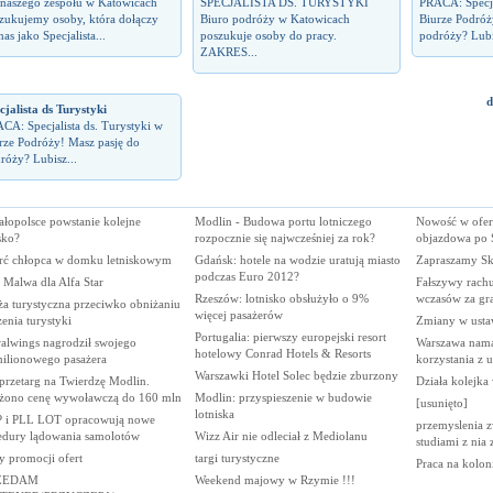
naszego zespołu w Katowicach
SPECJALISTA DS. TURYSTYKI
PRACA: Specja
zukujemy osoby, która dołączy
Biuro podróży w Katowicach
Biurze Podróż
as jako Specjalista...
poszukuje osoby do pracy.
podróży? Lubi
ZAKRES...
d
cjalista ds Turystyki
CA: Specjalista ds. Turystyki w
rze Podróży! Masz pasję do
róży? Lubisz...
łopolsce powstanie kolejne
Modlin - Budowa portu lotniczego
Nowość w oferc
sko?
rozpocznie się najwcześniej za rok?
objazdowa po Sy
rć chłopca w domku letniskowym
Gdańsk: hotele na wodzie uratują miasto
Zapraszamy S
podczas Euro 2012?
 Malwa dla Alfa Star
Fałszywy rach
Rzeszów: lotnisko obsłużyło o 9%
wczasów za gr
ża turystyczna przeciwko obniżaniu
więcej pasażerów
enia turystyki
Zmiany w usta
Portugalia: pierwszy europejski resort
ralwings nagrodził swojego
Warszawa nama
hotelowy Conrad Hotels & Resorts
milionowego pasażera
korzystania z u
Warszawki Hotel Solec będzie zburzony
przetarg na Twierdzę Modlin.
Działa kolejka
żono cenę wywoławczą do 160 mln
Modlin: przyspieszenie w budowie
[usunięto]
lotniska
 i PLL LOT opracowują nowe
przemyslenia z
edury lądowania samolotów
Wizz Air nie odleciał z Mediolanu
studiami z nia
y promocji ofert
targi turystyczne
Praca na koloni
ZEDAM
Weekend majowy w Rzymie !!!