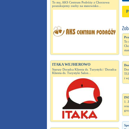
To my, AKS Centrum Podróży z Chorzowa
poszukujemy osoby na stanowisko...
P
Prz
To 
Cho
sta
ITAKA WEJHEROWO
Dor
Starszy Doradca Klienta ds. Turystyki / Doradca
Do
Klienta ds. Turystyki Salon...
TUR
i w
IN
1. 
ora
gru
Spe