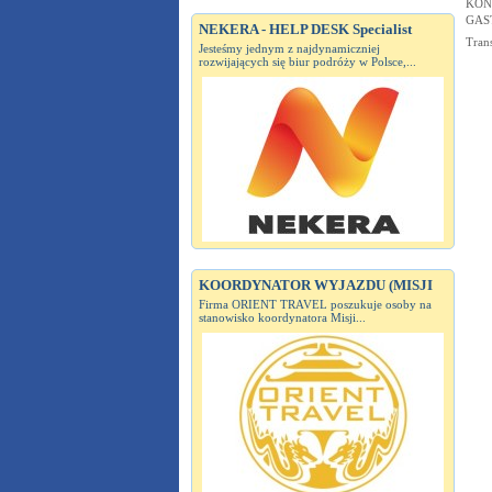
KON
GAS
NEKERA - HELP DESK Specialist
Tran
Jesteśmy jednym z najdynamiczniej
rozwijających się biur podróży w Polsce,...
KOORDYNATOR WYJAZDU (MISJI
Firma ORIENT TRAVEL poszukuje osoby na
stanowisko koordynatora Misji...