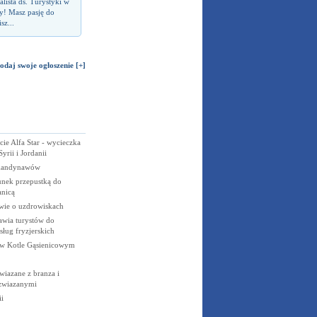
lista ds. Turystyki w
y! Masz pasję do
sz...
odaj swoje ogłoszenie [+]
ie Alfa Star - wycieczka
rii i Jordanii
kandynawów
unek przepustką do
anicą
wie o uzdrowiskach
wia turystów do
sług fryzjerskich
 w Kotle Gąsienicowym
wiazane z branza i
 zwiazanymi
i