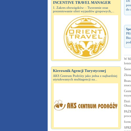
Do 
INCENTIVE TRAVEL MANAGER
pos
1. Zakres obowiązków: - Tworzenie oraz
do n
prezentowanie ofert wyjazdów grupowych,...
Spe
PRA
Biu
pod
W Ma
lotni
Śmie
Kierownik Agencji Turystycznej
Złota
AKS Centrum Podróży jako jedna z najbardziej
utytułowanych multiagencji na...
Bran
znacz
Cent
trzy
Dziś 
Obni
PAŻP
proc
form
SPR