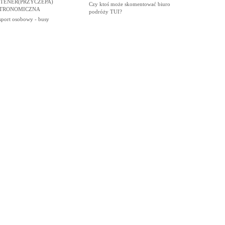
TENER(PRZYCZEPA)
Czy ktoś może skomentować biuro
TRONOMICZNA
podróży TUI?
sport osobowy - busy