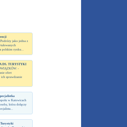
encji
odróży jako jedna z
tytułowanych
a polskim rynku...
A DS. TURYSTYKI
WIĄZKÓW: -
ie ofert
, ich sprawdzanie
Specjalistka
społu w Katowicach
soby, która dołączy
cjalista...
.Turystyki