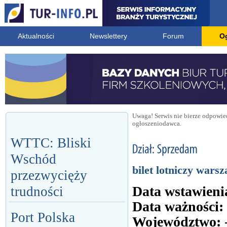
Aktualności
Newslettery
Forum
O
Uwaga! Serwis nie bierze odpowied
ogłoszeniodawca.
WTTC: Bliski
Wschód
bilet lotniczy wars
przezwycięży
Data wstawieni
trudności
Data ważności:
Port Polska
Województwo: