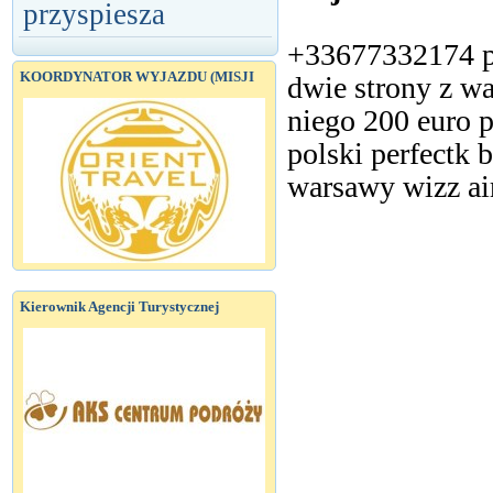
przyspiesza
+33677332174 po
KOORDYNATOR WYJAZDU (MISJI
dwie strony z w
niego 200 euro p
polski perfectk b
warsawy wizz ai
Kierownik Agencji Turystycznej