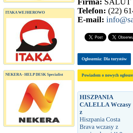
Firma:
SALUT
Telefon:
(22) 61
ITAKA WEJHEROWO
E-mail:
info@sa
Ogłoszenia: Dla turystów
NEKERA - HELP DESK Specialist
Powiadom o nowych ogłosze
HISZPANIA
CALELLA Wczasy
z
Hiszpania Costa
Brava wczasy z