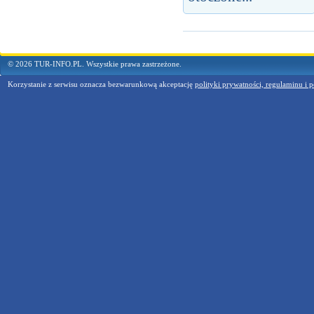
© 2026 TUR-INFO.PL. Wszystkie prawa zastrzeżone.
Korzystanie z serwisu oznacza bezwarunkową akceptację
polityki prywatności, regulaminu i p