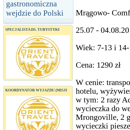
gastronomiczna
Mrągowo- Comfor
wejdzie do Polski
25.07 - 04.08.2
SPECJALISTA DS. TURYSTYKI
Wiek: 7-13 i 14-
Cena: 1290 zł
W cenie: transp
hotelu, wyżywie
KOORDYNATOR WYJAZDU (MISJI
w tym: 2 razy A
wycieczka do we
Mrongoville, 2 
wycieczki piesze