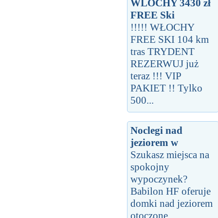
WLOCHY 3430 zł
FREE Ski
!!!!! WŁOCHY
FREE SKI 104 km
tras TRYDENT
REZERWUJ już
teraz !!! VIP
PAKIET !! Tylko
500...
Noclegi nad
jeziorem w
Szukasz miejsca na
spokojny
wypoczynek?
Babilon HF oferuje
domki nad jeziorem
otoczone...